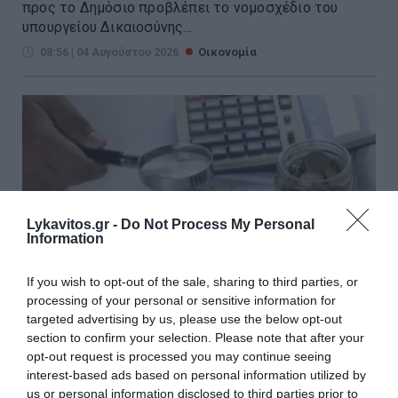
προς το Δημόσιο προβλέπει το νομοσχέδιο του
υπουργείου Δικαιοσύνης...
08:56 | 04 Αυγούστου 2026
Οικονομία
Lykavitos.gr -
Do Not Process My Personal
Information
If you wish to opt-out of the sale, sharing to third parties, or
processing of your personal or sensitive information for
targeted advertising by us, please use the below opt-out
section to confirm your selection. Please note that after your
opt-out request is processed you may continue seeing
Πόθεν Έσχες 2026: Άνοιξε η
interest-based ads based on personal information utilized by
us or personal information disclosed to third parties prior to