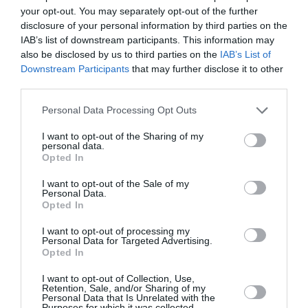
πλατφόρμα για τις δηλώσεις - Η
your opt-out. You may separately opt-out of the further
προθεσμία και η διαδικασία
disclosure of your personal information by third parties on the
IAB’s list of downstream participants. This information may
Σήμερα, Δευτέρα 3 Αυγούστου, «άνοιξε» η
also be disclosed by us to third parties on the
IAB’s List of
ηλεκτρονική πλατφόρμα για τις δηλώσεις Πόθεν
Downstream Participants
that may further disclose it to other
Έσχες του 2026. Οι υπόχρεοι έχουν προθεσμία έως
third parties.
τις 24 Οκτωβρίου για να οριστικοποιήσουν τη
Please note that this website/app uses one or more Google
Personal Data Processing Opt Outs
Δήλωση Περιουσιακής Κατάστασης. ...
services and may gather and store information including but
12:35 | 03 Αυγούστου 2026
Οικονομία
not limited to your visit or usage behaviour. You may click to
I want to opt-out of the Sharing of my
personal data.
grant or deny consent to Google and its third-party tags to
Opted In
use your data for below specified purposes in below Google
consent section.
I want to opt-out of the Sale of my
Personal Data.
Opted In
I want to opt-out of processing my
Personal Data for Targeted Advertising.
Opted In
I want to opt-out of Collection, Use,
Retention, Sale, and/or Sharing of my
Personal Data that Is Unrelated with the
Purposes for which it was collected.