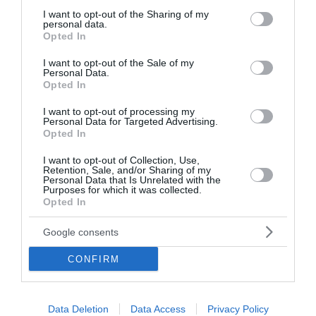
το ψηφιακό δελτίο αποστολής
not limited to your visit or usage behaviour. You may click to
I want to opt-out of the Sharing of my
personal data.
grant or deny consent to Google and its third-party tags to
Opted In
use your data for below specified purposes in below Google
Πρόσθετες οδηγίες σχετικά με την ψηφιακή έκδοση
consent section.
των παραστατικών διακίνησης αποθεμάτων και τη
I want to opt-out of the Sale of my
Personal Data.
διαβίβασή τους στην πλατφόρμα myDATA εξέδωσε η
Opted In
Ανεξάρτητη Αρχή Δημοσίων Εσόδων με νέα εγκύκλιο
που υπογράφει ο διοικ...
I want to opt-out of processing my
Personal Data for Targeted Advertising.
21:49 | 04 Αυγούστου 2026
Οικονομία
Opted In
I want to opt-out of Collection, Use,
Retention, Sale, and/or Sharing of my
Personal Data that Is Unrelated with the
Purposes for which it was collected.
Opted In
Google consents
CONFIRM
Data Deletion
Data Access
Privacy Policy