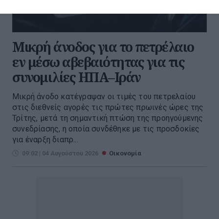
Μικρή άνοδος για το πετρέλαιο
εν μέσω αβεβαιότητας για τις
συνομιλίες ΗΠΑ–Ιράν
Μικρή άνοδο κατέγραψαν οι τιμές του πετρελαίου
στις διεθνείς αγορές τις πρώτες πρωινές ώρες της
Τρίτης, μετά τη σημαντική πτώση της προηγούμενης
συνεδρίασης, η οποία συνδέθηκε με τις προσδοκίες
για έναρξη διαπρ...
09:02 | 04 Αυγούστου 2026
Οικονομία