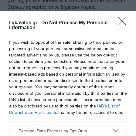
(ΔΥΠΑ), με την προσθήκη 8.000 νέων επιδοτούμενων
θέσεων εργασίας στον δημόσιο τομέα...
11:15 | 05 Αυγούστου 2026
Οικονομία
Lykavitos.gr -
Do Not Process My Personal
Information
If you wish to opt-out of the sale, sharing to third parties, or
processing of your personal or sensitive information for
targeted advertising by us, please use the below opt-out
section to confirm your selection. Please note that after your
opt-out request is processed you may continue seeing
interest-based ads based on personal information utilized by
us or personal information disclosed to third parties prior to
your opt-out. You may separately opt-out of the further
disclosure of your personal information by third parties on the
IAB’s list of downstream participants. This information may
also be disclosed by us to third parties on the
IAB’s List of
Downstream Participants
that may further disclose it to other
third parties.
Ποιες αλλαγές φέρνει στη
Please note that this website/app uses one or more Google
Personal Data Processing Opt Outs
διακίνηση αγροτικών προϊόντων
services and may gather and store information including but