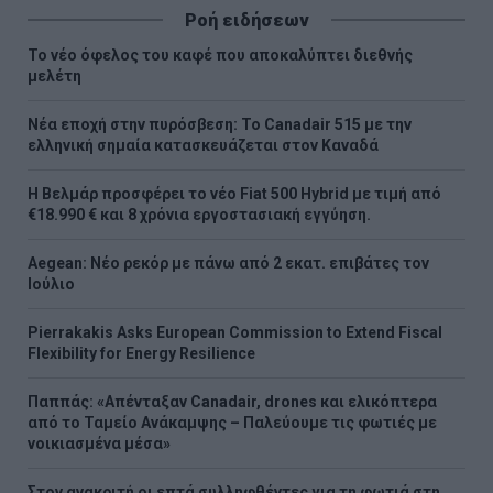
Ροή ειδήσεων
Το νέο όφελος του καφέ που αποκαλύπτει διεθνής
μελέτη
Νέα εποχή στην πυρόσβεση: Το Canadair 515 με την
ελληνική σημαία κατασκευάζεται στον Καναδά
Η Βελμάρ προσφέρει τo νέο Fiat 500 Hybrid με τιμή από
€18.990 € και 8 χρόνια εργοστασιακή εγγύηση.
Aegean: Νέο ρεκόρ με πάνω από 2 εκατ. επιβάτες τον
Ιούλιο
Pierrakakis Asks European Commission to Extend Fiscal
Flexibility for Energy Resilience
Παππάς: «Απένταξαν Canadair, drones και ελικόπτερα
από το Ταμείο Ανάκαμψης – Παλεύουμε τις φωτιές με
νοικιασμένα μέσα»
Στον ανακριτή οι επτά συλληφθέντες για τη φωτιά στη