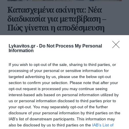
Κατασχεμένα ακίνητα: Νέα
διαδικασία για μεταβίβαση –
Πώς γίνεται η αποδέσμευση
Η ΑΑΔΕ ενεργοποιεί νέο πλαίσιο για τις
μεταβιβάσεις κατασχεμένων ακινήτων,
Lykavitos.gr -
Do Not Process My Personal
Information
επιτρέποντας υπό προϋποθέσεις την άρση της
κατάσχεσης χωρίς πλήρη εξόφληση των οφειλών.
Δείτε πώς λειτουργεί η νέα διαδικασία.
If you wish to opt-out of the sale, sharing to third parties, or
processing of your personal or sensitive information for
15:50 | 03 Αυγούστου 2026
Οικονομία
targeted advertising by us, please use the below opt-out
section to confirm your selection. Please note that after your
opt-out request is processed you may continue seeing
interest-based ads based on personal information utilized by
us or personal information disclosed to third parties prior to
your opt-out. You may separately opt-out of the further
disclosure of your personal information by third parties on the
IAB’s list of downstream participants. This information may
also be disclosed by us to third parties on the
IAB’s List of