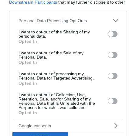
Downstream Participants
that may further disclose it to other
third parties.
Please note that this website/app uses one or more Google
Personal Data Processing Opt Outs
services and may gather and store information including but
not limited to your visit or usage behaviour. You may click to
I want to opt-out of the Sharing of my
personal data.
grant or deny consent to Google and its third-party tags to
Opted In
use your data for below specified purposes in below Google
Όλα τα χρέη προς το Δημόσιο σε
consent section.
I want to opt-out of the Sale of my
μία οθόνη: Τι αλλάζει για τους
Personal Data.
Opted In
πολίτες με τη νέα πλατφόρμα
I want to opt-out of processing my
Personal Data for Targeted Advertising.
Μια νέα ψηφιακή υπηρεσία που φιλοδοξεί να αλλάξει
Opted In
τον τρόπο με τον οποίο οι πολίτες ενημερώνονται
και εξοφλούν τις οικονομικές τους υποχρεώσεις
I want to opt-out of Collection, Use,
Retention, Sale, and/or Sharing of my
προς το Δημόσιο προβλέπει το νομοσχέδιο του
Personal Data that Is Unrelated with the
υπουργείου Δικαιοσύνης...
Purposes for which it was collected.
Opted In
08:56 | 04 Αυγούστου 2026
Οικονομία
Google consents