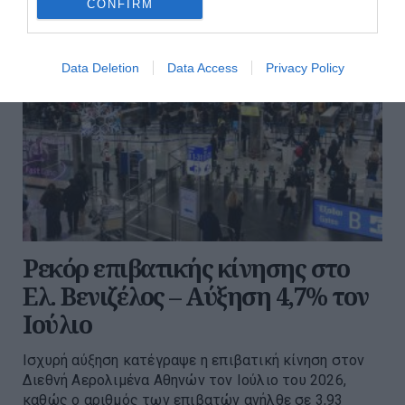
CONFIRM
Data Deletion
Data Access
Privacy Policy
Ρεκόρ επιβατικής κίνησης στο
Ελ. Βενιζέλος – Αύξηση 4,7% τον
Ιούλιο
Ισχυρή αύξηση κατέγραψε η επιβατική κίνηση στον
Διεθνή Αερολιμένα Αθηνών τον Ιούλιο του 2026,
καθώς ο αριθμός των επιβατών ανήλθε σε 3,93