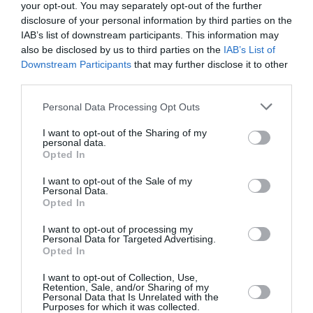
your opt-out. You may separately opt-out of the further
disclosure of your personal information by third parties on the
Ροή ειδήσεων
IAB’s list of downstream participants. This information may
also be disclosed by us to third parties on the
IAB’s List of
Μενδώνη για Νίκο Καλογερόπουλο: «Ένας από τους
Downstream Participants
that may further disclose it to other
σημαντικότερους ηθοποιούς της γενιάς του, καλλιτέχνης
third parties.
και άνθρωπος ανήσυχος»
Please note that this website/app uses one or more Google
Personal Data Processing Opt Outs
Λατινοπούλου: «H Βρετανία ακυρώνει το Digital ID και
services and may gather and store information including but
μειώνει τον φόρο στο ρεύμα. Η Ελλάδα πότε θα βάλει
not limited to your visit or usage behaviour. You may click to
I want to opt-out of the Sharing of my
τους πολίτες πρώτους;»
personal data.
grant or deny consent to Google and its third-party tags to
Opted In
use your data for below specified purposes in below Google
Παπαθανάσης: 1,7 εκατ. ευρώ στους Δήμους Κοζάνης και
consent section.
I want to opt-out of the Sale of my
Εορδαίας για μέτρα πυροπροστασίας σε βρεφονηπιακούς
Personal Data.
σταθμούς και σχολικές μονάδες
Opted In
Στέλιος Ράμφος: Ταξίδι για την αιωνιότητα - Τεράστια
I want to opt-out of processing my
Personal Data for Targeted Advertising.
απώλεια για το χώρο του πνεύματος και του πολιτισμού
Opted In
Στο προσκήνιο η 90η ΔΕΘ – Οι προετοιμασίες της
I want to opt-out of Collection, Use,
Κυβέρνησης, η ομιλία Μητσοτάκη και ο ρόλος του
Retention, Sale, and/or Sharing of my
Personal Data that Is Unrelated with the
Μαργαρίτη Σχοινά
Purposes for which it was collected.