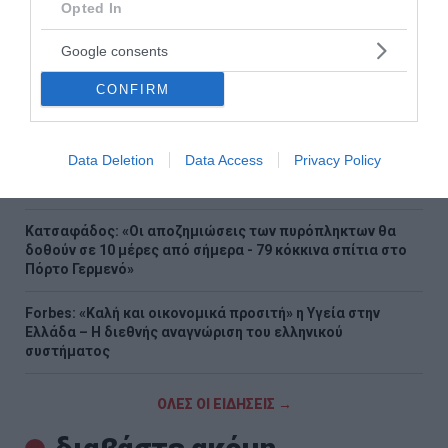
Opted In
Πάρος: Τι ανέφερε ο ιδιοκτήτης του beach bar για την
τραγωδία με το 4χρονο αγόρι
Google consents
Η στιγμή που ρεπόρτερ σώζει μια χελώνα στη φωτιά στον
CONFIRM
Κουβαρά
Μαρινάκης κατά Τσίπρα: Θυμίζει νέα καλοκαιρινή
Data Deletion
Data Access
Privacy Policy
επιθεώρηση ο ισχυρισμός «δεν εξυπηρέτησα συμφέροντα
αλλά συγκρούστηκα μαζί τους»
Kατσαφάδος: «Οι αποζημιώσεις των πυρόπληκτων θα
δοθούν σε 10 μέρες από σήμερα - 79 κόκκινα σπίτια στο
Πόρτο Γερμενό»
Forbes: «Καλή και οικονομικά προσιτή» η Υγεία στην
Ελλάδα – Η διεθνής αναγνώριση του ελληνικού
συστήματος
ΟΛΕΣ ΟΙ ΕΙΔΗΣΕΙΣ →