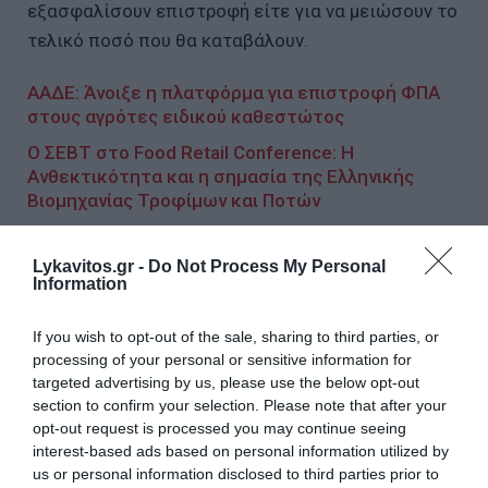
εξασφαλίσουν επιστροφή είτε για να μειώσουν το
τελικό ποσό που θα καταβάλουν.
ΑΑΔΕ: Άνοιξε η πλατφόρμα για επιστροφή ΦΠΑ
στους αγρότες ειδικού καθεστώτος
Ο ΣΕΒΤ στο Food Retail Conference: Η
Ανθεκτικότητα και η σημασία της Ελληνικής
Βιομηχανίας Τροφίμων και Ποτών
Αυτή είναι η πλατφόρμα για το Fuel Pass - Πώς θα
κάνετε την αίτηση για το επίδομα
Lykavitos.gr -
Do Not Process My Personal
Information
If you wish to opt-out of the sale, sharing to third parties, or
Ακολουθήστε το Lykavitos.gr
processing of your personal or sensitive information for
στο Google News
targeted advertising by us, please use the below opt-out
και μάθετε πρώτοι όλες τις
section to confirm your selection. Please note that after your
ειδήσεις
opt-out request is processed you may continue seeing
interest-based ads based on personal information utilized by
us or personal information disclosed to third parties prior to