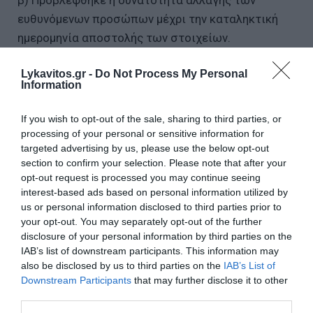
β) Προβλέφθηκε η δυνατότητα αλλαγής των
ευθυνόμενων προσώπων μέχρι την καταληκτική
ημερομηνία αποστολής των στοιχείων.
γ) προβλέφθηκε ανώτατο όριο για τα επιπλέον 50
Lykavitos.gr -
Do Not Process My Personal
Information
ευρώ ανά μέρα καθυστέρησης, το διπλάσιο του
αρχικού προστίμου.
If you wish to opt-out of the sale, sharing to third parties, or
processing of your personal or sensitive information for
δ) προβλέφθηκε η δυνατότητα μη επιβολής
targeted advertising by us, please use the below opt-out
προστίμου σε περιπτώσεις αποστολής μικρού
section to confirm your selection. Please note that after your
opt-out request is processed you may continue seeing
αριθμού ή ποσοστού εσφαλμένων στοιχείων.
interest-based ads based on personal information utilized by
us or personal information disclosed to third parties prior to
Χατζηδάκης: «Προχωρούμε σε ζυγισμένες
your opt-out. You may separately opt-out of the further
πρωτοβουλίες για το τραπεζικό σύστημα»
disclosure of your personal information by third parties on the
IAB’s list of downstream participants. This information may
Υπουργείο Ανάπτυξης: Αυτές είναι οι 4 νέες
also be disclosed by us to third parties on the
IAB’s List of
εταιρείες στις οποίες επιβλήθηκαν πρόστιμα για
Downstream Participants
that may further disclose it to other
παραπλανητικές εκπτώσεις
third parties.
ΔΥΠΑ: Διπλή επιδότηση και μηνιαίος μισθός 1.118