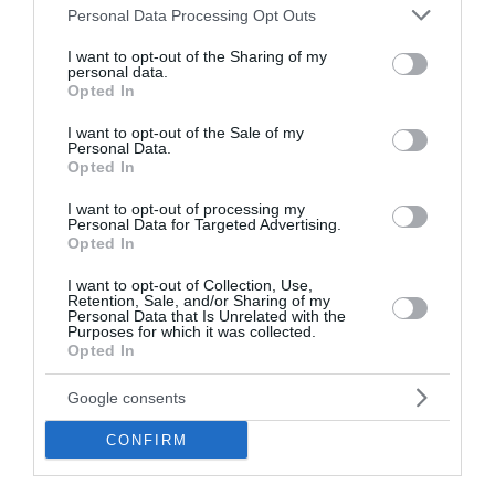
Please note that this website/app uses one or more Google
Personal Data Processing Opt Outs
ευρώ για 10.000 ανέργους - Οι δικαιούχοι
services and may gather and store information including but
not limited to your visit or usage behaviour. You may click to
I want to opt-out of the Sharing of my
personal data.
grant or deny consent to Google and its third-party tags to
Opted In
Ακολουθήστε το Lykavitos.gr
use your data for below specified purposes in below Google
consent section.
στο Google News
I want to opt-out of the Sale of my
Personal Data.
και μάθετε πρώτοι όλες τις
Opted In
ειδήσεις
I want to opt-out of processing my
Personal Data for Targeted Advertising.
Opted In
I want to opt-out of Collection, Use,
Ροή ειδήσεων
Retention, Sale, and/or Sharing of my
Personal Data that Is Unrelated with the
Purposes for which it was collected.
Πώς το πράσινο τσάι μπορεί να υποστηρίξει την υγεία
Opted In
του ήπατος
Google consents
Υψηλή χοληστερίνη: Οι τροφές που πρέπει να
αποφεύγουμε
CONFIRM
Σύλληψη γυναίκας για την φωτιά στη Σκύρο