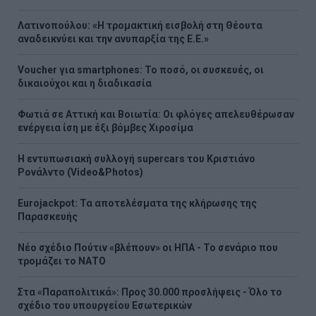
Λατινοπούλου: «Η τρομακτική εισβολή στη Θέουτα
αναδεικνύει και την ανυπαρξία της Ε.Ε.»
Voucher για smartphones: Το ποσό, οι συσκευές, οι
δικαιούχοι και η διαδικασία
Φωτιά σε Αττική και Βοιωτία: Οι φλόγες απελευθέρωσαν
ενέργεια ίση με έξι βόμβες Χιροσίμα
H εντυπωσιακή συλλογή supercars του Κριστιάνο
Ρονάλντο (Video&Photos)
Eurojackpot: Τα αποτελέσματα της κλήρωσης της
Παρασκευής
Νέο σχέδιο Πούτιν «βλέπουν» οι ΗΠΑ - Το σενάριο που
τρομάζει το ΝΑΤΟ
Στα «Παραπολιτικά»: Προς 30.000 προσλήψεις - Όλο το
σχέδιο του υπουργείου Εσωτερικών