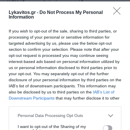
Η Ελλάδα αποτελεί σήμερα παράδειγμα προς
μίμηση και όσο και να... χτυπιούνται τα κόμματα
Lykavitos.gr -
Do Not Process My Personal
Information
της αντιπολίτευσης προκειμένου να κάνουν ζημιά
στον Μητσοτάκη, δεν θα είναι εύκολο να
If you wish to opt-out of the sale, sharing to third parties, or
επιτύχουν τον σκοπό τους. Η Ελλάδα είναι...
processing of your personal or sensitive information for
μαγαζί γωνία και τα συμφέροντα των ξένων είναι
targeted advertising by us, please use the below opt-out
ζωτικής σημασίας, παρά το μικρό μέγεθος που
section to confirm your selection. Please note that after your
opt-out request is processed you may continue seeing
έχουμε ως χώρα. Όλη αυτή η εικόνα ευνοεί τον
interest-based ads based on personal information utilized by
Μητσοτάκη, κάτι που σίγουρα δεν αρέσει σε
us or personal information disclosed to third parties prior to
όσους προσπαθούν απεγνωσμένα να τον
your opt-out. You may separately opt-out of the further
disclosure of your personal information by third parties on the
υπονομεύσουν, χωρίς να διαθέτουν τα απαραίτητα
IAB’s list of downstream participants. This information may
προσόντα και το βάρος που απαιτείται για ένα
also be disclosed by us to third parties on the
IAB’s List of
τέτοιο εγχείρημα...
Downstream Participants
that may further disclose it to other
third parties.
«Σπίτι μου 2»: Οι τεχνικές λεπτομέρειες και οι
Please note that this website/app uses one or more Google
Personal Data Processing Opt Outs
«παγίδες»
services and may gather and store information including but
Τι αλλάζει σε φορολογικές δηλώσεις και ΕΝΦΙΑ
not limited to your visit or usage behaviour. You may click to
I want to opt-out of the Sharing of my