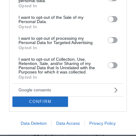
personal data.
grant or deny consent to Google and its third-party tags to
Opted In
ΠΟΜΙΔΑ: Το 82% θεωρεί τον ΕΝΦΙΑ άδικο φόρο
use your data for below specified purposes in below Google
και το 71% ζητά να καταργηθεί
consent section.
I want to opt-out of the Sale of my
Personal Data.
Opted In
Ακολουθήστε το Lykavitos.gr
I want to opt-out of processing my
Personal Data for Targeted Advertising.
στο Google News
Opted In
και μάθετε πρώτοι όλες τις
ειδήσεις
I want to opt-out of Collection, Use,
Retention, Sale, and/or Sharing of my
Personal Data that Is Unrelated with the
Purposes for which it was collected.
Opted In
Google consents
Ροή ειδήσεων
Εορτολόγιο: Ποιοι γιορτάζουν σήμερα
CONFIRM
Το σχέδιο για την προστασία και ανάδειξη του
Ραμνούντος στο Γραμματικό (Photos)
Data Deletion
Data Access
Privacy Policy
Γιατί δεν υπήρχαν μικροσκοπικοί δεινόσαυροι;