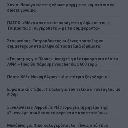
Χανιά: Ναυαγοσώστης έδωσε μάχη με τα κύματα για να
σώσει γυναίκα
ΠΑΣΟΚ: «Μόνο σαν αστείο ακούγεται η δήλωση του κ.
Τσίπρα πως «συγκρούεται» με τα συμφέροντα»
Στουρνάρας: Ευπρόσδεκτες οι ξένες τράπεζες να
συμμετέχουν στα ελληνικά τραπεζικά ιδρύματα
«Τουρισμός για Όλους»: Ανοιχτή η πλατφόρμα για όλα τα
ΑΦΜ – Πώς θα πάρουμε voucher έως 600 ευρώ
Πόρτο Χέλι: Νεκρή 64χρονη ιδιοκτήτρια ξενοδοχείου
Ευρωπαϊκό στίβου: Πέταξε για τον τελικό ο Τεντόγλου με
8.26μ.
Συγκλονίζει η Αφροδίτη Νέστορα για τη μητέρα της:
«Συγγνώμη που δεν κατάφερα να σε προστατεύσω»
Μενδώνη για Νίκο Καλογερόπουλο: «Ένας από τους