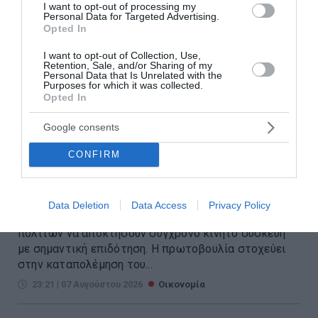
I want to opt-out of processing my
Personal Data for Targeted Advertising.
Opted In
I want to opt-out of Collection, Use,
Retention, Sale, and/or Sharing of my
Personal Data that Is Unrelated with the
Purposes for which it was collected.
Opted In
Voucher για smartphones: Το
Google consents
ποσό, οι συσκευές, οι δικαιούχοι
CONFIRM
και η διαδικασία
Ένα καινούργιο πρόγραμμα οικονομικής ενίσχυσης
Data Deletion
Data Access
Privacy Policy
ετοιμάζεται να δώσει τη δυνατότητα σε κατηγορίες
πολιτών να αποκτήσουν σύγχρονο κινητό συσκευή
με σημαντική επιδότηση. Η πρωτοβουλία στοχεύει
στην καταπολέμηση του...
23:21 | 07 Αυγούστου 2026
Οικονομία