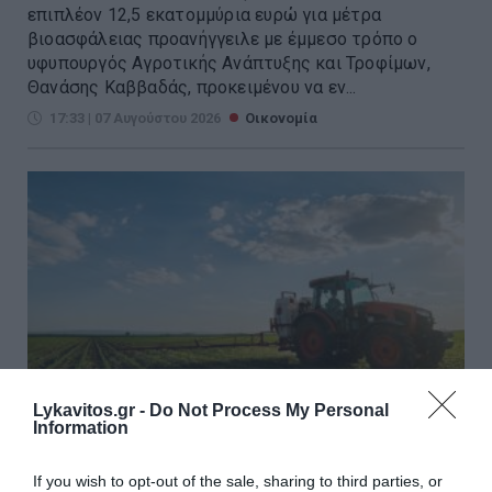
επιπλέον 12,5 εκατομμύρια ευρώ για μέτρα
βιοασφάλειας προανήγγειλε με έμμεσο τρόπο ο
υφυπουργός Αγροτικής Ανάπτυξης και Τροφίμων,
Θανάσης Καββαδάς, προκειμένου να εν...
17:33 | 07 Αυγούστου 2026
Οικονομία
Lykavitos.gr -
Do Not Process My Personal
Information
If you wish to opt-out of the sale, sharing to third parties, or