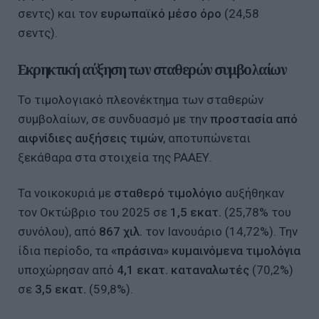
σεντς) και τον
ευρωπαϊκό μέσο όρο
(24,58
σεντς).
Εκρηκτική αύξηση των σταθερών συμβολαίων
Το τιμολογιακό πλεονέκτημα των σταθερών
συμβολαίων, σε συνδυασμό με την
προστασία από
αιφνίδιες αυξήσεις τιμών
, αποτυπώνεται
ξεκάθαρα στα στοιχεία της ΡΑΑΕΥ.
Τα νοικοκυριά με
σταθερό τιμολόγιο
αυξήθηκαν
τον Οκτώβριο του 2025 σε
1,5 εκατ.
(25,78% του
συνόλου), από
867 χιλ.
τον Ιανουάριο (14,72%). Την
ίδια περίοδο, τα
«πράσινα» κυμαινόμενα τιμολόγια
υποχώρησαν από
4,1 εκατ. καταναλωτές
(70,2%)
σε
3,5 εκατ.
(59,8%).