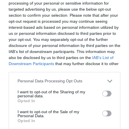
Αγρότες: Πληρώθηκαν οι
processing of your personal or sensitive information for
targeted advertising by us, please use the below opt-out
ενισχύσεις για τα λιπάσματα –
section to confirm your selection. Please note that after your
33,58 εκατ. ευρώ σε 67.746
opt-out request is processed you may continue seeing
interest-based ads based on personal information utilized by
αγρότες
us or personal information disclosed to third parties prior to
your opt-out. You may separately opt-out of the further
Ολοκληρώθηκε η πρώτη καταβολή της έκτακτης
disclosure of your personal information by third parties on the
οικονομικής ενίσχυσης προς επαγγελματίες αγρότες
IAB’s list of downstream participants. This information may
και επιχειρήσεις του πρωτογενούς τομέα για την
also be disclosed by us to third parties on the
IAB’s List of
αγορά λιπασμάτων, στο πλαίσιο των κυβερνητικών
Downstream Participants
that may further disclose it to other
μέτρων στήριξης για την ...
third parties.
08:00 | 08 Αυγούστου 2026
Οικονομία
Please note that this website/app uses one or more Google
Personal Data Processing Opt Outs
services and may gather and store information including but
not limited to your visit or usage behaviour. You may click to
I want to opt-out of the Sharing of my
personal data.
grant or deny consent to Google and its third-party tags to
Opted In
use your data for below specified purposes in below Google
consent section.
I want to opt-out of the Sale of my
Personal Data.
Opted In