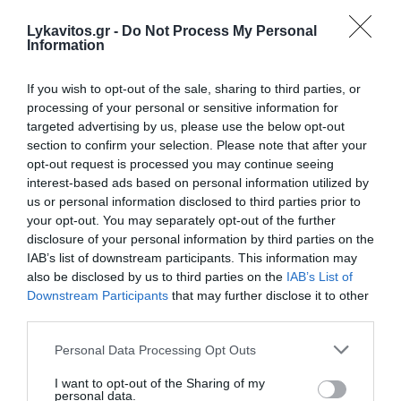
Lykavitos.gr -
Do Not Process My Personal
Θεοδωρικάκος: «Στηρίζουμε με
Information
πράξεις την έρευνα και την
If you wish to opt-out of the sale, sharing to third parties, or
καινοτομία»
processing of your personal or sensitive information for
targeted advertising by us, please use the below opt-out
«Στο ΕΠΑ του υπουργείου Ανάπτυξης η
section to confirm your selection. Please note that after your
χρηματοδότηση του ΕΛΙΔΕΚ», τόνισε ο υπουργός
opt-out request is processed you may continue seeing
interest-based ads based on personal information utilized by
Ανάπτυξης.
us or personal information disclosed to third parties prior to
19:07 | 05 Αυγούστου 2026
Οικονομία
your opt-out. You may separately opt-out of the further
disclosure of your personal information by third parties on the
IAB’s list of downstream participants. This information may
also be disclosed by us to third parties on the
IAB’s List of
Downstream Participants
that may further disclose it to other
third parties.
Please note that this website/app uses one or more Google
Personal Data Processing Opt Outs
services and may gather and store information including but
not limited to your visit or usage behaviour. You may click to
I want to opt-out of the Sharing of my
personal data.