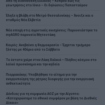
Από τη διασύνδεση Ελλάδας – Κύπρου έως τις
γεωτρήσεις στο Ιόνιο – Οι δηλώσεις Παπασταύρου
Έληξε η βλάβη στο Μετρό Θεσσαλονίκης – Άνοιξε και ο
σταθμός Νέα Ελβετία
Νέα εποχή στις αγροτικές ενισχύσεις: Παρουσιάστηκε το
myAGRO παρουσία Μητσοτάκη
Καιρός: Ανεβαίνει η θερμοκρασία – Έρχεται τριήμερο
ζέστης με 40άρια από το Σάββατο
Το ύστατο χαίρε στον Λάκη Χαλκιά – Πλήθος κόσμου στο
λαϊκό προσκύνημα και την κηδεία
Πιερρακάκης: Υποβλήθηκε το αίτημα για την
ενεργοποίηση της ρήτρας διαφυγής για την ενεργειακή
ανθεκτικότητα
Δένδιας για τη συμφωνία ΑΟΖ με την Αίγυπτο:
«Κατοχυρώσαμε το εθνικό συμφέρον με βάση το Διεθνές
Δίκαιο»