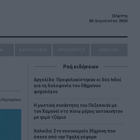
Πέμπτη
06 Αυγούστου 2026
ΗΝ
ΑΘΛΗΤΙΣΜΟΣ
AYTOKINHTO
ENGLISH
Ροή ειδήσεων
Αργολίδα: Προφυλακίστηκαν οι δύο Ινδοί
για τη δολοφονία του 58χρονου
ψυχολόγου
η Κεραμέως
Η μυστική συνάντηση του Πεζεσκιάν με
τον Χαμενεΐ στο πίσω μέρος αυτοκινήτου
με φιμέ τζάμια
Χαλκίδα: Στο νοσοκομείο 35χρονη που
έπεσε από την Υψηλή γέφυρα