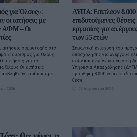
ός για Όλους»:
ΔΥΠΑ: Επιπλέον 8.000
ν οι αιτήσεις με
επιδοτούμενες θέσεις
ν ΑΦΜ – Οι
εργασίας για ανέργου
νίες
των 55 ετών
ι αιτήσεις συμμετοχής στο
Σημαντική ενίσχυση του προγ
μα «Τουρισμός για Όλους
απασχόλησης για ανέργους ηλι
Οι αιτήσεις για το
ετών και άνω ανακοίνωσε η Δ
ια Όλους Οι αιτήσεις
Υπηρεσία Απασχόλησης (ΔΥΠΑ)
υποβληθούν σταδιακά, με
προσθήκη 8.000 νέων επιδοτ
θέσε...
του 2026
05 Αυγούστου 2026
ότε θα γίνει η