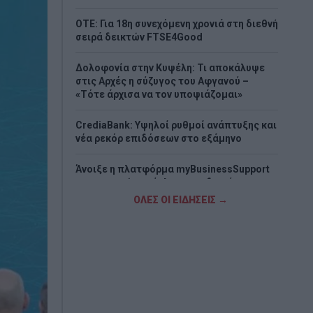
ΟΤΕ: Για 18η συνεχόμενη χρονιά στη διεθνή
σειρά δεικτών FTSE4Good
Δολοφονία στην Κυψέλη: Τι αποκάλυψε
στις Αρχές η σύζυγος του Αφγανού –
«Τότε άρχισα να τον υποψιάζομαι»
CrediaBank: Υψηλοί ρυθμοί ανάπτυξης και
νέα ρεκόρ επιδόσεων στο εξάμηνο
Άνοιξε η πλατφόρμα myBusinessSupport
για τον πρώτο κύκλο του ειδικού
σχήματος στήριξης των επιχειρήσεων της
ΟΛΕΣ ΟΙ ΕΙΔΗΣΕΙΣ →
Σαμοθράκης
Χρηματοδότηση 204,6 εκατ. ευρώ από το
Εθνικό Πρόγραμμα Ανάπτυξης για την
ανάπλαση της ΔΕΘ
Φωτιά στη Σκύρο - Ενισχύονται οι
πυροσβεστικές δυνάμεις (Video&Photos)