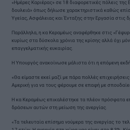
«Ημέρες Καριέρας» σε 18 διαφορετικές πόλεις της 
δουλειά» όπως δήλωσε χαρακτηριστικά καθώς επίση
Υγείας, Ασφάλειας και Ένταξης στην Εργασία στις 
Παράλληλα, η κα Κεραμέως αναφέρθηκε στις «Γέφυρε
κυρίως στα δύσκολα χρόνια της κρίσης αλλά όχι μό
επαγγελματικής ευκαιρίας.
Η Υπουργός ανακοίνωσε μάλιστα ότι η επόμενη εκδ
«Θα είμαστε εκεί μαζί με πάρα πολλές επιχειρήσεις
Αμερική για να τους φέρουμε σε επαφή με σπουδαίε
Η κα Κεραμέως επικαλέστηκε τα πλέον πρόσφατα επ
δράσεων αυτών στη μείωση της ανεργίας.
«Τα τελευταία επίσημα νούμερα της ανεργίας το τε
17 ετών. Η ανεργία στη χώρα μας είναι στο 8,3%. Κύ