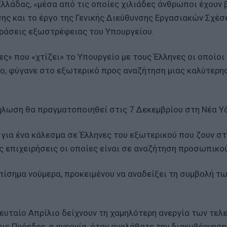
Ελλάδας, «μέσα από τις οποίες χιλιάδες άνθρωποι έχουν 
ς και το έργο της Γενικής Διεύθυνσης Εργασιακών Σχέσ
δράσεις εξωστρέφειας του Υπουργείου.
ς» που «χτίζει» το Υπουργείο με τους Έλληνες οι οποίοι
νο, φύγανε στο εξωτερικό προς αναζήτηση μιας καλύτερη
ήλωση θα πραγματοποιηθεί στις 7 Δεκεμβρίου στη Νέα Υ
 για ένα κάλεσμα σε Έλληνες του εξωτερικού που ζουν στ
ς επιχειρήσεις οι οποίες είναι σε αναζήτηση προσωπικού
ίσημα νούμερα, προκειμένου να αναδείξει τη συμβολή τ
λευταίο Απρίλιο δείχνουν τη χαμηλότερη ανεργία των τελ
ριε Πρόεδρε, η ανεργία, όταν αναλάβατε την διακυβέρνηση