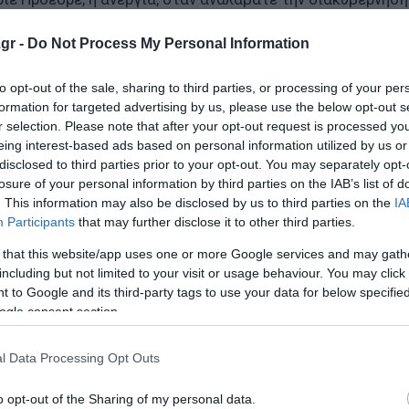
α. Έκτοτε έχει μειωθεί κατά δέκα ποσοστιαίες μονάδες. 
gr -
Do Not Process My Personal Information
ος στην ιστορία του ελληνικού κράτους. Δημιουργήθηκαν 
to opt-out of the sale, sharing to third parties, or processing of your per
formation for targeted advertising by us, please use the below opt-out s
Eurostat σύμφωνα με τα οποία από το 2010 έως το 2023 
r selection. Please note that after your opt-out request is processed y
πιστρέψει 420.000.
eing interest-based ads based on personal information utilized by us or
disclosed to third parties prior to your opt-out. You may separately opt-
losure of your personal information by third parties on the IAB’s list of
ωνία. Κάθε μέρα, κάθε ώρα, κάθε στιγμή να βοηθούμε συμπ
. This information may also be disclosed by us to third parties on the
IA
ις να βρίσκουν εργαζόμενους. Γιατί, κυρίες και κύριοι, η
Participants
that may further disclose it to other third parties.
μιουργία, είναι ζωή».
 that this website/app uses one or more Google services and may gath
including but not limited to your visit or usage behaviour. You may click 
νοι που βρήκαν δουλειά μέσα από τις «Ημέρες Καριέρας»
 to Google and its third-party tags to use your data for below specifi
α μέσα από αυτή τη διαδικασία εξεύρεσης εργασίας.
ogle consent section.
άτος σε ιδιώτες - Σε ασφυξία η αγορά
l Data Processing Opt Outs
ληρώνονται - Τα κριτήρια
o opt-out of the Sharing of my personal data.