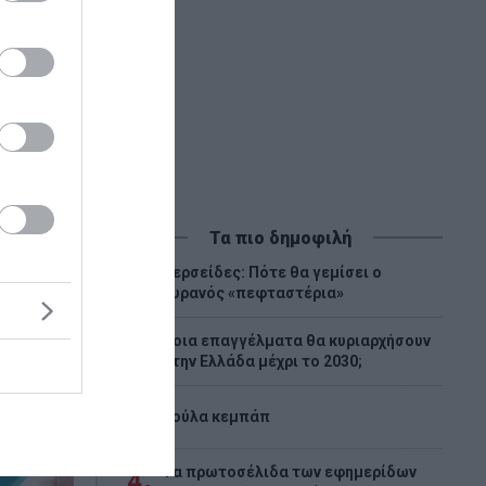
Τα πιο δημοφιλή
Περσείδες: Πότε θα γεμίσει ο
1
ουρανός «πεφταστέρια»
Ποια επαγγέλματα θα κυριαρχήσουν
2
στην Ελλάδα μέχρι το 2030;
3
Λούλα κεμπάπ
Tα πρωτοσέλιδα των εφημερίδων
4