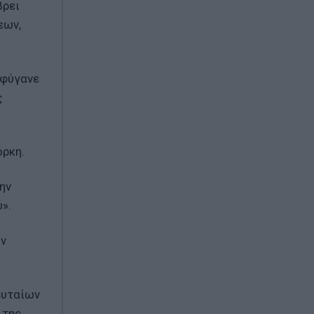
βρει
εων,
 φύγανε
ς
όρκη.
ην
».
ων
ευταίων
 της