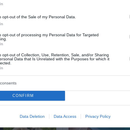
ι νέους γονείς
In
o opt-out of the Sale of my Personal Data.
In
ο Lykavitos.gr στο Google News
ώτοι όλες τις ειδήσεις
to opt-out of processing my Personal Data for Targeted
ing.
In
o opt-out of Collection, Use, Retention, Sale, and/or Sharing
ersonal Data that Is Unrelated with the Purposes for which it
lected.
In
consents
CONFIRM
Data Deletion
Data Access
Privacy Policy