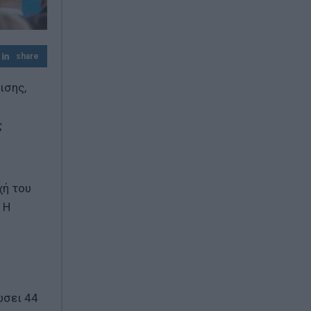
Φωτιά στην Κρήνη Φαρσάλων – Ήχησε το
112
share
ισης,
ς
χή του
 Η
ώσει 44