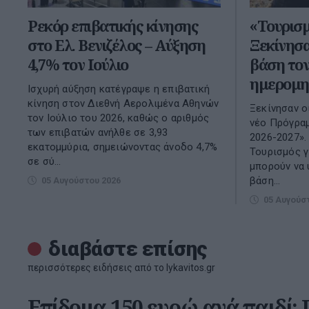
Ρεκόρ επιβατικής κίνησης
«Τουρισμ
στο Ελ. Βενιζέλος – Αύξηση
Ξεκίνησα
4,7% τον Ιούλιο
βάση το
ημερομη
Ισχυρή αύξηση κατέγραψε η επιβατική
κίνηση στον Διεθνή Αερολιμένα Αθηνών
Ξεκίνησαν ο
τον Ιούλιο του 2026, καθώς ο αριθμός
νέο Πρόγραμ
των επιβατών ανήλθε σε 3,93
2026-2027». 
εκατομμύρια, σημειώνοντας άνοδο 4,7%
Τουρισμός γ
σε σύ...
μπορούν να 
βάση...
05 Αυγούστου 2026
05 Αυγούσ
διαβάστε επίσης
περισσότερες ειδήσεις από το lykavitos.gr
Επίδομα 150 ευρώ ανά παιδί: Π