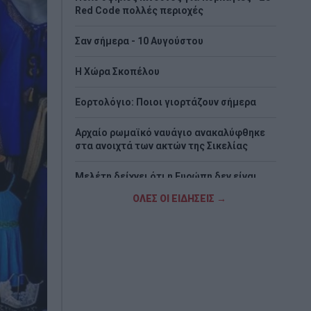
Red Code πολλές περιοχές
Σαν σήμερα - 10 Αυγούστου
Η Χώρα Σκοπέλου
Εορτολόγιο: Ποιοι γιορτάζουν σήμερα
Αρχαίο ρωμαϊκό ναυάγιο ανακαλύφθηκε
στα ανοιχτά των ακτών της Σικελίας
Μελέτη δείχνει ότι η Ευρώπη δεν είναι
προετοιμασμένη για ρωσικές επιθέσεις
ΟΛΕΣ ΟΙ ΕΙΔΗΣΕΙΣ →
με drones
ΑΑΔΕ: Κατασχέθηκαν 1.296 φιάλες
παράνομου φρέον σε Κήπους και Δοϊράνη