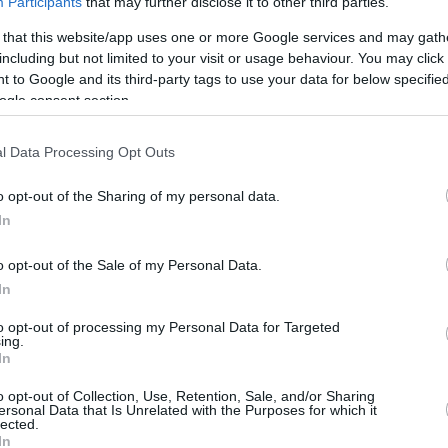
Participants
that may further disclose it to other third parties.
 σημαντικές αλλαγές στα κριτήρια προτεραιότητας: οι πο
α υψηλής προτεραιότητας με τα άτομα με αναπηρία, ενώ ο
 that this website/app uses one or more Google services and may gath
ρόγραμμα.
including but not limited to your visit or usage behaviour. You may click 
 to Google and its third-party tags to use your data for below specifi
ogle consent section.
ς - Τι να προσέξετε
ώτρηση στο Ιόνιο
l Data Processing Opt Outs
ύξηση ενοικίων το 2025
o opt-out of the Sharing of my personal data.
In
ο Lykavitos.gr στο Google News
o opt-out of the Sale of my Personal Data.
ώτοι όλες τις ειδήσεις
In
to opt-out of processing my Personal Data for Targeted
ing.
In
o opt-out of Collection, Use, Retention, Sale, and/or Sharing
ersonal Data that Is Unrelated with the Purposes for which it
lected.
In