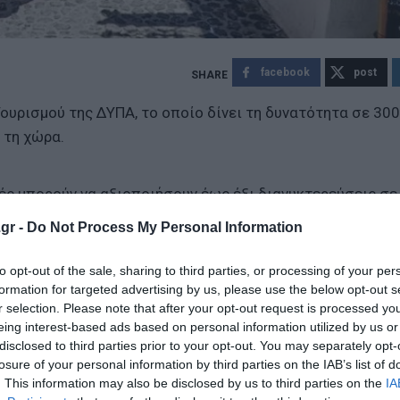
facebook
post
ουρισμού της ΔΥΠΑ, το οποίο δίνει τη δυνατότητα σε 30
 τη χώρα.
ές μπορούν να αξιοποιήσουν έως έξι διανυκτερεύσεις σε
ο Παρόχων, έπειτα από απευθείας συνεννόηση με τις
gr -
Do Not Process My Personal Information
to opt-out of the sale, sharing to third parties, or processing of your per
υγκεκριμένες περιοχές: οι διανυκτερεύσεις μπορούν να 
formation for targeted advertising by us, please use the below opt-out s
r selection. Please note that after your opt-out request is processed y
λύματα σε Λέρο, Λέσβο, Χίο, Σάμο και Ρόδο. Ακόμη πιο εν
eing interest-based ads based on personal information utilized by us or
αι τη Θεσσαλία (εκτός Σποράδων), όπου παρέχονται έως κα
disclosed to third parties prior to your opt-out. You may separately opt-
losure of your personal information by third parties on the IAB’s list of
. This information may also be disclosed by us to third parties on the
IA