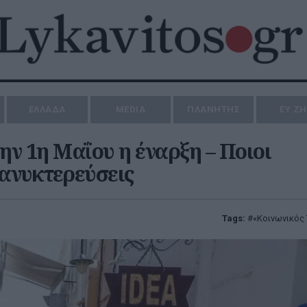
ΕΛΛΑΔΑ
MEDIA
ΠΛΑΝΗΤΗΣ
ΕΥ Ζ
ην 1η Μαΐου η έναρξη – Ποιοι
ιανυκτερεύσεις
Tags:
«Κοινωνικός