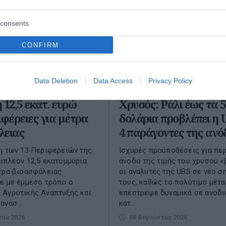
consents
CONFIRM
Data Deletion
Data Access
Privacy Policy
 12,5 εκατ. ευρώ
Χρυσός: Ράλι έως τα 5
ιφέρειες για μέτρα
δολάρια προβλέπει η U
λειας
4 παράγοντες της ανό
η των 13 Περιφερειών της
Ισχυρές προϋποθέσεις για πε
ιπλέον 12,5 εκατομμύρια
άνοδο της τιμής του χρυσού 
τρα βιοασφάλειας
οι αναλυτές της UBS σε νέο σ
ε με έμμεσο τρόπο ο
τους, καθώς το πολύτιμο μέτ
 Αγροτικής Ανάπτυξης και
επέστρεψε δυναμικά σε ανοδι
ανάσ...
κατ...
του 2026
08 Αυγούστου 2026