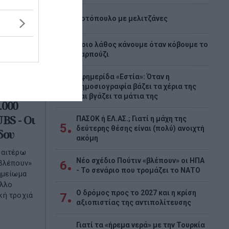
2
Κοτόπουλο με μελιτζάνες
Ποιο λάθος κάνουμε όταν κόβουμε το
3
καρπούζι
Εφημερίδα «Εστία»: Όταν η
4
δημοσιογραφία βάζει τα χέρια της
και βγάζει τα μάτια της
.000
BS - Οι
ΠΑΣΟΚ ή ΕΛ.ΑΣ.; Γιατί η μάχη της
5
δεύτερης θέσης είναι (πολύ) ανοιχτή
δου
ακόμη
ραιτέρω
Νέο σχέδιο Πούτιν «βλέπουν» οι ΗΠΑ
«βλέπουν»
6
- Το σενάριο που τρομάζει το ΝΑΤΟ
ημείωμα
αλλο
Ο δρόμος προς το 2027 και η κρίση
κή τροχιά
7
αξιοπιστίας της αντιπολίτευσης
Γιατί τα «ήρεμα νερά» με την Τουρκία