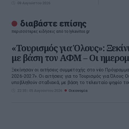
08 Αυγούστου 2026
διαβάστε επίσης
περισσότερες ειδήσεις από το lykavitos.gr
«Τουρισμός για Όλους»: Ξεκίν
με βάση τον ΑΦΜ – Οι ημερομ
Ξεκίνησαν οι αιτήσεις συμμετοχής στο νέο Πρόγραμμα
2026-2027». Οι αιτήσεις για το Τουρισμός για Όλους Ο
υποβληθούν σταδιακά, με βάση το τελευταίο ψηφίο του
22:35 | 05 Αυγούστου 2026
Οικονομία
ΑΑΔΕ: Άνοιξε ξανά η πλατφ
για την Ενιαία Αίτηση Ενίσχυσ