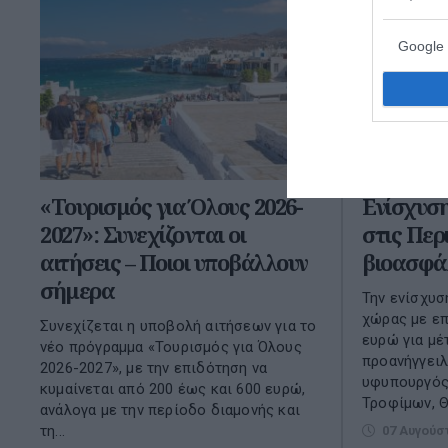
Google 
«Τουρισμός για Όλους 2026-
Ενίσχυση
2027»: Συνεχίζονται οι
στις Περ
αιτήσεις – Ποιοι υποβάλλουν
βιοασφά
σήμερα
Την ενίσχυσ
χώρας με επ
Συνεχίζεται η υποβολή αιτήσεων για το
ευρώ για μέ
νέο πρόγραμμα «Τουρισμός για Όλους
προανήγγειλ
2026-2027», με την επιδότηση να
υφυπουργός
κυμαίνεται από 200 έως και 600 ευρώ,
Τροφίμων, Θ
ανάλογα με την περίοδο διαμονής και
τη...
07 Αυγούσ