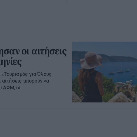
ησαν οι αιτήσεις
ηνίες
 «Τουρισμός για Όλους
ι αιτήσεις μπορούν να
 ΑΦΜ, ω...
όρμα myAGRO
ης 2026 – Οι