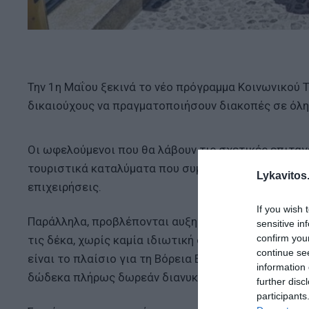
Την 1η Μαΐου ξεκινά το νέο πρόγραμμα Κοινωνικού Τ
δικαιούχους να πραγματοποιήσουν διακοπές σε όλη
Οι ωφελούμενοι που θα λάβουν τις σχετικές επιταγ
τουριστικά καταλύματα που συμμετέχουν στο Μητρώ
Lykavitos.
επιχειρήσεις.
If you wish 
Παράλληλα, προβλέπονται αυξημένες παροχές για σ
sensitive in
confirm you
τις δέκα, χωρίς καμία ιδιωτική συμμετοχή, για κατα
continue se
είναι το πλαίσιο για τη Βόρεια Εύβοια, τον Έβρο κ
information 
δώδεκα πλήρως δωρεάν διανυκτερεύσεις.
further disc
participants