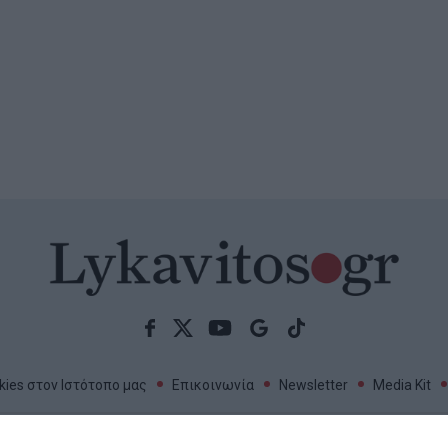
 Ενιαία Αίτηση Ενίσχυσης
κή ημερομηνία υποβολής και