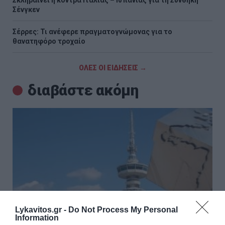
Σκληραίνει η κόντρα Ιταλίας – Ισπανίας για τη Συνθήκη
Σένγκεν
Σέρρες: Τι ανέφερε πραγματογνώμονας για το
θανατηφόρο τροχαίο
ΟΛΕΣ ΟΙ ΕΙΔΗΣΕΙΣ →
διαβάστε ακόμη
Lykavitos.gr -
Do Not Process My Personal
Information