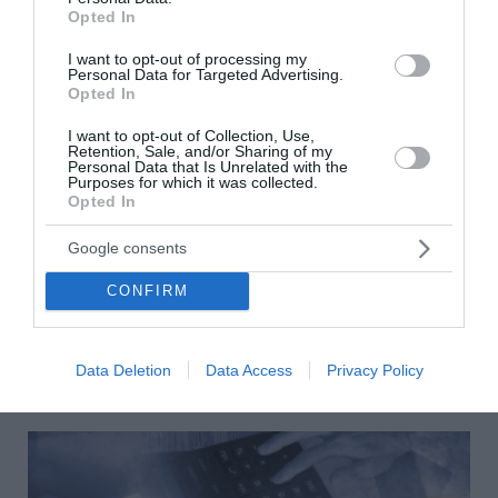
Opted In
I want to opt-out of processing my
Personal Data for Targeted Advertising.
Opted In
I want to opt-out of Collection, Use,
Retention, Sale, and/or Sharing of my
Personal Data that Is Unrelated with the
Άνοιξε η πλατφόρμα myBusinessSupport για
Purposes for which it was collected.
Opted In
τον πρώτο κύκλο του ειδικού σχήματος
στήριξης των επιχειρήσεων της Σαμοθράκης
Google consents
Με στόχο τη συνεχή και ουσιαστική στήριξη των
CONFIRM
τοπικών κοινωνιών και οικονομιών που επλήγησαν από
τις καταστροφικές πυρκαγιές του καλοκαιριού του 2023
στην Περιφερειακή Ενότητα Έβρο...
Data Deletion
Data Access
Privacy Policy
06 Αυγούστου 2026