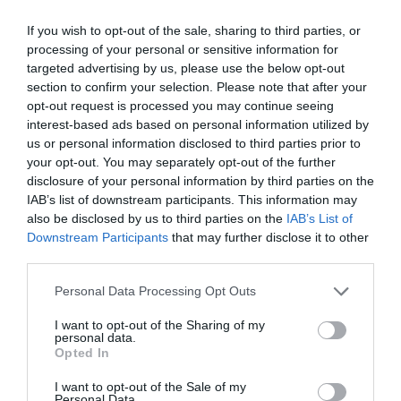
If you wish to opt-out of the sale, sharing to third parties, or
processing of your personal or sensitive information for
Μείωση φορολογίας, εκπτώσεις στον ΕΝΦΙΑ
targeted advertising by us, please use the below opt-out
και κίνητρα για επενδύσεις στο φετινό καλάθι
section to confirm your selection. Please note that after your
opt-out request is processed you may continue seeing
της ΔΕΘ
interest-based ads based on personal information utilized by
us or personal information disclosed to third parties prior to
Η αντίστροφη μέτρηση για τη Διεθνή Έκθεση
your opt-out. You may separately opt-out of the further
Θεσσαλονίκης έχει ξεκινήσει και μαζί της εντείνονται οι
disclosure of your personal information by third parties on the
πιέσεις της αγοράς προς την κυβέρνηση για ένα πακέτο
IAB’s list of downstream participants. This information may
παρεμβάσεων με φορολογικό και...
also be disclosed by us to third parties on the
IAB’s List of
05 Αυγούστου 2026
Downstream Participants
that may further disclose it to other
third parties.
Please note that this website/app uses one or more Google
Personal Data Processing Opt Outs
services and may gather and store information including but
not limited to your visit or usage behaviour. You may click to
I want to opt-out of the Sharing of my
personal data.
grant or deny consent to Google and its third-party tags to
Opted In
use your data for below specified purposes in below Google
consent section.
I want to opt-out of the Sale of my
Personal Data.