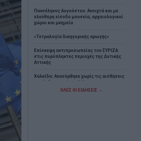
Πανσέληνος Αυγούστου: Ανοιχτά και με
ελεύθερη είσοδο μουσεία, αρχαιολογικοί
χώροι και μνημεία
«Τετραλογία δικηγορικής αρωγής»
Επίσκεψη αντιπροσωπείας του ΣΥΡΙΖΑ
στις πυρόπληκτες περιοχές της Δυτικής
Αττικής
Χαλκίδα: Ανασύρθηκε χωρίς τις αισθήσεις
του άνδρας από την θάλασσα
ΟΛΕΣ ΟΙ ΕΙΔΗΣΕΙΣ →
Στρατηγική επένδυση του EFA GROUP στη
Fractal για την ανάπτυξη προηγμένων
αμυντικών τεχνολογιών σε Ελλάδα και
Κύπρο
Πυρκαγιά σε χαμηλή βλάστηση στο
Μαρκόπουλο Αττικής