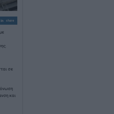
Τουρκία: «Η αμυντική συμφωνία με
Σαουδική Αραβία και Πακιστάν δεν
στοχεύει κάποια συγκεκριμένη χώρα»
share
με
σης.
νται σε
μόνωση
ανση και