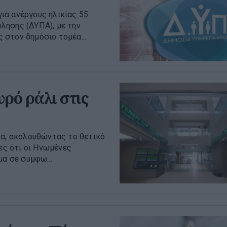
ια ανέργους ηλικίας 55
λησης (ΔΥΠΑ), με την
στον δημόσιο τομέα...
ρό ράλι στις
ρα, ακολουθώντας το θετικό
ες ότι οι Ηνωμένες
μα σε συμφω...