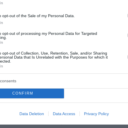
In
o opt-out of the Sale of my Personal Data.
In
to opt-out of processing my Personal Data for Targeted
ing.
In
στικός Μηχανισμός:
Επίδομα 150 ευρώ ανά 
o opt-out of Collection, Use, Retention, Sale, and/or Sharing
20 δισ. ευρώ οι
Πότε θα γίνει η επόμε
ersonal Data that Is Unrelated with the Purposes for which it
lected.
ς οφειλών από την
πληρωμή και ποιοι είνα
In
ειτουργίας της
δικαιούχοι
μας
consents
Η αντίστροφη μέτρηση έχει ξε
για τη συμπληρωματική καταβ
ορόσημο κατέγραψε τον
CONFIRM
έκτακτου επιδόματος ύψους 
ωδικαστικός Μηχανισμός. Οι
ανά παιδί, η οποία προγραμματ
υθμίσεις ξεπέρασαν τα 20
ολοκληρωθεί από την ΑΑΔΕ έως
ρια ευρώ από την έναρξη
Data Deletion
Data Access
Privacy Policy
 της πλατφόρμας. Συνολικ...
06 Αυγούστου 2026
του 2026