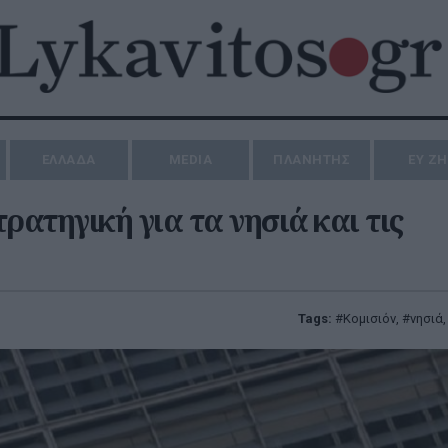
ΕΛΛΑΔΑ
MEDIA
ΠΛΑΝΗΤΗΣ
ΕΥ Ζ
ρατηγική για τα νησιά και τις
Tags:
Κομισιόν
,
νησιά