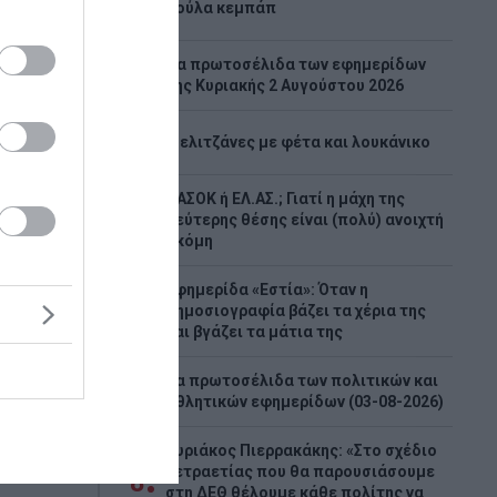
2
Λούλα κεμπάπ
Tα πρωτοσέλιδα των εφημερίδων
3
της Κυριακής 2 Αυγούστου 2026
4
Μελιτζάνες με φέτα και λουκάνικο
παιδί:
ΠΑΣΟΚ ή ΕΛ.ΑΣ.; Γιατί η μάχη της
5
νη
δεύτερης θέσης είναι (πολύ) ανοιχτή
ακόμη
ι οι
Εφημερίδα «Εστία»: Όταν η
6
δημοσιογραφία βάζει τα χέρια της
κινήσει
και βγάζει τα μάτια της
ολή του
150 ευρώ
Τα πρωτοσέλιδα των πολιτικών και
7
ίζεται να
αθλητικών εφημερίδων (03-08-2026)
 και τι...
Κυριάκος Πιερρακάκης: «Στο σχέδιο
τετραετίας που θα παρουσιάσουμε
8
στη ΔΕΘ θέλουμε κάθε πολίτης να