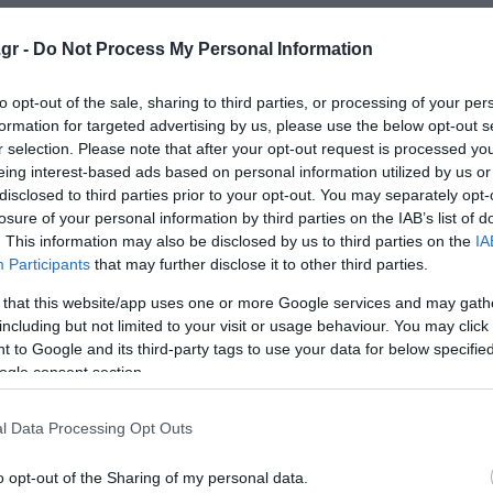
gr -
Do Not Process My Personal Information
ό το 2002 – Ολόκληρη η διαδικασία
 Η χώρα συγκαταλέγεται στις κορυφαίες οικονομίες της
to opt-out of the sale, sharing to third parties, or processing of your per
formation for targeted advertising by us, please use the below opt-out s
r selection. Please note that after your opt-out request is processed y
ίσεις Μαΐου
eing interest-based ads based on personal information utilized by us or
disclosed to third parties prior to your opt-out. You may separately opt-
losure of your personal information by third parties on the IAB’s list of
. This information may also be disclosed by us to third parties on the
IA
ο Lykavitos.gr στο Google News
Participants
that may further disclose it to other third parties.
ώτοι όλες τις ειδήσεις
 that this website/app uses one or more Google services and may gath
including but not limited to your visit or usage behaviour. You may click 
 to Google and its third-party tags to use your data for below specifi
ogle consent section.
l Data Processing Opt Outs
o opt-out of the Sharing of my personal data.