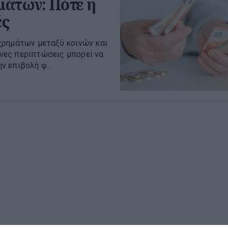
μάτων: Πότε η
ές
χρημάτων μεταξύ κοινών και
νες περιπτώσεις μπορεί να
 επιβολή φ...