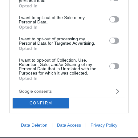
personal data.
grant or deny consent to Google and its third-party tags to
Opted In
Παγκόσμιο Πρωτάθλημα Κωπηλασίας: Αργυρό μετάλλιο
use your data for below specified purposes in below Google
για Χιώτη και Αλεξίου
consent section.
I want to opt-out of the Sale of my
Personal Data.
Πένθος για τον Μέσι - Πέθανε ο πατέρας του Χόρχε
Opted In
I want to opt-out of processing my
Θρίλερ στον Λυκαβηττό: Σε 57χρονη γυναίκα που είχε
Personal Data for Targeted Advertising.
εξαφανιστεί από την Κυψέλη ανήκει η σορός
Opted In
Οι φωτιές, οι ανεμογεννήτριες και η προχειρότητα
I want to opt-out of Collection, Use,
Retention, Sale, and/or Sharing of my
Personal Data that Is Unrelated with the
Δυτική Αττική: Αντιδιαβρωτικά έργα πριν τις
Purposes for which it was collected.
Opted In
φθινοπωρινές βροχές – Η επόμενη ημέρα μετά τη μεγάλη
φωτιά
Google consents
Άνδρος: Το καταπράσινο διαμάντι των Κυκλάδων που
CONFIRM
μαγεύει κάθε επισκέπτη
Αμαζόνιος: Στο χαμηλότερο επίπεδο δεκαετίας η
αποψίλωση – Μείωση 37%
Data Deletion
Data Access
Privacy Policy