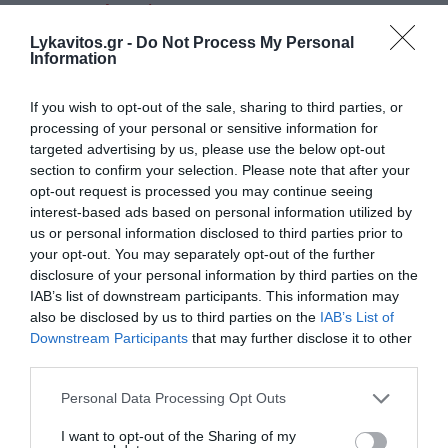
Τι θα περιλαμβάνει
Lykavitos.gr -
Do Not Process My Personal
Information
Ακολουθήστε το Lykavitos.gr
If you wish to opt-out of the sale, sharing to third parties, or
στο Google News
processing of your personal or sensitive information for
και μάθετε πρώτοι όλες τις
targeted advertising by us, please use the below opt-out
ειδήσεις
section to confirm your selection. Please note that after your
opt-out request is processed you may continue seeing
interest-based ads based on personal information utilized by
us or personal information disclosed to third parties prior to
your opt-out. You may separately opt-out of the further
Ροή ειδήσεων
disclosure of your personal information by third parties on the
IAB’s list of downstream participants. This information may
Φωτιά σε χαμηλή βλάστηση στην Ευκαρπία Κιλκίς
also be disclosed by us to third parties on the
IAB’s List of
Downstream Participants
that may further disclose it to other
Τι αποκαλύπτει η «Daily Mail» για τη δολοφονία της
third parties.
38χρονης Βρετανίδας στην Κυψέλη
Please note that this website/app uses one or more Google
Personal Data Processing Opt Outs
Χωρίς τις αισθήσεις του ανασύρθηκε 43χρονος στη
services and may gather and store information including but
Μετώπη στον Σαρωνικό
not limited to your visit or usage behaviour. You may click to
I want to opt-out of the Sharing of my