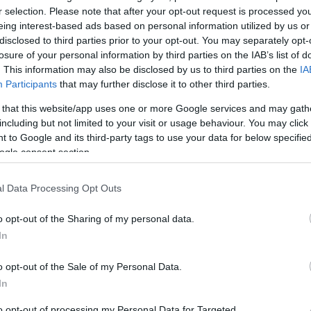
κάρντ. «Θα χρειαστεί χρόνος για να συγκεντρώσουμε επα
r selection. Please note that after your opt-out request is processed y
 πληθωρισμού πάνω από τον στόχο έχουν παρέλθει».
eing interest-based ads based on personal information utilized by us or
disclosed to third parties prior to your opt-out. You may separately opt-
losure of your personal information by third parties on the IAB’s list of
 Που κυμαίνονται οι χρεώσεις
. This information may also be disclosed by us to third parties on the
IA
τέλος συναλλαγής
Participants
that may further disclose it to other third parties.
να εφαρμοστεί και υπό ποιες προϋποθέσεις
 that this website/app uses one or more Google services and may gath
including but not limited to your visit or usage behaviour. You may click 
 to Google and its third-party tags to use your data for below specifi
ogle consent section.
ο Lykavitos.gr στο Google News
ώτοι όλες τις ειδήσεις
l Data Processing Opt Outs
o opt-out of the Sharing of my personal data.
In
o opt-out of the Sale of my Personal Data.
In
to opt-out of processing my Personal Data for Targeted