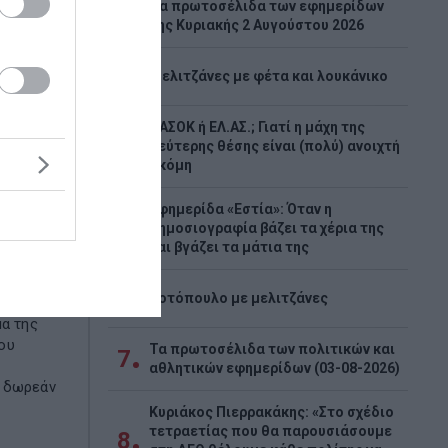
Tα πρωτοσέλιδα των εφημερίδων
2
της Κυριακής 2 Αυγούστου 2026
3
Μελιτζάνες με φέτα και λουκάνικο
ΠΑΣΟΚ ή ΕΛ.ΑΣ.; Γιατί η μάχη της
4
δεύτερης θέσης είναι (πολύ) ανοιχτή
ακόμη
νεργοι
ύνταξη
Εφημερίδα «Εστία»: Όταν η
5
δημοσιογραφία βάζει τα χέρια της
ό την
και βγάζει τα μάτια της
6
Κοτόπουλο με μελιτζάνες
5
μα της
ου
Τα πρωτοσέλιδα των πολιτικών και
7
αθλητικών εφημερίδων (03-08-2026)
ς δωρεάν
Κυριάκος Πιερρακάκης: «Στο σχέδιο
τετραετίας που θα παρουσιάσουμε
8