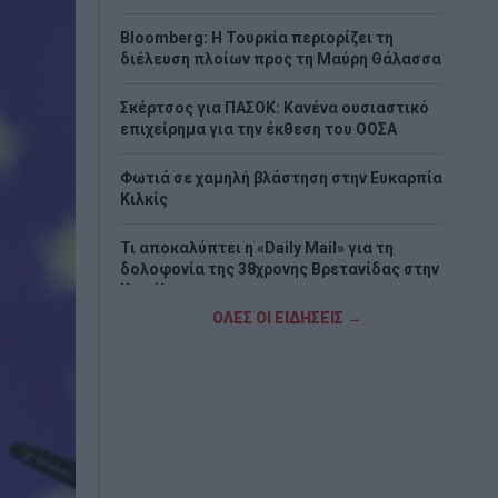
Bloomberg: Η Τουρκία περιορίζει τη
διέλευση πλοίων προς τη Μαύρη Θάλασσα
Σκέρτσος για ΠΑΣΟΚ: Κανένα ουσιαστικό
επιχείρημα για την έκθεση του ΟΟΣΑ
Φωτιά σε χαμηλή βλάστηση στην Ευκαρπία
Κιλκίς
Τι αποκαλύπτει η «Daily Mail» για τη
δολοφονία της 38χρονης Βρετανίδας στην
Κυψέλη
ΟΛΕΣ ΟΙ ΕΙΔΗΣΕΙΣ →
Χωρίς τις αισθήσεις του ανασύρθηκε
43χρονος στη Μετώπη στον Σαρωνικό
Παγκόσμιο Πρωτάθλημα Κωπηλασίας:
Αργυρό μετάλλιο για Χιώτη και Αλεξίου
Πένθος για τον Μέσι - Πέθανε ο πατέρας