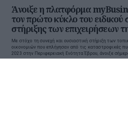
Άνοιξε η πλατφόρμα myBusin
τον πρώτο κύκλο του ειδικού
στήριξης των επιχειρήσεων 
Με στόχο τη συνεχή και ουσιαστική στήριξη των τοπι
οικονομιών που επλήγησαν από τις καταστροφικές πυ
2023 στην Περιφερειακή Ενότητα Έβρου, άνοιξε σήμερα
18:33 | 06 Αυγούστου 2026
Οικονομία
Μείωση φορολογίας, εκπτώσε
και κίνητρα για επενδύσεις σ
της ΔΕΘ
Η αντίστροφη μέτρηση για τη Διεθνή Έκθεση Θεσσαλονί
της εντείνονται οι πιέσεις της αγοράς προς την κυβέ
παρεμβάσεων με φορολογικό και αναπτυξιακό αποτύπω