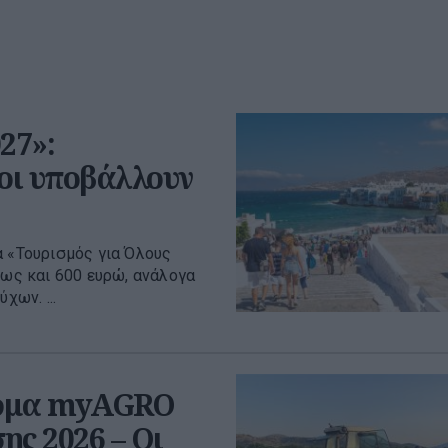
27»:
ιοι υποβάλλουν
α «Τουρισμός για Όλους
έως και 600 ευρώ, ανάλογα
χων. ...
όρμα myAGRO
ης 2026 – Οι