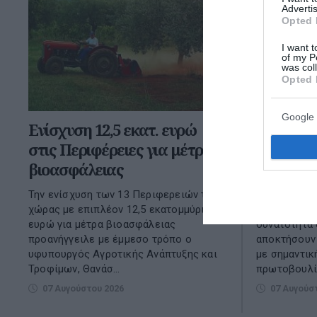
Advertis
Opted 
I want t
of my P
was col
Opted 
Google 
Ενίσχυση 12,5 εκατ. ευρώ
Voucher
στις Περιφέρειες για μέτρα
Το ποσό, 
βιοασφάλειας
δικαιούχ
Την ενίσχυση των 13 Περιφερειών της
Ένα καινούρ
χώρας με επιπλέον 12,5 εκατομμύρια
ενίσχυσης ε
ευρώ για μέτρα βιοασφάλειας
δυνατότητα 
προανήγγειλε με έμμεσο τρόπο ο
αποκτήσουν
υφυπουργός Αγροτικής Ανάπτυξης και
με σημαντικ
Τροφίμων, Θανάσ...
πρωτοβουλία
07 Αυγούστου 2026
07 Αυγούσ