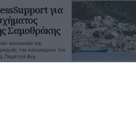
essSupport για
 σχήματος
της Σαμοθράκης
κών κοινωνιών και
ρκαγιές του καλοκαιριού του
, Πέμπτη 6 Αυγ...
ις στον ΕΝΦΙΑ
το φετινό καλάθι
κης έχει ξεκινήσει και μαζί
ρνηση για ένα πακέτο
μα. Επ...