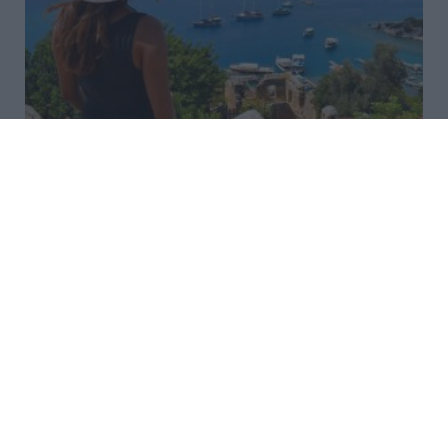
«Τουρισμός για Όλους»:
Ξεκίνησαν οι αιτήσεις με βάση
τον ΑΦΜ – Οι ημερομηνίες
Ξεκίνησαν οι αιτήσεις συμμετοχής στο νέο
Πρόγραμμα «Τουρισμός για Όλους 2026-2027». Οι
αιτήσεις για το Τουρισμός για Όλους Οι αιτήσεις
μπορούν να υποβληθούν σταδιακά, με βάση το
τελευταίο ψηφίο του ΑΦΜ, ω...
22:35 | 05 Αυγούστου 2026
Οικονομία