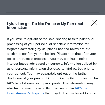
Ροή ειδήσεων
Lykavitos.gr -
Do Not Process My Personal
Information
Κολομβία: 1 δισ. δολάρια από τις ΗΠΑ στον νέο
φιλοτραμπικό πρόεδρο – «Αμείλικτος πόλεμος» στα
καρτέλ
If you wish to opt-out of the sale, sharing to third parties, or
processing of your personal or sensitive information for
Σοβαρό τροχαίο στο Λαγονήσι: Μηχανή της ΔΙΑΣ
targeted advertising by us, please use the below opt-out
συγκρούστηκε με αυτοκίνητο – Δύο αστυνομικοί
section to confirm your selection. Please note that after your
τραυματίες
opt-out request is processed you may continue seeing
interest-based ads based on personal information utilized by
Σαν σήμερα - 9 Αυγούστου
us or personal information disclosed to third parties prior to
your opt-out. You may separately opt-out of the further
Το Πατητήρι Αλοννήσου
disclosure of your personal information by third parties on the
IAB’s list of downstream participants. This information may
Ποιο λάθος κάνουμε όταν κόβουμε το καρπούζι
also be disclosed by us to third parties on the
IAB’s List of
Downstream Participants
that may further disclose it to other
third parties.
Θρίλερ στον Λυκαβηττό: Εξετάζεται η διαδρομή της
57χρονης από την Κυψέλη