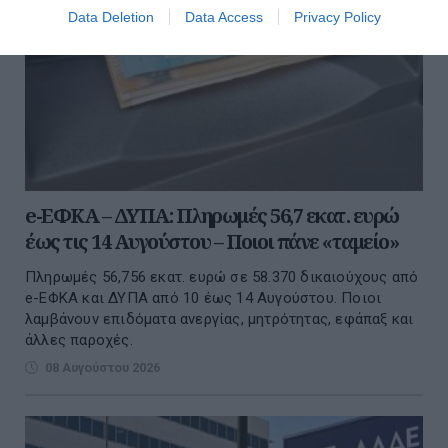
Data Deletion
Data Access
Privacy Policy
e-ΕΦΚΑ – ΔΥΠΑ: Πληρωμές 56,7 εκατ. ευρώ
έως τις 14 Αυγούστου – Ποιοι πάνε «ταμείο»
Πληρωμές 56,756 εκατ. ευρώ σε 58.370 δικαιούχους από
e-ΕΦΚΑ και ΔΥΠΑ από 10 έως 14 Αυγούστου. Ποιοι
λαμβάνουν επιδόματα ανεργίας, μητρότητας, εφάπαξ και
άλλες παροχές.
08 Αυγούστου 2026