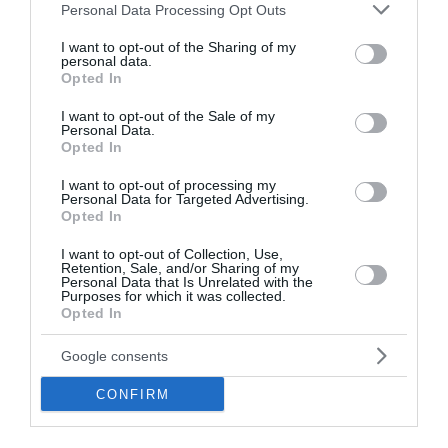
Please note that this website/app uses one or more Google
Personal Data Processing Opt Outs
services and may gather and store information including but
Ρέθυμνο: Άγριος ξυλοδαρμός 51χρονου Βρετανού – Πέντε
not limited to your visit or usage behaviour. You may click to
I want to opt-out of the Sharing of my
συλλήψεις
personal data.
grant or deny consent to Google and its third-party tags to
Opted In
use your data for below specified purposes in below Google
Συρία: Πώς ένα ξεχασμένο σημειωματάριο οδήγησε στα
consent section.
ίχνη αρχικατασκόπου του Άσαντ
I want to opt-out of the Sale of my
Personal Data.
Opted In
Λόττο: Τα αποτελέσματα της κλήρωσης του Σαββάτου
I want to opt-out of processing my
Personal Data for Targeted Advertising.
Αυτοί είναι οι έξι όροι του Ιράν προς τις ΗΠΑ για τα Στενά
Opted In
του Ορμούζ
I want to opt-out of Collection, Use,
Retention, Sale, and/or Sharing of my
ΟΛΕΣ ΟΙ ΕΙΔΗΣΕΙΣ →
Personal Data that Is Unrelated with the
Purposes for which it was collected.
διαβάστε ακόμη
Opted In
Google consents
CONFIRM