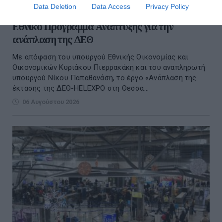
Data Deletion
Data Access
Privacy Policy
Χρηματοδότηση 204,6 εκατ. ευρώ από το
Εθνικό Πρόγραμμα Ανάπτυξης για την
ανάπλαση της ΔΕΘ
Με απόφαση του υπουργού Εθνικής Οικονομίας και
Οικονομικών Κυριάκου Πιερρακάκη και του αναπληρωτή
υπουργού Νίκου Παπαθανάση, το έργο «Ανάπλαση της
έκτασης της ΔΕΘ-HELEXPO στη Θεσσα...
06 Αυγούστου 2026