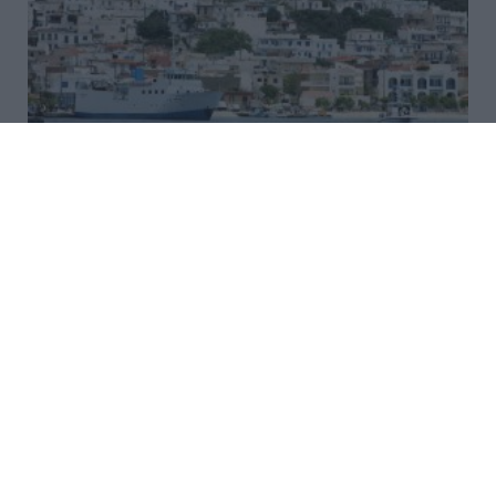
Άνοιξε η πλατφόρμα
myBusinessSupport για τον
πρώτο κύκλο του ειδικού
σχήματος στήριξης των
επιχειρήσεων της Σαμοθράκης
Με στόχο τη συνεχή και ουσιαστική στήριξη των
τοπικών κοινωνιών και οικονομιών που επλήγησαν
από τις καταστροφικές πυρκαγιές του καλοκαιριού
του 2023 στην Περιφερειακή Ενότητα Έβρου, άνοιξε
σήμερα, Πέμπτη 6 Αυγ...