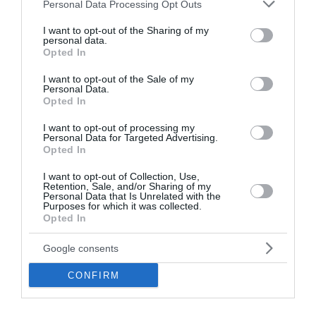
Please note that this website/app uses one or more Google
Personal Data Processing Opt Outs
services and may gather and store information including but
Ξεκίνησαν οι αιτήσεις συμμετοχής στο νέο Πρόγραμμα
not limited to your visit or usage behaviour. You may click to
I want to opt-out of the Sharing of my
«Τουρισμός για Όλους 2026-2027». Οι αιτήσεις για το
personal data.
grant or deny consent to Google and its third-party tags to
Τουρισμός για Όλους Οι αιτήσεις μπορούν να
Opted In
use your data for below specified purposes in below Google
υποβληθούν σταδιακά, με βάση...
consent section.
I want to opt-out of the Sale of my
05 Αυγούστου 2026
Personal Data.
Opted In
I want to opt-out of processing my
Personal Data for Targeted Advertising.
Opted In
I want to opt-out of Collection, Use,
Retention, Sale, and/or Sharing of my
Personal Data that Is Unrelated with the
Purposes for which it was collected.
Opted In
Google consents
CONFIRM