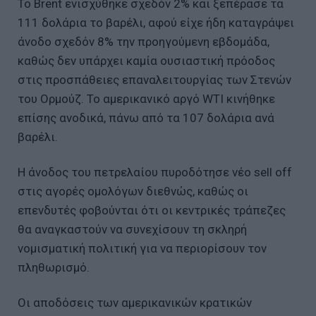
Το Brent ενισχύθηκε σχεδόν 2% και ξεπέρασε τα
111 δολάρια το βαρέλι, αφού είχε ήδη καταγράψει
άνοδο σχεδόν 8% την προηγούμενη εβδομάδα,
καθώς δεν υπάρχει καμία ουσιαστική πρόοδος
στις προσπάθειες επαναλειτουργίας των Στενών
του Ορμούζ. Το αμερικανικό αργό WTI κινήθηκε
επίσης ανοδικά, πάνω από τα 107 δολάρια ανά
βαρέλι.
Η άνοδος του πετρελαίου πυροδότησε νέο sell off
στις αγορές ομολόγων διεθνώς, καθώς οι
επενδυτές φοβούνται ότι οι κεντρικές τράπεζες
θα αναγκαστούν να συνεχίσουν τη σκληρή
νομισματική πολιτική για να περιορίσουν τον
πληθωρισμό.
Οι αποδόσεις των αμερικανικών κρατικών