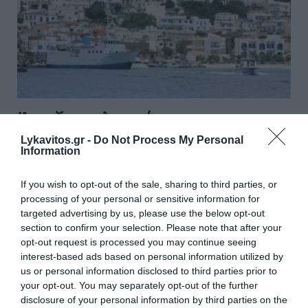
Άνοιξε η πλατφόρμα
myBusinessSupport για τον
Lykavitos.gr -
Do Not Process My Personal
Information
πρώτο κύκλο του ειδικού
σχήματος στήριξης των
If you wish to opt-out of the sale, sharing to third parties, or
επιχειρήσεων της Σαμοθράκης
processing of your personal or sensitive information for
targeted advertising by us, please use the below opt-out
section to confirm your selection. Please note that after your
Με στόχο τη συνεχή και ουσιαστική στήριξη των
opt-out request is processed you may continue seeing
τοπικών κοινωνιών και οικονομιών που επλήγησαν
interest-based ads based on personal information utilized by
από τις καταστροφικές πυρκαγιές του καλοκαιριού
us or personal information disclosed to third parties prior to
του 2023 στην Περιφερειακή Ενότητα Έβρου, άνοιξε
your opt-out. You may separately opt-out of the further
σήμερα, Πέμπτη 6 Αυγ...
disclosure of your personal information by third parties on the