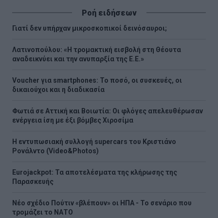
Ροή ειδήσεων
Γιατί δεν υπήρχαν μικροσκοπικοί δεινόσαυροι;
Λατινοπούλου: «Η τρομακτική εισβολή στη Θέουτα
αναδεικνύει και την ανυπαρξία της Ε.Ε.»
Voucher για smartphones: Το ποσό, οι συσκευές, οι
δικαιούχοι και η διαδικασία
Φωτιά σε Αττική και Βοιωτία: Οι φλόγες απελευθέρωσαν
ενέργεια ίση με έξι βόμβες Χιροσίμα
H εντυπωσιακή συλλογή supercars του Κριστιάνο
Ρονάλντο (Video&Photos)
Eurojackpot: Τα αποτελέσματα της κλήρωσης της
Παρασκευής
Νέο σχέδιο Πούτιν «βλέπουν» οι ΗΠΑ - Το σενάριο που
τρομάζει το ΝΑΤΟ