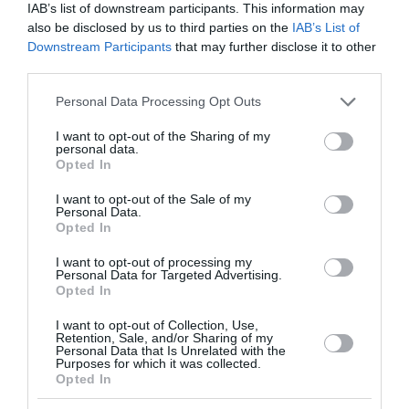
18:33 | 06 Αυγούστου 2026
Οικονομία
IAB’s list of downstream participants. This information may
also be disclosed by us to third parties on the
IAB’s List of
Downstream Participants
that may further disclose it to other
third parties.
Please note that this website/app uses one or more Google
Personal Data Processing Opt Outs
services and may gather and store information including but
not limited to your visit or usage behaviour. You may click to
I want to opt-out of the Sharing of my
personal data.
grant or deny consent to Google and its third-party tags to
Opted In
use your data for below specified purposes in below Google
consent section.
I want to opt-out of the Sale of my
Personal Data.
Opted In
I want to opt-out of processing my
Personal Data for Targeted Advertising.
Opted In
Ποιες αλλαγές φέρνει στη
I want to opt-out of Collection, Use,
Retention, Sale, and/or Sharing of my
Personal Data that Is Unrelated with the
διακίνηση αγροτικών προϊόντων
Purposes for which it was collected.
Opted In
το ψηφιακό δελτίο αποστολής