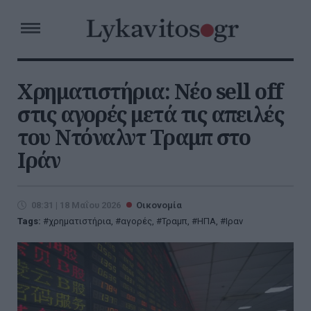
Χρηματιστήρια: Νέο sell off
στις αγορές μετά τις απειλές
του Ντόναλντ Τραμπ στο
Ιράν
08:31 | 18 Μαΐου 2026
Οικονομία
Tags:
χρηματιστήρια
,
αγορές
,
Τραμπ
,
ΗΠΑ
,
Ιραν