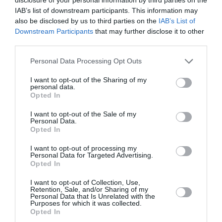
IAB’s list of downstream participants. This information may
also be disclosed by us to third parties on the
IAB’s List of
Downstream Participants
that may further disclose it to other
third parties.
Please note that this website/app uses one or more Google
Personal Data Processing Opt Outs
services and may gather and store information including but
not limited to your visit or usage behaviour. You may click to
I want to opt-out of the Sharing of my
personal data.
grant or deny consent to Google and its third-party tags to
Opted In
use your data for below specified purposes in below Google
consent section.
I want to opt-out of the Sale of my
Personal Data.
Opted In
I want to opt-out of processing my
Personal Data for Targeted Advertising.
Opted In
Χρηματοδότηση 204,6 εκατ.
ευρώ από το Εθνικό Πρόγραμμα
I want to opt-out of Collection, Use,
Retention, Sale, and/or Sharing of my
Personal Data that Is Unrelated with the
Ανάπτυξης για την ανάπλαση
Purposes for which it was collected.
Opted In
της ΔΕΘ