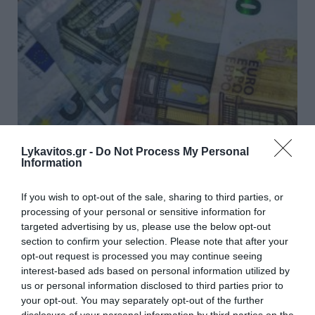
Lykavitos.gr -
Do Not Process My Personal
Information
Έως 1.000 ευρώ από τον ΟΠΕΚΑ
– Ποιοι είναι οι δικαιούχοι
If you wish to opt-out of the sale, sharing to third parties, or
processing of your personal or sensitive information for
Σήμερα, Παρασκευή 7 Αυγούστου, πραγματοποιείται η
targeted advertising by us, please use the below opt-out
δεύτερη καταβολή του χρηματικού βοηθήματος του
section to confirm your selection. Please note that after your
Λογαριασμού Αγροτικής Εστίας (ΛΑΕ) του ΟΠΕΚΑ
opt-out request is processed you may continue seeing
προς τους δικαιούχους του προγράμματος για το
interest-based ads based on personal information utilized by
2026. Το ύψος της ενίσ...
us or personal information disclosed to third parties prior to
your opt-out. You may separately opt-out of the further
08:32 | 07 Αυγούστου 2026
Οικονομία
disclosure of your personal information by third parties on the