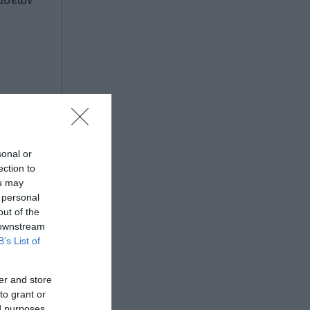
φάσεων
sonal or
ection to
ou may
 personal
out of the
 downstream
B’s List of
er and store
to grant or
ed purposes