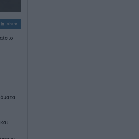
share
λαίσιο
δόματα
 και