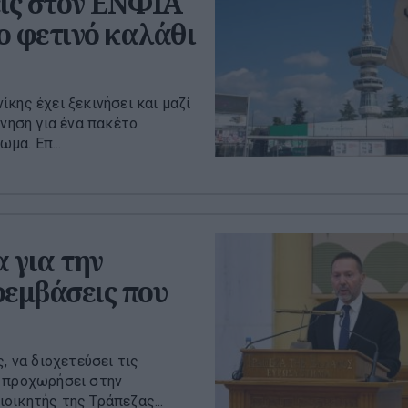
ις στον ΕΝΦΙΑ
το φετινό καλάθι
κης έχει ξεκινήσει και μαζί
ρνηση για ένα πακέτο
μα. Επ...
 για την
ρεμβάσεις που
, να διοχετεύσει τις
α προχωρήσει στην
οικητής της Τράπεζας...