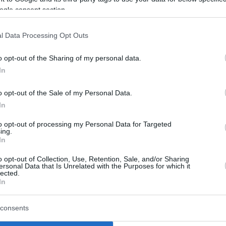
ogle consent section.
ο Lykavitos.gr στο Google News
ώτοι όλες τις ειδήσεις
l Data Processing Opt Outs
o opt-out of the Sharing of my personal data.
In
o opt-out of the Sale of my Personal Data.
In
to opt-out of processing my Personal Data for Targeted
ing.
In
o opt-out of Collection, Use, Retention, Sale, and/or Sharing
ersonal Data that Is Unrelated with the Purposes for which it
lected.
In
consents
ός για Όλους»:
Θεοδωρικάκος: «Στηρ