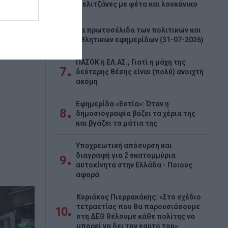
5
Μελιτζάνες με φέτα και λουκάνικο
 και
Τα πρωτοσέλιδα των πολιτικών και
6
αθλητικών εφημερίδων (31-07-2026)
πτυξης η
τόνισε ο
ΠΑΣΟΚ ή ΕΛ.ΑΣ.; Γιατί η μάχη της
7
δεύτερης θέσης είναι (πολύ) ανοιχτή
ακόμη
Εφημερίδα «Εστία»: Όταν η
8
δημοσιογραφία βάζει τα χέρια της
και βγάζει τα μάτια της
Υποχρεωτική απόσυρση και
διαγραφή για 2 εκατομμύρια
9
αυτοκίνητα στην Ελλάδα - Ποιους
αφορά
Κυριάκος Πιερρακάκης: «Στο σχέδιο
τετραετίας που θα παρουσιάσουμε
10
στη ΔΕΘ θέλουμε κάθε πολίτης να
μπορεί να δει τον εαυτό του»