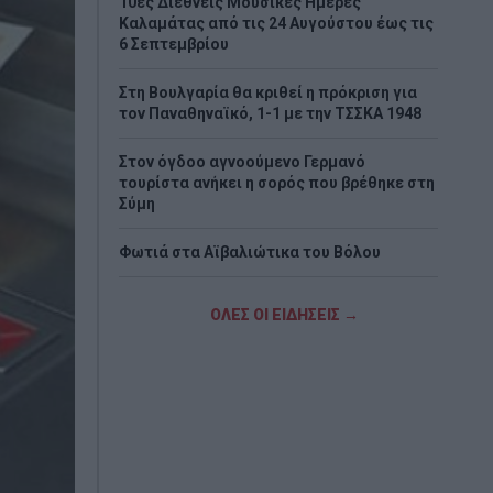
10ες Διεθνείς Μουσικές Ημέρες
Καλαμάτας από τις 24 Αυγούστου έως τις
6 Σεπτεμβρίου
Στη Βουλγαρία θα κριθεί η πρόκριση για
τον Παναθηναϊκό, 1-1 με την ΤΣΣΚΑ 1948
Στον όγδοο αγνοούμενο Γερμανό
τουρίστα ανήκει η σορός που βρέθηκε στη
Σύμη
Φωτιά στα Αϊβαλιώτικα του Βόλου
Λόττο: Τα αποτελέσματα της κλήρωσης
ΟΛΕΣ ΟΙ ΕΙΔΗΣΕΙΣ →
της Τετάρτης
«Τουρισμός για Όλους»: Ξεκίνησαν οι
αιτήσεις με βάση τον ΑΦΜ – Οι
ημερομηνίες