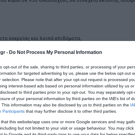
0.000 ευρώ σε 950 δικαιούχους σε συνέχεια έκδοσης απο
ατα ανεργίας και λοιπά επιδόματα,
gr -
Do Not Process My Personal Information
 άδεια μητρότητας,
to opt-out of the sale, sharing to third parties, or processing of your per
σιο επιδοτούμενων προγραμμάτων απασχόλησης και
formation for targeted advertising by us, please use the below opt-out s
r selection. Please note that after your opt-out request is processed y
eing interest-based ads based on personal information utilized by us or
Σπίτι μου».
disclosed to third parties prior to your opt-out. You may separately opt-
losure of your personal information by third parties on the IAB’s list of
. This information may also be disclosed by us to third parties on the
IA
Participants
that may further disclose it to other third parties.
ρισμό - Ποιους αφορά
 that this website/app uses one or more Google services and may gath
ές πώλησης και στα ενοίκια
including but not limited to your visit or usage behaviour. You may click 
 to Google and its third-party tags to use your data for below specifi