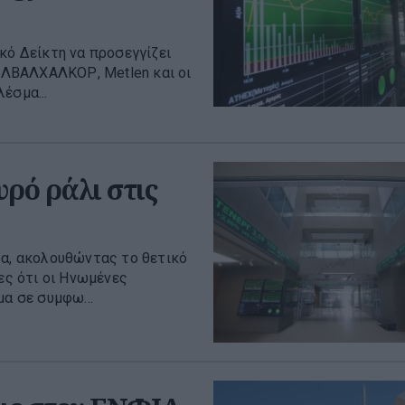
κό Δείκτη να προσεγγίζει
 ΕΛΒΑΛΧΑΛΚΟΡ, Metlen και οι
έσμα...
ρό ράλι στις
ρα, ακολουθώντας το θετικό
ες ότι οι Ηνωμένες
μα σε συμφω...