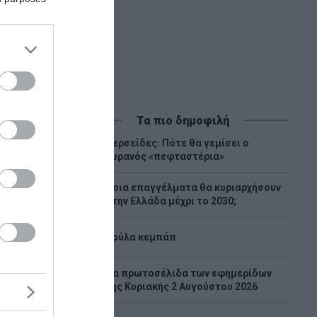
Τα πιο δημοφιλή
Περσείδες: Πότε θα γεμίσει ο
1
ουρανός «πεφταστέρια»
Ποια επαγγέλματα θα κυριαρχήσουν
2
στην Ελλάδα μέχρι το 2030;
3
Λούλα κεμπάπ
Tα πρωτοσέλιδα των εφημερίδων
4
της Κυριακής 2 Αυγούστου 2026
ίζουμε