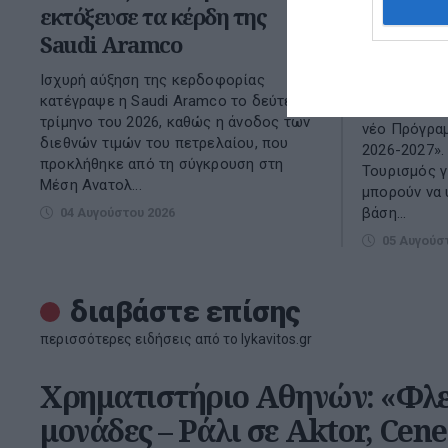
εκτόξευσε τα κέρδη της
Ξεκίνησα
Saudi Aramco
βάση το
ημερομη
Ισχυρή αύξηση της κερδοφορίας
κατέγραψε η Saudi Aramco το δεύτερο
Ξεκίνησαν ο
τρίμηνο του 2026, καθώς η άνοδος των
νέο Πρόγραμ
διεθνών τιμών του πετρελαίου, που
2026-2027». 
προκλήθηκε από τη σύγκρουση στη
Τουρισμός γ
Μέση Ανατολ...
μπορούν να 
βάση...
04 Αυγούστου 2026
05 Αυγούσ
διαβάστε επίσης
περισσότερες ειδήσεις από το lykavitos.gr
Χρηματιστήριο Αθηνών: «Φλερ
μονάδες – Ράλι σε Aktor, Cene