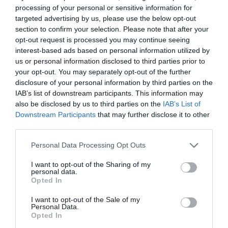
processing of your personal or sensitive information for
targeted advertising by us, please use the below opt-out
section to confirm your selection. Please note that after your
opt-out request is processed you may continue seeing
interest-based ads based on personal information utilized by
us or personal information disclosed to third parties prior to
Θεοδωρικάκος: «Στηρίζουμε με πράξεις την
your opt-out. You may separately opt-out of the further
έρευνα και την καινοτομία»
disclosure of your personal information by third parties on the
IAB’s list of downstream participants. This information may
«Στο ΕΠΑ του υπουργείου Ανάπτυξης η χρηματοδότηση
also be disclosed by us to third parties on the
IAB’s List of
του ΕΛΙΔΕΚ», τόνισε ο υπουργός Ανάπτυξης.
Downstream Participants
that may further disclose it to other
05 Αυγούστου 2026
third parties.
Please note that this website/app uses one or more Google
Personal Data Processing Opt Outs
services and may gather and store information including but
not limited to your visit or usage behaviour. You may click to
I want to opt-out of the Sharing of my
personal data.
grant or deny consent to Google and its third-party tags to
Opted In
use your data for below specified purposes in below Google
consent section.
I want to opt-out of the Sale of my
Personal Data.
Opted In