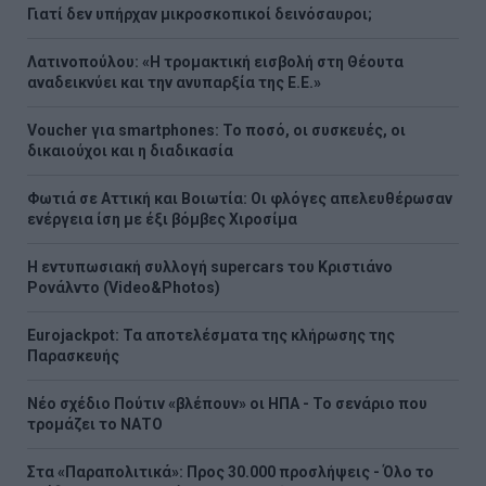
Γιατί δεν υπήρχαν μικροσκοπικοί δεινόσαυροι;
Λατινοπούλου: «Η τρομακτική εισβολή στη Θέουτα
αναδεικνύει και την ανυπαρξία της Ε.Ε.»
Voucher για smartphones: Το ποσό, οι συσκευές, οι
δικαιούχοι και η διαδικασία
Φωτιά σε Αττική και Βοιωτία: Οι φλόγες απελευθέρωσαν
ενέργεια ίση με έξι βόμβες Χιροσίμα
H εντυπωσιακή συλλογή supercars του Κριστιάνο
Ρονάλντο (Video&Photos)
Eurojackpot: Τα αποτελέσματα της κλήρωσης της
Παρασκευής
Νέο σχέδιο Πούτιν «βλέπουν» οι ΗΠΑ - Το σενάριο που
τρομάζει το ΝΑΤΟ
Στα «Παραπολιτικά»: Προς 30.000 προσλήψεις - Όλο το