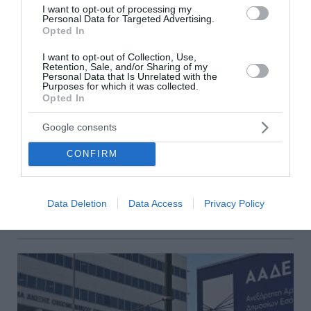
I want to opt-out of processing my
Personal Data for Targeted Advertising.
Opted In
I want to opt-out of Collection, Use,
Retention, Sale, and/or Sharing of my
Personal Data that Is Unrelated with the
Purposes for which it was collected.
Ενίσχυση 12,5 εκατ. ευρώ στις Περιφέρειες για
Opted In
μέτρα βιοασφάλειας
Google consents
Την ενίσχυση των 13 Περιφερειών της χώρας με
CONFIRM
επιπλέον 12,5 εκατομμύρια ευρώ για μέτρα
βιοασφάλειας προανήγγειλε με έμμεσο τρόπο ο
υφυπουργός Αγροτικής Ανάπτυξης και Τροφίμων,
Θανάσ...
Data Deletion
Data Access
Privacy Policy
07 Αυγούστου 2026