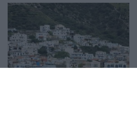
Άνοιξε η πλατφόρμα
myBusinessSupport για τον
πρώτο κύκλο του ειδικού
σχήματος στήριξης των
επιχειρήσεων της Σαμοθράκης