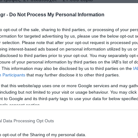
ρώ
gr -
Do Not Process My Personal Information
to opt-out of the sale, sharing to third parties, or processing of your per
formation for targeted advertising by us, please use the below opt-out s
r selection. Please note that after your opt-out request is processed y
– 1.807.023 ευρώ
eing interest-based ads based on personal information utilized by us or
disclosed to third parties prior to your opt-out. You may separately opt-
 Αλβανίας: 14.031 δικαιούχοι -3.332.429 ευρώ
losure of your personal information by third parties on the IAB’s list of
. This information may also be disclosed by us to third parties on the
IA
Participants
that may further disclose it to other third parties.
ολική υλοποίηση της δράσης «Νταντάδες της γειτονιάς»
 that this website/app uses one or more Google services and may gath
λλογικές συμβάσεις
including but not limited to your visit or usage behaviour. You may click 
δημοσιονομικούς στόχους - Ανάπτυξη 2% το 2026
 to Google and its third-party tags to use your data for below specifi
ogle consent section.
l Data Processing Opt Outs
ο Lykavitos.gr στο Google News
ώτοι όλες τις ειδήσεις
o opt-out of the Sharing of my personal data.