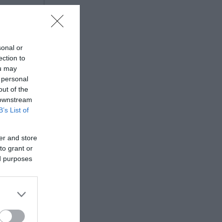
sonal or
ection to
ou may
 personal
out of the
 downstream
B’s List of
er and store
to grant or
ed purposes