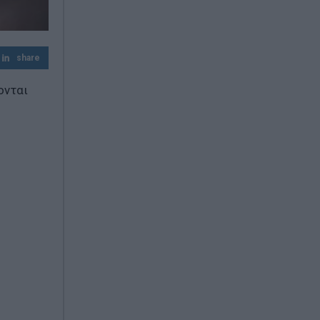
share
ονται
ο