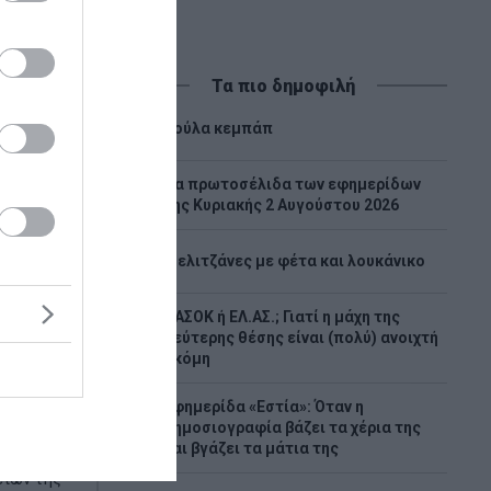
Τα πιο δημοφιλή
1
Λούλα κεμπάπ
Tα πρωτοσέλιδα των εφημερίδων
2
της Κυριακής 2 Αυγούστου 2026
3
Μελιτζάνες με φέτα και λουκάνικο
ΠΑΣΟΚ ή ΕΛ.ΑΣ.; Γιατί η μάχη της
4
δεύτερης θέσης είναι (πολύ) ανοιχτή
ακόμη
υρώ
μέτρα
Εφημερίδα «Εστία»: Όταν η
5
δημοσιογραφία βάζει τα χέρια της
και βγάζει τα μάτια της
ειών της