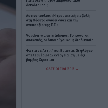
Γιατί δεν υπήρχαν μικροσκοπικοί
δεινόσαυροι;
Λατινοπούλου: «Η τρομακτική εισβολή
στη Θέουτα αναδεικνύει και την
ανυπαρξία της Ε.Ε.»
Voucher για smartphones: Το ποσό, οι
συσκευές, οι δικαιούχοι και η διαδικασία
Φωτιά σε Αττική και Βοιωτία: Οι φλόγες
απελευθέρωσαν ενέργεια ίση με έξι
βόμβες Χιροσίμα
ΟΛΕΣ ΟΙ ΕΙΔΗΣΕΙΣ →
H εντυπωσιακή συλλογή supercars του
Κριστιάνο Ρονάλντο (Video&Photos)
Eurojackpot: Τα αποτελέσματα της
κλήρωσης της Παρασκευής