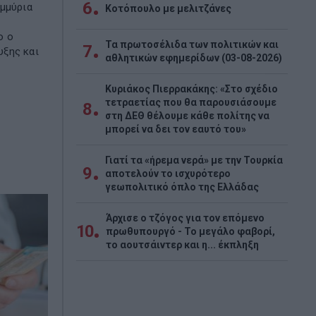
6
ομμύρια
Κοτόπουλο με μελιτζάνες
ο ο
Τα πρωτοσέλιδα των πολιτικών και
7
ξης και
αθλητικών εφημερίδων (03-08-2026)
Κυριάκος Πιερρακάκης: «Στο σχέδιο
τετραετίας που θα παρουσιάσουμε
8
στη ΔΕΘ θέλουμε κάθε πολίτης να
μπορεί να δει τον εαυτό του»
Γιατί τα «ήρεμα νερά» με την Τουρκία
9
αποτελούν το ισχυρότερο
γεωπολιτικό όπλο της Ελλάδας
Άρχισε ο τζόγος για τον επόμενο
10
πρωθυπουργό - Το μεγάλο φαβορί,
το αουτσάιντερ και η... έκπληξη