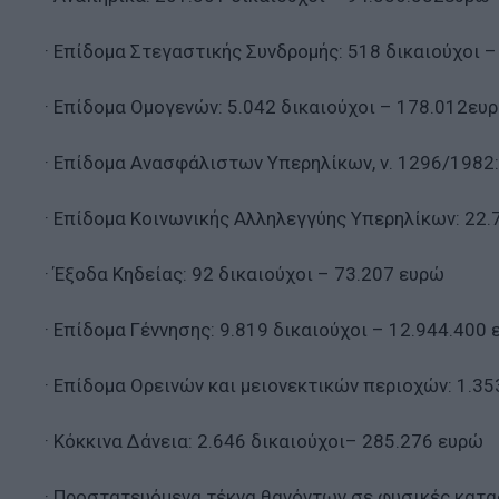
· Επίδομα Στεγαστικής Συνδρομής: 518 δικαιούχοι 
· Επίδομα Ομογενών: 5.042 δικαιούχοι – 178.012ευ
· Επίδομα Ανασφάλιστων Υπερηλίκων, ν. 1296/1982:
· Επίδομα Κοινωνικής Αλληλεγγύης Υπερηλίκων: 22.
· Έξοδα Κηδείας: 92 δικαιούχοι – 73.207 ευρώ
· Επίδομα Γέννησης: 9.819 δικαιούχοι – 12.944.400
· Επίδομα Ορεινών και μειονεκτικών περιοχών: 1.35
· Κόκκινα Δάνεια: 2.646 δικαιούχοι– 285.276 ευρώ
· Προστατευόμενα τέκνα θανόντων σε φυσικές κατα