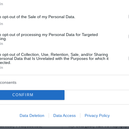
In
o opt-out of the Sale of my Personal Data.
In
to opt-out of processing my Personal Data for Targeted
ing.
In
o opt-out of Collection, Use, Retention, Sale, and/or Sharing
ersonal Data that Is Unrelated with the Purposes for which it
lected.
In
consents
CONFIRM
0 ευρώ από τον
Ενίσχυση 12,5 εκατ. ε
Ποιοι είναι οι
στις Περιφέρειες για 
οι
βιοασφάλειας
Data Deletion
Data Access
Privacy Policy
ασκευή 7 Αυγούστου,
Την ενίσχυση των 13 Περιφερ