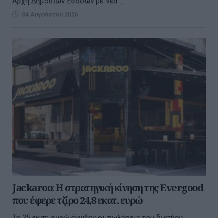
Αρχή Δημοσίων Εσόδων με νέα ...
04 Αυγούστου 2026
Jackaroo: Η στρατηγική κίνηση της Evergood
που έφερε τζίρο 24,8 εκατ. ευρώ
Τα 25 εκατ. ευρώ άγγιξαν οι πωλήσεις του δικτύου