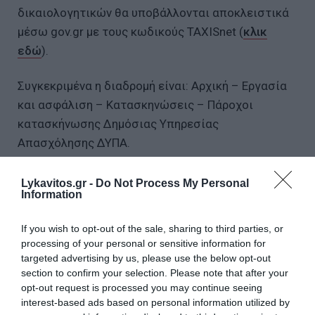
δικαιολογητικών θα υποβάλλονται αποκλειστικά
μέσω gov.gr με τους κωδικούς TAXISnet (
κλικ
εδώ
).
Συγκεκριμένα η διαδρομή είναι: Αρχική – Εργασία
και ασφάλιση – Κατασκηνώσεις – Πάροχοι
κατασκήνωσης Δημόσιας Υπηρεσίας
Απασχόλησης ΔΥΠΑ.
Στουρνάρας: Η ανεξαρτησία της ΤτΕ επιτρέπει
Lykavitos.gr -
Do Not Process My Personal
να υπηρετούμε την ανάπτυξη και την
Information
χρηματοπιστωτική σταθερότητα
If you wish to opt-out of the sale, sharing to third parties, or
Στο στόχαστρο της Εφορίας 55.000 οφειλέτες -
processing of your personal or sensitive information for
Πώς θα ειδοποιηθούν
targeted advertising by us, please use the below opt-out
Πάνω από 213 εκατ. ευρώ η στήριξη στους
section to confirm your selection. Please note that after your
κτηνοτρόφους που επλήγησαν από ζωονόσους
opt-out request is processed you may continue seeing
interest-based ads based on personal information utilized by