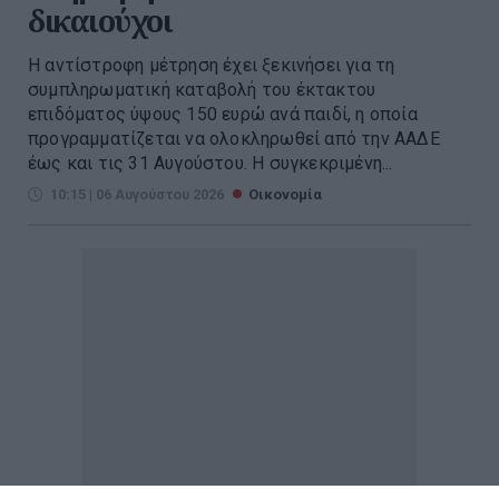
δικαιούχοι
Η αντίστροφη μέτρηση έχει ξεκινήσει για τη
συμπληρωματική καταβολή του έκτακτου
επιδόματος ύψους 150 ευρώ ανά παιδί, η οποία
προγραμματίζεται να ολοκληρωθεί από την ΑΑΔΕ
έως και τις 31 Αυγούστου. Η συγκεκριμένη...
10:15 | 06 Αυγούστου 2026
Οικονομία