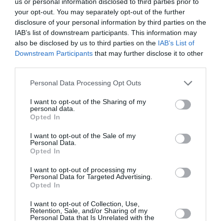
us or personal information disclosed to third parties prior to
your opt-out. You may separately opt-out of the further
Ακολουθήστε το Lykavitos.gr
disclosure of your personal information by third parties on the
στο Google News
IAB’s list of downstream participants. This information may
και μάθετε πρώτοι όλες τις
also be disclosed by us to third parties on the
IAB’s List of
ειδήσεις
Downstream Participants
that may further disclose it to other
third parties.
Please note that this website/app uses one or more Google
Personal Data Processing Opt Outs
services and may gather and store information including but
not limited to your visit or usage behaviour. You may click to
I want to opt-out of the Sharing of my
Ροή ειδήσεων
personal data.
grant or deny consent to Google and its third-party tags to
Opted In
Καντερές: Προειδοποίηση για πλημμύρες μετά τις
use your data for below specified purposes in below Google
φωτιές – Ζητά άμεση λειτουργία του ραντάρ της Αίγινας
consent section.
I want to opt-out of the Sale of my
Personal Data.
Opted In
Κοτόπουλο με μελιτζάνες
I want to opt-out of processing my
Ταϊλάνδη: Μαθητής άνοιξε πυρ σε σχολείο – Νεκρός
Personal Data for Targeted Advertising.
εκπαιδευτικός και τέσσερις τραυματίες
Opted In
I want to opt-out of Collection, Use,
Έως 1.000 ευρώ από τον ΟΠΕΚΑ – Ποιοι είναι οι δικαιούχοι
Retention, Sale, and/or Sharing of my
Personal Data that Is Unrelated with the