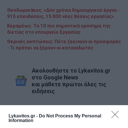
Θεοδωρικάκος: «Δύο χρόνια δημιουργικού έργου -
915 επενδύσεις, 15.000 νέες θέσεις εργασίας»
Κεραμέως: Τα 10 πιο σημαντικά ορόσημα της
διετίας στο υπουργείο Εργασίας
Θερινές εκπτώσεις: Πότε ξεκινούν οι προσφορές
- Τι πρέπει να ξέρουν οι καταναλωτές
Ακολουθήστε το Lykavitos.gr
στο Google News
και μάθετε πρώτοι όλες τις
ειδήσεις
Lykavitos.gr -
Do Not Process My Personal
Information
Ροή ειδήσεων