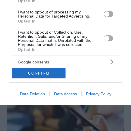
Opted In
Θρίλερ στον Λυκαβηττό: Σε 57χρονη γυναίκα που είχε
I want to opt-out of processing my
εξαφανιστεί από την Κυψέλη ανήκει η σορός
Personal Data for Targeted Advertising.
Opted In
Οι φωτιές, οι ανεμογεννήτριες και η προχειρότητα
I want to opt-out of Collection, Use,
Retention, Sale, and/or Sharing of my
Personal Data that Is Unrelated with the
ΟΛΕΣ ΟΙ ΕΙΔΗΣΕΙΣ →
Purposes for which it was collected.
Opted In
διαβάστε ακόμη
Google consents
CONFIRM
Data Deletion
Data Access
Privacy Policy