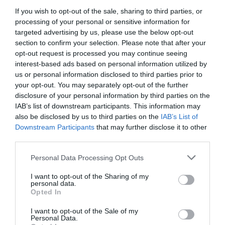
Καστοριά: Νεκρή μεγάλη αρκούδα, πιθανόν από
If you wish to opt-out of the sale, sharing to third parties, or
πυροβολισμό
processing of your personal or sensitive information for
targeted advertising by us, please use the below opt-out
Bloomberg: Η Τουρκία περιορίζει τη διέλευση πλοίων
section to confirm your selection. Please note that after your
προς τη Μαύρη Θάλασσα
opt-out request is processed you may continue seeing
interest-based ads based on personal information utilized by
Σκέρτσος για ΠΑΣΟΚ: Κανένα ουσιαστικό επιχείρημα για
us or personal information disclosed to third parties prior to
την έκθεση του ΟΟΣΑ
your opt-out. You may separately opt-out of the further
disclosure of your personal information by third parties on the
Φωτιά σε χαμηλή βλάστηση στην Ευκαρπία Κιλκίς
IAB’s list of downstream participants. This information may
also be disclosed by us to third parties on the
IAB’s List of
Τι αποκαλύπτει η «Daily Mail» για τη δολοφονία της
Downstream Participants
that may further disclose it to other
38χρονης Βρετανίδας στην Κυψέλη
third parties.
Χωρίς τις αισθήσεις του ανασύρθηκε 43χρονος στη
Please note that this website/app uses one or more Google
Personal Data Processing Opt Outs
Μετώπη στον Σαρωνικό
services and may gather and store information including but
not limited to your visit or usage behaviour. You may click to
I want to opt-out of the Sharing of my
personal data.
Παγκόσμιο Πρωτάθλημα Κωπηλασίας: Αργυρό μετάλλιο
grant or deny consent to Google and its third-party tags to
Opted In
για Χιώτη και Αλεξίου
use your data for below specified purposes in below Google
consent section.
I want to opt-out of the Sale of my
Πένθος για τον Μέσι - Πέθανε ο πατέρας του Χόρχε
Personal Data.