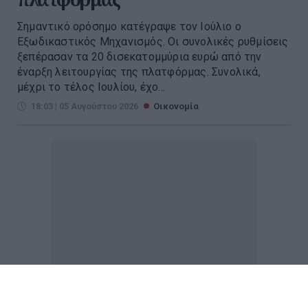
Σημαντικό ορόσημο κατέγραψε τον Ιούλιο ο
Εξωδικαστικός Μηχανισμός. Οι συνολικές ρυθμίσεις
ξεπέρασαν τα 20 δισεκατομμύρια ευρώ από την
έναρξη λειτουργίας της πλατφόρμας. Συνολικά,
μέχρι το τέλος Ιουλίου, έχο...
18:03 | 05 Αυγούστου 2026
Οικονομία