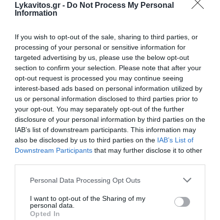
Lykavitos.gr -
Do Not Process My Personal
Information
If you wish to opt-out of the sale, sharing to third parties, or
processing of your personal or sensitive information for
targeted advertising by us, please use the below opt-out
section to confirm your selection. Please note that after your
Ρεκόρ επιβατικής κίνησης στο Ελ. Βενιζέλος –
opt-out request is processed you may continue seeing
Αύξηση 4,7% τον Ιούλιο
interest-based ads based on personal information utilized by
us or personal information disclosed to third parties prior to
Ισχυρή αύξηση κατέγραψε η επιβατική κίνηση στον
your opt-out. You may separately opt-out of the further
Διεθνή Αερολιμένα Αθηνών τον Ιούλιο του 2026, καθώς ο
disclosure of your personal information by third parties on the
αριθμός των επιβατών ανήλθε σε 3,93 εκατομμύρια,
IAB’s list of downstream participants. This information may
σημειώνοντας άνοδο 4,7% σε σύ...
also be disclosed by us to third parties on the
IAB’s List of
Downstream Participants
that may further disclose it to other
05 Αυγούστου 2026
third parties.
Please note that this website/app uses one or more Google
Personal Data Processing Opt Outs
services and may gather and store information including but
not limited to your visit or usage behaviour. You may click to
I want to opt-out of the Sharing of my
personal data.
grant or deny consent to Google and its third-party tags to
Opted In
use your data for below specified purposes in below Google