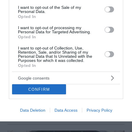
consent section.
I want to opt-out of the Sale of my
Personal Data.
Opted In
I want to opt-out of processing my
Personal Data for Targeted Advertising.
Opted In
I want to opt-out of Collection, Use,
Retention, Sale, and/or Sharing of my
Personal Data that Is Unrelated with the
Purposes for which it was collected.
Χρηματοδότηση 204,6 εκατ. ευρώ από το
Opted In
Εθνικό Πρόγραμμα Ανάπτυξης για την
ανάπλαση της ΔΕΘ
Google consents
Με απόφαση του υπουργού Εθνικής Οικονομίας και
CONFIRM
Οικονομικών Κυριάκου Πιερρακάκη και του αναπληρωτή
υπουργού Νίκου Παπαθανάση, το έργο «Ανάπλαση της
έκτασης της ΔΕΘ-HELEXPO στη Θεσσα...
Data Deletion
Data Access
Privacy Policy
06 Αυγούστου 2026