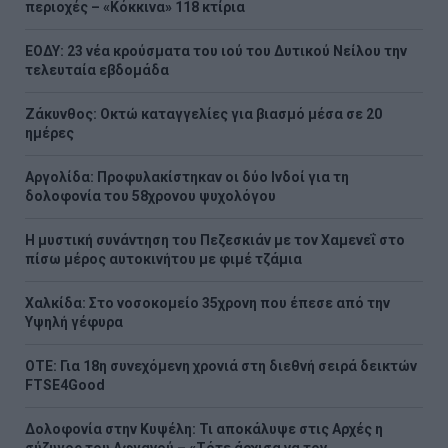
περιοχές – «Κόκκινα» 118 κτίρια
ΕΟΔΥ: 23 νέα κρούσματα του ιού του Δυτικού Νείλου την
τελευταία εβδομάδα
Ζάκυνθος: Οκτώ καταγγελίες για βιασμό μέσα σε 20
ημέρες
Αργολίδα: Προφυλακίστηκαν οι δύο Ινδοί για τη
δολοφονία του 58χρονου ψυχολόγου
Η μυστική συνάντηση του Πεζεσκιάν με τον Χαμενεΐ στο
πίσω μέρος αυτοκινήτου με φιμέ τζάμια
Χαλκίδα: Στο νοσοκομείο 35χρονη που έπεσε από την
Υψηλή γέφυρα
ΟΤΕ: Για 18η συνεχόμενη χρονιά στη διεθνή σειρά δεικτών
FTSE4Good
Δολοφονία στην Κυψέλη: Τι αποκάλυψε στις Αρχές η
σύζυγος του Αφγανού – «Τότε άρχισα να τον