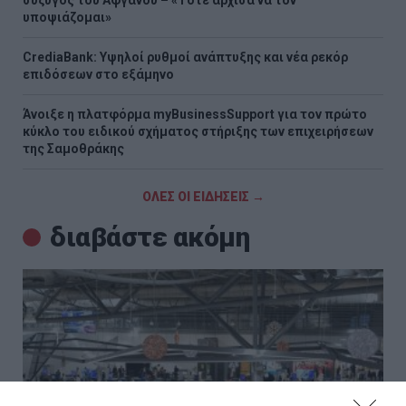
υποψιάζομαι»
CrediaBank: Υψηλοί ρυθμοί ανάπτυξης και νέα ρεκόρ
επιδόσεων στο εξάμηνο
Άνοιξε η πλατφόρμα myBusinessSupport για τον πρώτο
κύκλο του ειδικού σχήματος στήριξης των επιχειρήσεων
της Σαμοθράκης
ΟΛΕΣ ΟΙ ΕΙΔΗΣΕΙΣ →
διαβάστε ακόμη