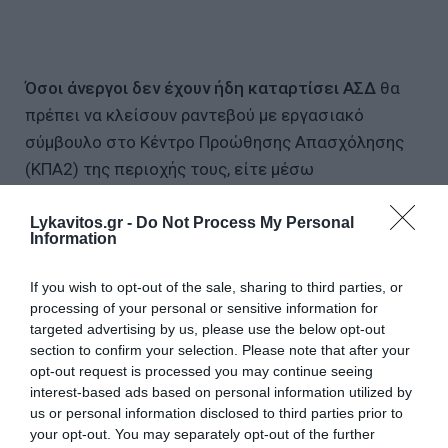
Όσοι άνεργοι δεν έχουν ήδη καταρτίσει ΑΣΔ
θα
πρέπει να κλείσουν ραντεβού με εργασιακό
σύμβουλο στο Κέντρο Προώθησης Απασχόλησης
(ΚΠΑ2) της περιοχής τους, είτε μέσω
τηλεδιάσκεψης (MyDYPAlive), είτε δια ζώσης.
Lykavitos.gr -
Do Not Process My Personal
Information
Εξαήμερη εργασία: Σε ποιους κλάδους θα
εφαρμοσθεί από τον Ιούλιο – Πού απαγορεύεται
If you wish to opt-out of the sale, sharing to third parties, or
Το 30ετές ομόλογο, η νέα πρόωρη αποπληρωμή
processing of your personal or sensitive information for
δανείων και η ψήφος εμπιστοσύνης του Skope
targeted advertising by us, please use the below opt-out
section to confirm your selection. Please note that after your
Τέλη κυκλοφορίας: Έρχονται μειώσεις στα
opt-out request is processed you may continue seeing
πρόστιμα - Από το Μάϊο η πληρωμή με τον μήνα
interest-based ads based on personal information utilized by
us or personal information disclosed to third parties prior to
your opt-out. You may separately opt-out of the further