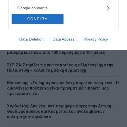
Ελληνικές εξαγωγές: Ανθεκτικότητα παρά τις πιέσεις –
Google consents
Γιαούρτι, ακτινίδιο και φράουλα οι μεγάλοι
πρωταγωνιστές
CONFIRM
Θερμοκρασία-ρεκόρ στο Χονγκ Κονγκ: Τι έδειξε το
θερμόμετρο
Data Deletion
Data Access
Privacy Policy
Σε συναγερμό η χώρα για τις φωτιές: Ισχυροί άνεμοι έως 9
μποφόρ και πάνω από 400 πυρκαγιές σε 10 ημέρες
ΣΥΡΙΖΑ: Στηρίζει τις κινητοποιήσεις αλληλεγγύης στην
Παλαιστίνη – Καλεί σε μαζική συμμετοχή
Μαρινάκης: «Το δημογραφικό δεν μπορεί να περιμένει - Η
οικογένεια πρέπει να είναι πραγματικά η πρώτη μας
προτεραιότητα»
Χαρδαλιάς: Δύο νέοι Αντιπεριφερειάρχες στην Αττική –
Θεοδωρόπουλος και Κοσμόπουλος αναλαμβάνουν
κρίσιμα χαρτοφυλάκια