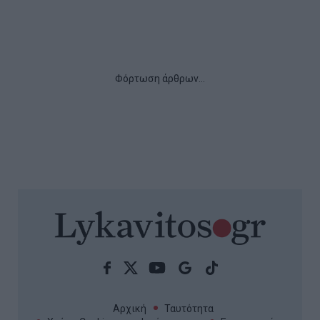
e-ΕΦΚΑ – ΔΥΠΑ: Πληρωμές 56,7
εκατ. ευρώ έως τις 14 Αυγούστου
– Ποιοι πάνε «ταμείο»
Πληρωμές 56,756 εκατ. ευρώ σε 58.370 δικαιούχους
από e-ΕΦΚΑ και ΔΥΠΑ από 10 έως 14 Αυγούστου.
Ποιοι λαμβάνουν επιδόματα ανεργίας, μητρότητας,