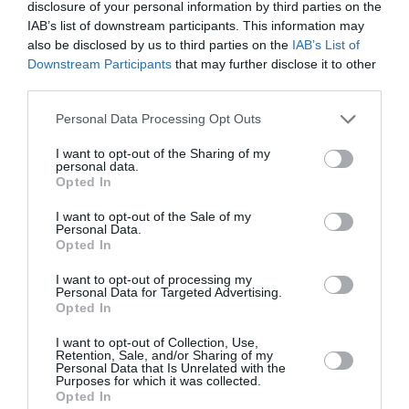
Ακολουθήστε το Lykavitos.gr
disclosure of your personal information by third parties on the
IAB’s list of downstream participants. This information may
στο Google News
also be disclosed by us to third parties on the
IAB’s List of
και μάθετε πρώτοι όλες τις
Downstream Participants
that may further disclose it to other
ειδήσεις
third parties.
Please note that this website/app uses one or more Google
Personal Data Processing Opt Outs
services and may gather and store information including but
not limited to your visit or usage behaviour. You may click to
I want to opt-out of the Sharing of my
personal data.
Ροή ειδήσεων
grant or deny consent to Google and its third-party tags to
Opted In
use your data for below specified purposes in below Google
Μοτζταμπά Χαμενεΐ: Στη δημοσιότητα το πρώτο βίντεο
consent section.
που δείχνει ζωντανό τον Ανώτατο Ηγέτη του Ιράν
I want to opt-out of the Sale of my
Personal Data.
Opted In
August Holiday Exodus Peaks as More Than 129,000
Passengers Leave Attica Ports
I want to opt-out of processing my
Personal Data for Targeted Advertising.
Opted In
Ισπανία: Έλεγχοι σε ταξιδιώτες από την Ιταλία μετά τη
διαφωνία για το μεταναστευτικό
I want to opt-out of Collection, Use,
Retention, Sale, and/or Sharing of my
Personal Data that Is Unrelated with the
Σφοδρή επίθεση ΠΑΣΟΚ στην «Εστία»: «Δεν θα
Purposes for which it was collected.
παραδώσουμε την πολιτική μας αυτονομία»
Opted In