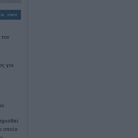
δεκαετίας η αποψίλωση – Μείωση 37%
share
 τον
ος για
ού.
τηρισθεί
ο οποίο
ύν