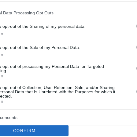
ο Lykavitos.gr στο Google News
l Data Processing Opt Outs
ώτοι όλες τις ειδήσεις
o opt-out of the Sharing of my personal data.
In
o opt-out of the Sale of my Personal Data.
In
to opt-out of processing my Personal Data for Targeted
ing.
In
o opt-out of Collection, Use, Retention, Sale, and/or Sharing
ersonal Data that Is Unrelated with the Purposes for which it
lected.
In
consents
 12,5 εκατ. ευρώ
Προσοχή στις μεταφο
CONFIRM