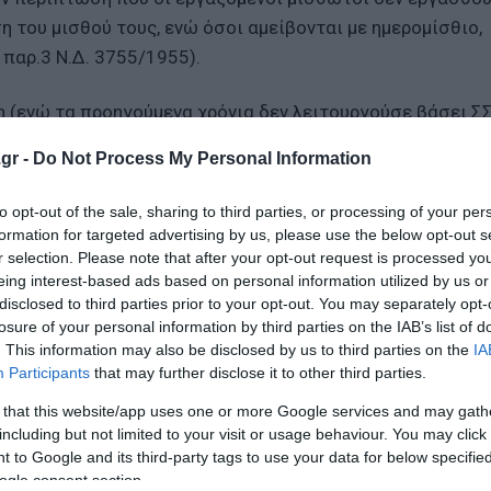
 του μισθού τους, ενώ όσοι αμείβονται με ημερομίσθιο,
 παρ.3 Ν.Δ. 3755/1955).
η (ενώ τα προηγούμενα χρόνια δεν λειτουργούσε βάσει ΣΣ
ε οι εργαζόμενοι δικαιούνται για την εργασία τους, προσ
gr -
Do Not Process My Personal Information
σθιο οι αμειβόμενοι με ημερομίσθιο, με την προσαύξηση 
to opt-out of the sale, sharing to third parties, or processing of your per
formation for targeted advertising by us, please use the below opt-out s
δικοποιήσεις συλλογικών ρυθμίσεων μπορούν να αναζητηθ
r selection. Please note that after your opt-out request is processed y
eing interest-based ads based on personal information utilized by us or
www.omed.gr/el/syllogikes-rythmiseis ».
disclosed to third parties prior to your opt-out. You may separately opt-
losure of your personal information by third parties on the IAB’s list of
 τις 27 Φεβρουαρίου
. This information may also be disclosed by us to third parties on the
IA
Participants
that may further disclose it to other third parties.
 Ξεπέρασαν τα 23,6 δισ. αυξημένες κατά 9,4%
 that this website/app uses one or more Google services and may gath
α, «ύποπτες» επιστροφές και 20.000 επαγγελματίες μ
including but not limited to your visit or usage behaviour. You may click 
 to Google and its third-party tags to use your data for below specifi
ogle consent section.