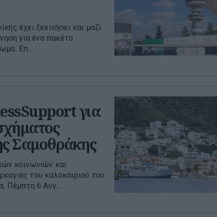
κης έχει ξεκινήσει και μαζί
ρνηση για ένα πακέτο
μα. Επ...
essSupport για
 σχήματος
της Σαμοθράκης
κών κοινωνιών και
ρκαγιές του καλοκαιριού του
, Πέμπτη 6 Αυγ...