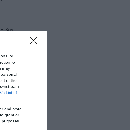
Ε, Καν.
αύξηση
75% των
sonal or
ection to
ούν στη
ou may
 personal
out of the
 downstream
B’s List of
er and store
ε χαμηλά
to grant or
ed purposes