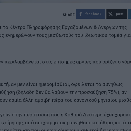
facebook
post
αι το Κέντρο Πληροφόρησης Εργαζομένων & Ανέργων της
ους ενημερώνουν τους μισθωτούς του ιδιωτικού τομέα για
ν περιλαμβάνεται στις επίσημες αργίες που ορίζει ο νόμ
τή, αν μεν είναι ημερομίσθιοι, οφείλεται το συνήθως
ύξηση (δηλαδή δεν θα λάβουν την προσαύξηση 75%), αν
βουν καμία άλλη αμοιβή πέρα του κανονικού μηνιαίου μισθ
ργούν στην περίπτωση που η Καθαρά Δευτέρα έχει χαρακ
ιχείρησης, από επιχειρησιακή συνήθεια και έθιμο, κατά τ
την περίπτωση που οι εργαζόμενοι μισθωτοί δεν εργασθο