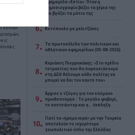
ΔΕ τις
Εφημερίδα «Εστία»: Όταν η
5
δημοσιογραφία βάζει τα χέρια της
και βγάζει τα μάτια της
ίσκονται
6
ύ κοινών
Κοτόπουλο με μελιτζάνες
αριασμών,
σεις
Τα πρωτοσέλιδα των πολιτικών και
7
 άτυπες
αθλητικών εφημερίδων (03-08-2026)
Κυριάκος Πιερρακάκης: «Στο σχέδιο
τετραετίας που θα παρουσιάσουμε
8
στη ΔΕΘ θέλουμε κάθε πολίτης να
μπορεί να δει τον εαυτό του»
Άρχισε ο τζόγος για τον επόμενο
9
πρωθυπουργό - Το μεγάλο φαβορί,
το αουτσάιντερ και η... έκπληξη
Γιατί τα «ήρεμα νερά» με την Τουρκία
10
αποτελούν το ισχυρότερο
γεωπολιτικό όπλο της Ελλάδας