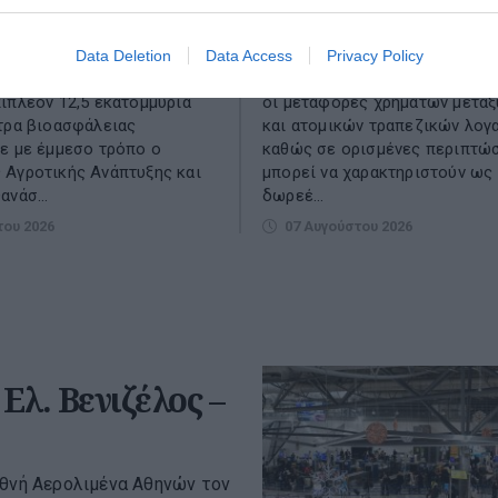
ιφέρειες για μέτρα
χρημάτων: Πότε η ΑΑ
λειας
χαρακτηρίζει δωρεές
Data Deletion
Data Access
Privacy Policy
η των 13 Περιφερειών της
Στο μικροσκόπιο της ΑΑΔΕ βρ
ιπλέον 12,5 εκατομμύρια
οι μεταφορές χρημάτων μεταξ
τρα βιοασφάλειας
και ατομικών τραπεζικών λογ
ε με έμμεσο τρόπο ο
καθώς σε ορισμένες περιπτώ
 Αγροτικής Ανάπτυξης και
μπορεί να χαρακτηριστούν ως
ανάσ...
δωρεέ...
του 2026
07 Αυγούστου 2026
Ελ. Βενιζέλος –
εθνή Αερολιμένα Αθηνών τον