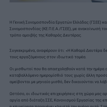
H Γενική Συνομοσπονδία Εργατών Ελλάδας (ΓΣΕΕ) κ
Συνομοσπονδίας (ΚΕ.Π.Ε.Α./ΓΣΕΕ), με ανακοίνωσή τ
τρόπο αμοιβής της Καθαράς Δευτέρας.
Συγκεκριμένα, αναφέρουν ότι: «Η Καθαρά Δευτέρα δε
τους εργαζόμενους στον ιδιωτικό τομέα.
Οι μισθωτοί που θα απασχοληθούν κατά την ημέρα αυ
καταβαλλόμενο ημερομίσθιό τους χωρίς άλλη προσα
αμείβονται με μηνιαίο μισθό, δεν δικαιούνται να λά
Ωστόσο, οι ιδιωτικές επιχειρήσεις στη χώρα μας α
αργία από διάταξη ΣΣΕ, Κανονισμού Εργασίας της επ
η επιχείρηση παραμένει κλειστή την ημέρα αυτή. Σ