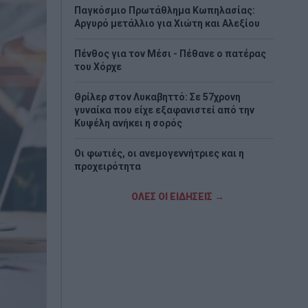
Παγκόσμιο Πρωτάθλημα Κωπηλασίας:
Αργυρό μετάλλιο για Χιώτη και Αλεξίου
Πένθος για τον Μέσι - Πέθανε ο πατέρας
του Χόρχε
Θρίλερ στον Λυκαβηττό: Σε 57χρονη
γυναίκα που είχε εξαφανιστεί από την
Κυψέλη ανήκει η σορός
Οι φωτιές, οι ανεμογεννήτριες και η
προχειρότητα
Δυτική Αττική: Αντιδιαβρωτικά έργα πριν
ΟΛΕΣ ΟΙ ΕΙΔΗΣΕΙΣ →
τις φθινοπωρινές βροχές – Η επόμενη
ημέρα μετά τη μεγάλη φωτιά
Άνδρος: Το καταπράσινο διαμάντι των
Κυκλάδων που μαγεύει κάθε επισκέπτη
Αμαζόνιος: Στο χαμηλότερο επίπεδο