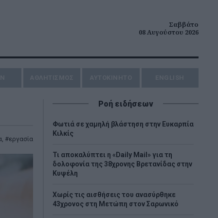
Σαββάτο
08 Αυγούστου 2026
ΗΝ
ΑΘΛΗΤΙΣΜΟΣ
AYTOKINHTO
ENGLISH
Ροή ειδήσεων
Φωτιά σε χαμηλή βλάστηση στην Ευκαρπία
Κιλκίς
α
,
εργασία
Τι αποκαλύπτει η «Daily Mail» για τη
δολοφονία της 38χρονης Βρετανίδας στην
Κυψέλη
Χωρίς τις αισθήσεις του ανασύρθηκε
43χρονος στη Μετώπη στον Σαρωνικό