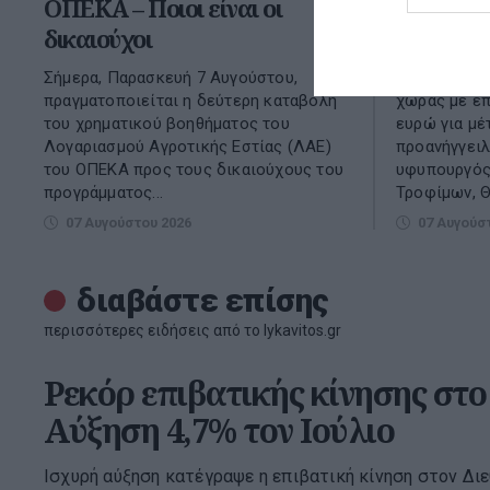
ΟΠΕΚΑ – Ποιοι είναι οι
στις Περ
δικαιούχοι
βιοασφά
Σήμερα, Παρασκευή 7 Αυγούστου,
Την ενίσχυσ
πραγματοποιείται η δεύτερη καταβολή
χώρας με επ
του χρηματικού βοηθήματος του
ευρώ για μέ
Λογαριασμού Αγροτικής Εστίας (ΛΑΕ)
προανήγγειλ
του ΟΠΕΚΑ προς τους δικαιούχους του
υφυπουργός
προγράμματος...
Τροφίμων, Θ
07 Αυγούστου 2026
07 Αυγούσ
διαβάστε επίσης
περισσότερες ειδήσεις από το lykavitos.gr
Ρεκόρ επιβατικής κίνησης στο 
Αύξηση 4,7% τον Ιούλιο
Ισχυρή αύξηση κατέγραψε η επιβατική κίνηση στον Δι