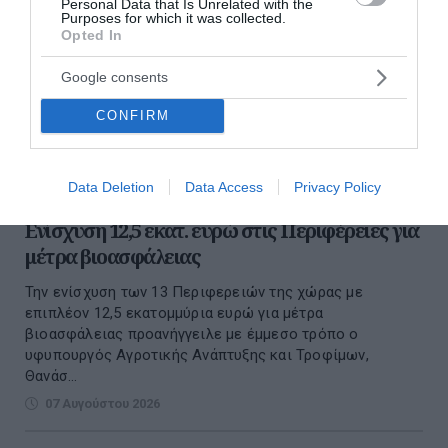
Personal Data that Is Unrelated with the
Purposes for which it was collected.
Opted In
Google consents
CONFIRM
Data Deletion
Data Access
Privacy Policy
Ενίσχυση 12,5 εκατ. ευρώ στις Περιφέρειες για
μέτρα βιοασφάλειας
Την ενίσχυση των 13 Περιφερειών της χώρας με
επιπλέον 12,5 εκατομμύρια ευρώ για μέτρα
βιοασφάλειας προανήγγειλε με έμμεσο τρόπο ο
υφυπουργός Αγροτικής Ανάπτυξης και Τροφίμων,
Θανάσ...
07 Αυγούστου 2026