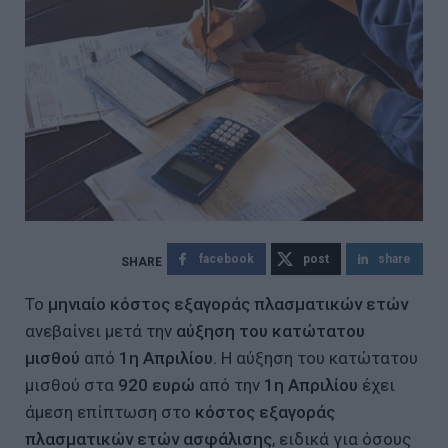
facebook
post
share
Το
μηνιαίο κόστος εξαγοράς πλασματικών ετών
ανεβαίνει μετά την
αύξηση του κατώτατου
μισθού
από
1η Απριλίου.
Η αύξηση του κατώτατου
μισθού στα
920 ευρώ
από την
1η Απριλίου
έχει
άμεση επίπτωση στο
κόστος εξαγοράς
πλασματικών ετών ασφάλισης
, ειδικά για όσους