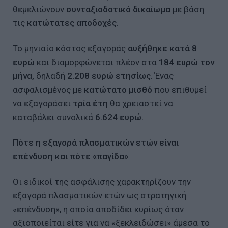
θεμελιώνουν
συνταξιοδοτικό δικαίωμα
με βάση
τις
κατώτατες αποδοχές.
Το μηνιαίο κόστος εξαγοράς
αυξήθηκε κατά 8
ευρώ
και διαμορφώνεται πλέον στα
184 ευρώ τον
μήνα,
δηλαδή
2.208 ευρώ ετησίως
. Ένας
ασφαλισμένος με
κατώτατο μισθό
που επιθυμεί
να εξαγοράσει
τρία έτη
θα χρειαστεί να
καταβάλει συνολικά
6.624 ευρώ.
Πότε η εξαγορά πλασματικών ετών είναι
επένδυση και πότε «παγίδα»
Οι ειδικοί της ασφάλισης χαρακτηρίζουν την
εξαγορά πλασματικών ετών ως στρατηγική
«επένδυση», η οποία αποδίδει κυρίως όταν
αξιοποιείται είτε για να «ξεκλειδώσει» άμεσα το