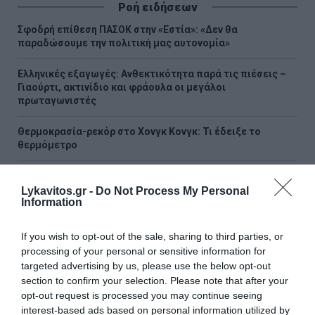
Ροή ειδήσεων
Σφοδρή επίθεση ΠΑΣΟΚ στην «Εστία»: «Δεν θα
παραδώσουμε την πολιτική μας αυτονομία»
Ελληνικές εξαγωγές: Ανθεκτικότητα παρά τις πιέσεις –
Γιαούρτι, ακτινίδιο και φράουλα οι μεγάλοι
πρωταγωνιστές
Θερμοκρασία-ρεκόρ στο Χονγκ Κονγκ: Τι έδειξε το
θερμόμετρο
Σε συναγερμό η χώρα για τις φωτιές: Ισχυροί άνεμοι έως 9
μποφόρ και πάνω από 400 πυρκαγιές σε 10 ημέρες
Lykavitos.gr -
Do Not Process My Personal
Information
ΣΥΡΙΖΑ: Στηρίζει τις κινητοποιήσεις αλληλεγγύης στην
Παλαιστίνη – Καλεί σε μαζική συμμετοχή
If you wish to opt-out of the sale, sharing to third parties, or
processing of your personal or sensitive information for
Μαρινάκης: «Το δημογραφικό δεν μπορεί να περιμένει - Η
targeted advertising by us, please use the below opt-out
οικογένεια πρέπει να είναι πραγματικά η πρώτη μας
section to confirm your selection. Please note that after your
προτεραιότητα»
opt-out request is processed you may continue seeing
interest-based ads based on personal information utilized by