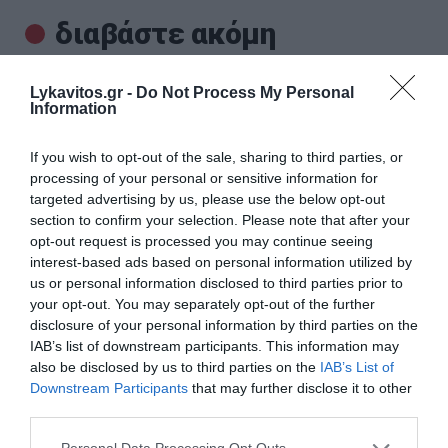
διαβάστε ακόμη
Lykavitos.gr -
Do Not Process My Personal
Information
If you wish to opt-out of the sale, sharing to third parties, or
processing of your personal or sensitive information for
targeted advertising by us, please use the below opt-out
section to confirm your selection. Please note that after your
opt-out request is processed you may continue seeing
interest-based ads based on personal information utilized by
us or personal information disclosed to third parties prior to
your opt-out. You may separately opt-out of the further
disclosure of your personal information by third parties on the
IAB’s list of downstream participants. This information may
also be disclosed by us to third parties on the
IAB’s List of
«Τουρισμός για Όλους»: Ξεκίνησαν οι αιτήσεις
Downstream Participants
that may further disclose it to other
με βάση τον ΑΦΜ – Οι ημερομηνίες
third parties.
Ξεκίνησαν οι αιτήσεις συμμετοχής στο νέο Πρόγραμμα
Please note that this website/app uses one or more Google