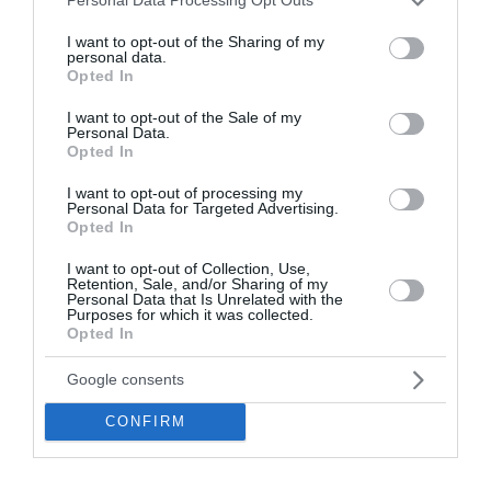
Personal Data Processing Opt Outs
«Τουρισμός για Όλους 2026-2027». Οι αιτήσεις για το
services and may gather and store information including but
Τουρισμός για Όλους Οι αιτήσεις μπορούν να
not limited to your visit or usage behaviour. You may click to
I want to opt-out of the Sharing of my
personal data.
υποβληθούν σταδιακά, με βάση...
grant or deny consent to Google and its third-party tags to
Opted In
use your data for below specified purposes in below Google
05 Αυγούστου 2026
consent section.
I want to opt-out of the Sale of my
Personal Data.
Opted In
I want to opt-out of processing my
Personal Data for Targeted Advertising.
Opted In
I want to opt-out of Collection, Use,
Retention, Sale, and/or Sharing of my
Personal Data that Is Unrelated with the
Purposes for which it was collected.
Opted In
Google consents
CONFIRM
Jackaroo: Η στρατηγική κίνηση της Evergood