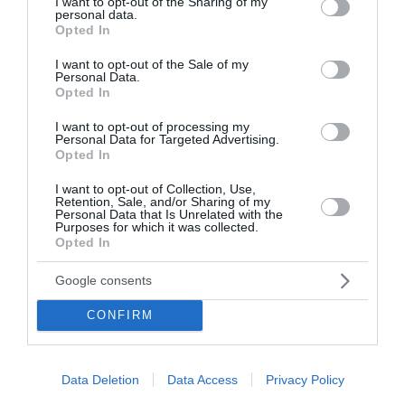
not limited to your visit or usage behaviour. You may click to
I want to opt-out of the Sharing of my
Μαζική επίθεση με drones: Η Ρωσία ανακοινώνει 605
personal data.
grant or deny consent to Google and its third-party tags to
καταρρίψεις
Opted In
use your data for below specified purposes in below Google
consent section.
I want to opt-out of the Sale of my
Επίδομα 150 ευρώ ανά παιδί: Πότε θα γίνει η επόμενη
Personal Data.
πληρωμή και ποιοι είναι οι δικαιούχοι
Opted In
Red Code: Σε κατάσταση κινητοποίησης Αττική, Βοιωτία
I want to opt-out of processing my
Personal Data for Targeted Advertising.
και Εύβοια λόγω υψηλού κινδύνου πυρκαγιάς
Opted In
Γαλλική «ασπίδα» για το καλώδιο Ελλάδας – Κύπρου: Πώς
I want to opt-out of Collection, Use,
επιχειρείται η επανεκκίνηση του έργου
Retention, Sale, and/or Sharing of my
Personal Data that Is Unrelated with the
Purposes for which it was collected.
Κατσαφάδος: «1.000 ευρώ ανά τετραγωνικό θα δώσουμε
Opted In
για να ξαναχτιστούν τα σπίτια»
Google consents
ΕΟΔΥ: Στα 65 τα κρούσματα του ιού του Δυτικού Νείλου –
Έξι θάνατοι στην Ελλάδα
CONFIRM
Αυγερινός: «Η δημοκρατία ανήκει στα μέλη ενός
κινήματος και όχι στις προσωπικές φιλοδοξίες»
Data Deletion
Data Access
Privacy Policy