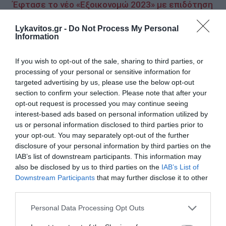
Έφτασε το νέο «Εξοικονομώ 2023» με επιδότηση
έως και 75% -Αύριο η «πρεμιέρα» των αιτήσεων
Lykavitos.gr -
Do Not Process My Personal
Ιταλία: Συναγερμός από επιστήμονες για το
Information
ηφαίστειο «Φλεγραία Πεδία» -Μπορεί να εκραγεί
μετά από πέντε αιώνες
If you wish to opt-out of the sale, sharing to third parties, or
processing of your personal or sensitive information for
targeted advertising by us, please use the below opt-out
section to confirm your selection. Please note that after your
Ακολουθήστε το Lykavitos.gr
opt-out request is processed you may continue seeing
στο Google News
interest-based ads based on personal information utilized by
και μάθετε πρώτοι όλες τις
us or personal information disclosed to third parties prior to
ειδήσεις
your opt-out. You may separately opt-out of the further
disclosure of your personal information by third parties on the
IAB’s list of downstream participants. This information may
also be disclosed by us to third parties on the
IAB’s List of
Downstream Participants
that may further disclose it to other
Ροή ειδήσεων
third parties.
METLEN: Iστορικά υψηλές επιδόσεις στο 'A εξάμηνο 2026
Please note that this website/app uses one or more Google
Personal Data Processing Opt Outs
- Kαθαρά κέρδη 313 εκατ. ευρώ
services and may gather and store information including but