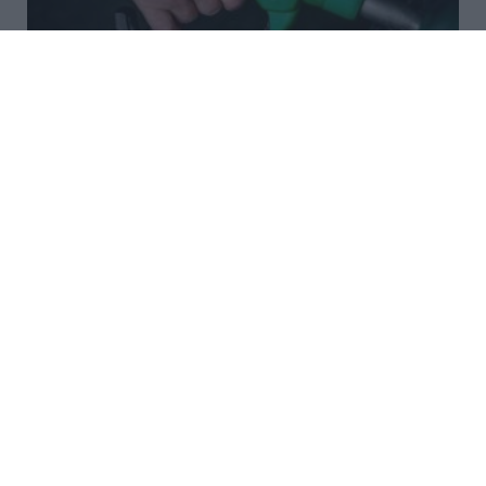
Μικρή άνοδος για το πετρέλαιο
εν μέσω αβεβαιότητας για τις
συνομιλίες ΗΠΑ–Ιράν
Μικρή άνοδο κατέγραψαν οι τιμές του πετρελαίου
στις διεθνείς αγορές τις πρώτες πρωινές ώρες της
Τρίτης, μετά τη σημαντική πτώση της προηγούμενης
συνεδρίασης, η οποία συνδέθηκε με τις προσδοκίες
για έναρξη διαπρ...
09:02 | 04 Αυγούστου 2026
Οικονομία