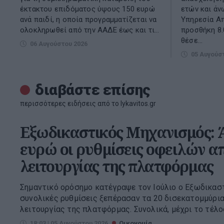
έκτακτου επιδόματος ύψους 150 ευρώ
ετών και άν
ανά παιδί, η οποία προγραμματίζεται να
Υπηρεσία Απ
ολοκληρωθεί από την ΑΑΔΕ έως και τι...
προσθήκη 8
θέσε...
06 Αυγούστου 2026
05 Αυγούσ
διαβάστε επίσης
περισσότερες ειδήσεις από το lykavitos.gr
Εξωδικαστικός Μηχανισμός: Ά
ευρώ οι ρυθμίσεις οφειλών α
λειτουργίας της πλατφόρμας
Σημαντικό ορόσημο κατέγραψε τον Ιούλιο ο Εξωδικασ
συνολικές ρυθμίσεις ξεπέρασαν τα 20 δισεκατομμύρια
λειτουργίας της πλατφόρμας. Συνολικά, μέχρι το τέλος 
18:03 | 05 Αυγούστου 2026
Οικονομία