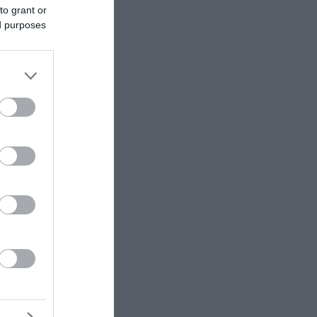
to grant or
στο
ed purposes
ι