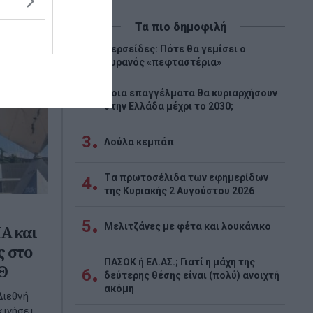
Τα πιο δημοφιλή
Περσείδες: Πότε θα γεμίσει ο
1
ουρανός «πεφταστέρια»
Ποια επαγγέλματα θα κυριαρχήσουν
2
στην Ελλάδα μέχρι το 2030;
3
Λούλα κεμπάπ
Tα πρωτοσέλιδα των εφημερίδων
4
της Κυριακής 2 Αυγούστου 2026
5
Μελιτζάνες με φέτα και λουκάνικο
Α και
ς στο
ΠΑΣΟΚ ή ΕΛ.ΑΣ.; Γιατί η μάχη της
Θ
6
δεύτερης θέσης είναι (πολύ) ανοιχτή
ακόμη
Διεθνή
κινήσει