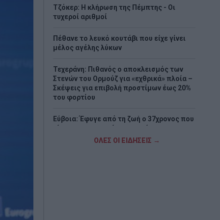
Τζόκερ: Η κλήρωση της Πέμπτης - Οι
τυχεροί αριθμοί
Πέθανε το λευκό κουτάβι που είχε γίνει
μέλος αγέλης λύκων
Τεχεράνη: Πιθανός ο αποκλεισμός των
Στενών του Ορμούζ για «εχθρικά» πλοία –
Σκέψεις για επιβολή προστίμων έως 20%
του φορτίου
Εύβοια: Έφυγε από τη ζωή ο 37χρονος που
είχε τραυματιστεί σε τροχαίο με
αγριογούρουνο
ΟΛΕΣ ΟΙ ΕΙΔΗΣΕΙΣ →
Καρχαρίες τίγρεις: Τα ασυνήθιστα
αντικείμενα που βρέθηκαν στα στομάχια
τους
Έπεσε η στάθμη του Δούναβη και φάνηκαν
τα θεμέλια αρχαίας γέφυρας του
Μεγάλου Κωνσταντίνου (Photos)