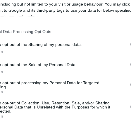
including but not limited to your visit or usage behaviour. You may click 
μενη χρήση των stablecoins, εξετάζοντας τον ρόλο τους 
 to Google and its third-party tags to use your data for below specifi
 προκλήσεις που ανακύπτουν για τη χρηματοπιστωτική
ogle consent section.
l Data Processing Opt Outs
ς θα έχει σειρά επαφών με Ευρωπαίους αξιωματούχους κα
o opt-out of the Sharing of my personal data.
In
50 ευρώ για κάθε παιδί
o opt-out of the Sale of my Personal Data.
ρροφήσει το 100% των πόρων
In
– Τι σχεδιάζει η κυβέρνηση
to opt-out of processing my Personal Data for Targeted
ing.
In
o opt-out of Collection, Use, Retention, Sale, and/or Sharing
ο Lykavitos.gr στο Google News
ersonal Data that Is Unrelated with the Purposes for which it
ώτοι όλες τις ειδήσεις
lected.
In