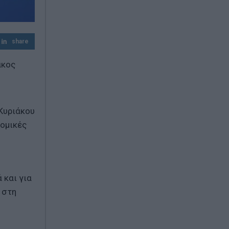
Χαλκιδική: Νεκρός 69χρονος λουόμενος
στην παραλία της Σίβηρης
share
άκος
 Κυριάκου
νομικές
 και για
 στη