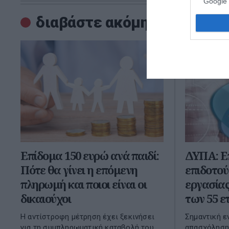
Google 
διαβάστε ακόμη
Επίδομα 150 ευρώ ανά παιδί:
ΔΥΠΑ: Επ
Πότε θα γίνει η επόμενη
επιδοτού
πληρωμή και ποιοι είναι οι
εργασίας
δικαιούχοι
των 55 ε
Η αντίστροφη μέτρηση έχει ξεκινήσει
Σημαντική ε
για τη συμπληρωματική καταβολή του
απασχόλησης