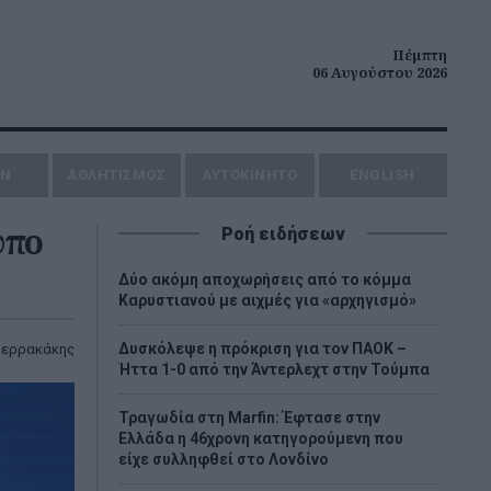
Πέμπτη
06 Αυγούστου 2026
ΗΝ
ΑΘΛΗΤΙΣΜΟΣ
AYTOKINHTO
ENGLISH
υπο
Ροή ειδήσεων
Δύο ακόμη αποχωρήσεις από το κόμμα
Καρυστιανού με αιχμές για «αρχηγισμό»
Δυσκόλεψε η πρόκριση για τον ΠΑΟΚ –
ιερρακάκης
Ήττα 1-0 από την Άντερλεχτ στην Τούμπα
Τραγωδία στη Marfin: Έφτασε στην
Ελλάδα η 46χρονη κατηγορούμενη που
είχε συλληφθεί στο Λονδίνο