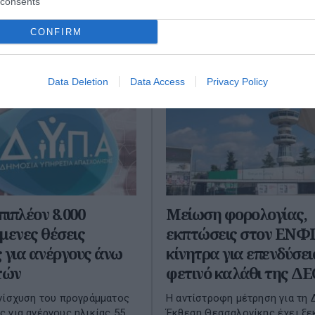
consents
CONFIRM
Data Deletion
Data Access
Privacy Policy
ιπλέον 8.000
Μείωση φορολογίας,
μενες θέσεις
εκπτώσεις στον ΕΝΦΙ
 για ανέργους άνω
κίνητρα για επενδύσει
τών
φετινό καλάθι της ΔΕ
νίσχυση του προγράμματος
Η αντίστροφη μέτρηση για τη 
 για ανέργους ηλικίας 55
Έκθεση Θεσσαλονίκης έχει ξε