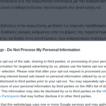
συγκυρία για την ευρωπαϊκή οικονομία, με την ενεργειακ
τική σταθερότητα και την ενίσχυση της ανάπτυξης να
εξελίξεις στην ευρωζώνη, με βάση τις εαρινές προβλέψει
ς διεθνείς αγορές ενέργειας υπό το βάρος της παρατεταμ
εται να δοθεί στις επιπτώσεις των ενεργειακών πιέσεω
gr -
Do Not Process My Personal Information
α την πρόοδο του ψηφιακού ευρώ, στο πλαίσιο των ευρω
to opt-out of the sale, sharing to third parties, or processing of your per
ιστωτικού συστήματος και την ενίσχυση της στρατηγικ
formation for targeted advertising by us, please use the below opt-out s
r selection. Please note that after your opt-out request is processed y
eing interest-based ads based on personal information utilized by us or
ομικών και οι διοικητές των Κεντρικών Τραπεζών θα συζ
disclosed to third parties prior to your opt-out. You may separately opt-
losure of your personal information by third parties on the IAB’s list of
ίσεων για την ενίσχυση της ανταγωνιστικότητας της ΕΕ,
. This information may also be disclosed by us to third parties on the
IA
European Stability Mechanism (ESM), και του καθηγητή Αν
Participants
that may further disclose it to other third parties.
 that this website/app uses one or more Google services and may gath