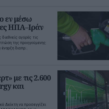
ο εν μέσω
λίες ΗΠΑ–Ιράν
 διεθνείς αγορές τις
 πτώση της προηγούμενης
έναρξη διαπρ...
τ» με τις 2.600
rgy και
κό Δείκτη να προσεγγίζει