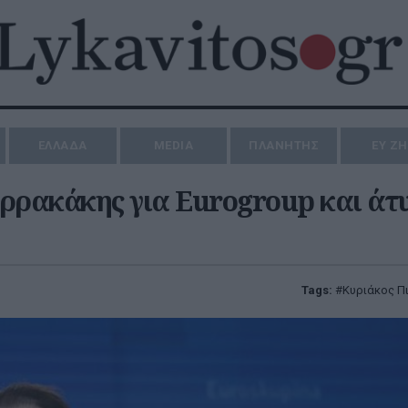
ΕΛΛΑΔΑ
MEDIA
ΠΛΑΝΗΤΗΣ
ΕΥ Ζ
ερρακάκης για Eurogroup και άτ
Tags:
Κυριάκος Π