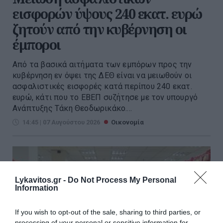
εισφορών ύψους 240 εκατ. ευρώ
ζητούν από την κυβέρνηση οι
έμποροι
Από τα βασικά αιτήματα των εμπόρων προς την
κυβέρνηση εν όψει της ΔΕΘ είναι να μειωθούν οι
ασφαλιστικές εισφορές κατά περίπου 240 εκατ.
ευρώ, κάτι που το ΕΒΕΠ συζήτησε με τον υπουργό
Ανάπτυξης Τάκη Θεοδωρικάκο....
14:45 | 07 Αυγούστου 2026
Οικονομία
Lykavitos.gr -
Do Not Process My Personal
Information
If you wish to opt-out of the sale, sharing to third parties, or
processing of your personal or sensitive information for