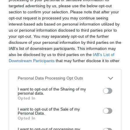
targeted advertising by us, please use the below opt-out
section to confirm your selection. Please note that after your
opt-out request is processed you may continue seeing
interest-based ads based on personal information utilized by
us or personal information disclosed to third parties prior to
your opt-out. You may separately opt-out of the further
disclosure of your personal information by third parties on the
Σούπερ μάρκετ: Πρώτη ετήσια
IAB’s list of downstream participants. This information may
μείωση τιμών μετά από επτά
also be disclosed by us to third parties on the
IAB’s List of
Downstream Participants
that may further disclose it to other
μήνες
third parties.
Μικρή αποκλιμάκωση των τιμών στα ράφια των
Please note that this website/app uses one or more Google
Personal Data Processing Opt Outs
μεγάλων αλυσίδων σούπερ μάρκετ καταγράφηκε τον
services and may gather and store information including but
Ιούλιο, με τον σχετικό δείκτη του Ινστιτούτου
not limited to your visit or usage behaviour. You may click to
I want to opt-out of the Sharing of my
personal data.
Έρευνας Λιανεμπορίου Καταναλωτικών Αγαθών
grant or deny consent to Google and its third-party tags to
Opted In
(ΙΕΛΚΑ) να υποχωρεί κατά 0,47% σ...
use your data for below specified purposes in below Google
consent section.
I want to opt-out of the Sale of my
18:31 | 04 Αυγούστου 2026
Οικονομία
Personal Data.
Opted In
I want to opt-out of processing my