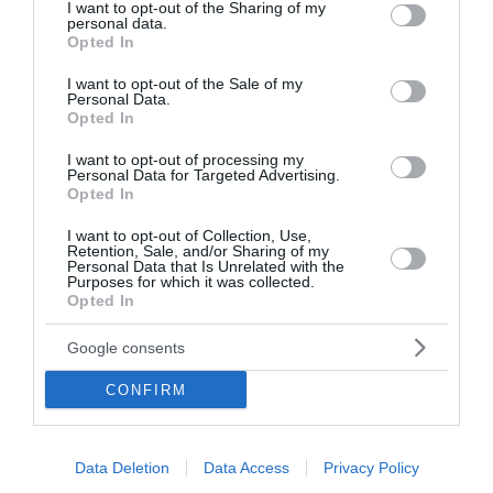
Ακολουθήστε το Lykavitos.gr
not limited to your visit or usage behaviour. You may click to
I want to opt-out of the Sharing of my
personal data.
στο Google News
grant or deny consent to Google and its third-party tags to
Opted In
και μάθετε πρώτοι όλες τις
use your data for below specified purposes in below Google
consent section.
ειδήσεις
I want to opt-out of the Sale of my
Personal Data.
Opted In
I want to opt-out of processing my
Personal Data for Targeted Advertising.
Opted In
Ροή ειδήσεων
Σαν σήμερα - 7 Αυγούστου
I want to opt-out of Collection, Use,
Retention, Sale, and/or Sharing of my
Personal Data that Is Unrelated with the
Purposes for which it was collected.
Η Χώρα Σκύρου
Opted In
Εορτολόγιο: Ποιοι γιορτάζουν σήμερα
Google consents
Πώς το πράσινο τσάι μπορεί να υποστηρίξει την υγεία
CONFIRM
του ήπατος
Υψηλή χοληστερίνη: Οι τροφές που πρέπει να
Data Deletion
Data Access
Privacy Policy
αποφεύγουμε