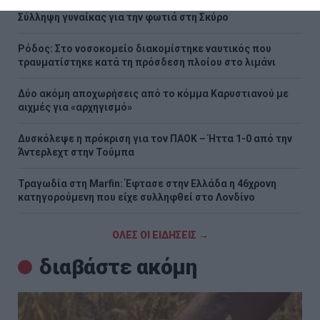
Σύλληψη γυναίκας για την φωτιά στη Σκύρο
Ρόδος: Στο νοσοκομείο διακομίστηκε ναυτικός που
τραυματίστηκε κατά τη πρόσδεση πλοίου στο λιμάνι
Δύο ακόμη αποχωρήσεις από το κόμμα Καρυστιανού με
αιχμές για «αρχηγισμό»
Δυσκόλεψε η πρόκριση για τον ΠΑΟΚ – Ήττα 1-0 από την
Άντερλεχτ στην Τούμπα
Τραγωδία στη Marfin: Έφτασε στην Ελλάδα η 46χρονη
κατηγορούμενη που είχε συλληφθεί στο Λονδίνο
ΟΛΕΣ ΟΙ ΕΙΔΗΣΕΙΣ →
διαβάστε ακόμη