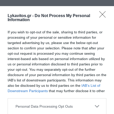
Όχι τυχαία, στην έκθεση επισημαίνεται ότι η
Lykavitos.gr -
Do Not Process My Personal
Ελλάδα διαθέτει έναν από τους πιο γερασμένους
Information
στόλους οχημάτων στην Ευρώπη, γεγονός που
επιβαρύνει τις εκπομπές και ενισχύει την ανάγκη
If you wish to opt-out of the sale, sharing to third parties, or
για παρεμβάσεις.
processing of your personal or sensitive information for
targeted advertising by us, please use the below opt-out
section to confirm your selection. Please note that after your
Πιερρακάκης: Η ρήτρα διαφυγής δημιουργεί
opt-out request is processed you may continue seeing
δημοσιονομικό χώρο για στρατηγικές επενδύσεις
interest-based ads based on personal information utilized by
στην Ευρώπη
us or personal information disclosed to third parties prior to
Ιστορικό ορόσημο: Η Κομισιόν αφαιρεί την
your opt-out. You may separately opt-out of the further
Ελλάδα από τη λίστα των χωρών με
disclosure of your personal information by third parties on the
IAB’s list of downstream participants. This information may
Μακροοικονομικές Ανισορροπίες
also be disclosed by us to third parties on the
IAB’s List of
«Νταντάδες της Γειτονιάς»: Άνοιξε η πλατφόρμα
Downstream Participants
that may further disclose it to other
αιτήσεων για τους γονείς
third parties.
Please note that this website/app uses one or more Google
Personal Data Processing Opt Outs
services and may gather and store information including but