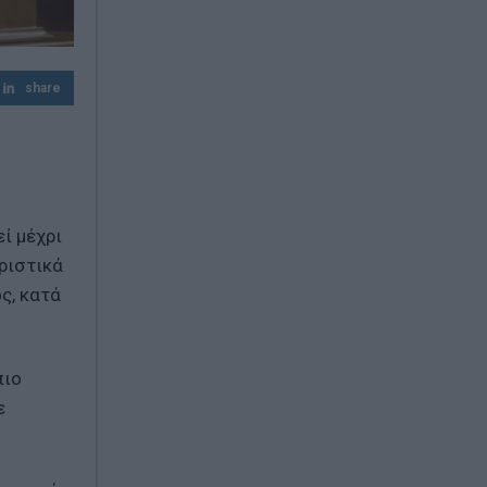
Η Μέση Ανατολή στο «κόκκινο»: Χούθι
επιτίθενται, το Ιράν σκληραίνει το
τελεσίγραφο και το Πεντάγωνο
share
προετοιμάζεται
Ελληνικές τράπεζες: Νέα εποχή με δάνεια,
κέρδη και προμήθειες – Τι δείχνουν τα
στοιχεία
ί μέχρι
ριστικά
ς, κατά
πιο
ε