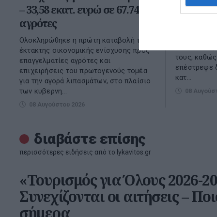
– 33,58 εκατ. ευρώ σε 67.746
4 παράγο
αγρότες
Ισχυρές προ
άνοδο της τ
Ολοκληρώθηκε η πρώτη καταβολή της
οι αναλυτές
έκτακτης οικονομικής ενίσχυσης προς
τους, καθώς
επαγγελματίες αγρότες και
επέστρεψε δ
επιχειρήσεις του πρωτογενούς τομέα
κατ...
για την αγορά λιπασμάτων, στο πλαίσιο
των κυβερνη...
08 Αυγούσ
08 Αυγούστου 2026
διαβάστε επίσης
περισσότερες ειδήσεις από το lykavitos.gr
«Τουρισμός για Όλους 2026-20
Συνεχίζονται οι αιτήσεις – Πο
σήμερα