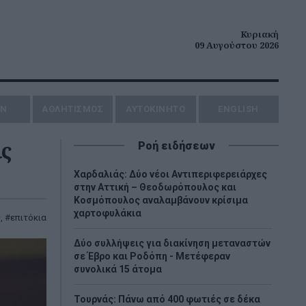
Κυριακή
09 Αυγούστου 2026
ΗΝ
ΑΘΛΗΤΙΣΜΟΣ
AYTOKINHTO
ENGLISH
ις
Ροή ειδήσεων
Χαρδαλιάς: Δύο νέοι Αντιπεριφερειάρχες
στην Αττική – Θεοδωρόπουλος και
Κοσμόπουλος αναλαμβάνουν κρίσιμα
χαρτοφυλάκια
ς
,
επιτόκια
Δύο συλλήψεις για διακίνηση μεταναστών
σε Έβρο και Ροδόπη - Μετέφεραν
συνολικά 15 άτομα
Τουρνάς: Πάνω από 400 φωτιές σε δέκα