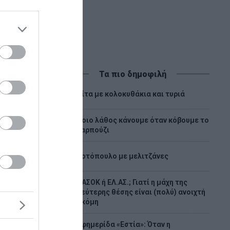
Τα πιο δημοφιλή
1
Πίτα με κολοκυθάκια και τυριά
Ποιο λάθος κάνουμε όταν κόβουμε το
2
καρπούζι
3
Κοτόπουλο με μελιτζάνες
ΠΑΣΟΚ ή ΕΛ.ΑΣ.; Γιατί η μάχη της
4
δεύτερης θέσης είναι (πολύ) ανοιχτή
ακόμη
Νέα
η και
Εφημερίδα «Εστία»: Όταν η