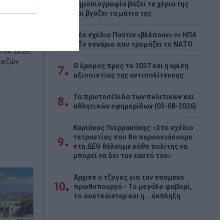
5
δημοσιογραφία βάζει τα χέρια της
ουν τα
και βγάζει τα μάτια της
Νέο σχέδιο Πούτιν «βλέπουν» οι ΗΠΑ
6
τωτική
- Το σενάριο που τρομάζει το ΝΑΤΟ
του 2026,
πεζών
Ο δρόμος προς το 2027 και η κρίση
7
αξιοπιστίας της αντιπολίτευσης
Τα πρωτοσέλιδα των πολιτικών και
8
αθλητικών εφημερίδων (03-08-2026)
Κυριάκος Πιερρακάκης: «Στο σχέδιο
τετραετίας που θα παρουσιάσουμε
9
στη ΔΕΘ θέλουμε κάθε πολίτης να
μπορεί να δει τον εαυτό του»
Άρχισε ο τζόγος για τον επόμενο
10
πρωθυπουργό - Το μεγάλο φαβορί,
το αουτσάιντερ και η... έκπληξη