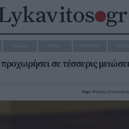
ΕΛΛΑΔΑ
MEDIA
ΠΛΑΝΗΤΗΣ
ΕΥ Ζ
 προχωρήσει σε τέσσερις μειώσε
Tags:
Γιάννης Στουρνάρα