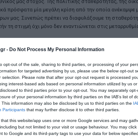
θνικός μας στόχος. Της πολιτικής σταθερότητας, της οικ
κά πρόσφατα μία μεγάλη κρίση από την οποία ανέκαμψε μ
ταίρων μας. Συνεπώς πρέπει να διαφυλάξουμε τη σταθερότ
ν τη στιγμή όχι μόνο δεν εναντιώνεται στις μεταρρυθμίσ
gr -
Do Not Process My Personal Information
ν κακή κατάσταση στην οποία βρισκόταν πριν από μερικά 
αια με προϋποθέσεις. Η διατήρηση, στο διηνεκές, πρωτογ
to opt-out of the sale, sharing to third parties, or processing of your per
θεση, όπως και η επίτευξη ταχύτερων ρυθμών οικονομικ
formation for targeted advertising by us, please use the below opt-out s
r selection. Please note that after your opt-out request is processed y
eing interest-based ads based on personal information utilized by us or
OS - Τα πρόστιμα
disclosed to third parties prior to your opt-out. You may separately opt-
losure of your personal information by third parties on the IAB’s list of
υπηρέτηση των φορολογούμενων
. This information may also be disclosed by us to third parties on the
IA
Participants
that may further disclose it to other third parties.
ώτατου μισθού σημαίνει τρεις μισθοί παραπάνω στην τ
 that this website/app uses one or more Google services and may gath
including but not limited to your visit or usage behaviour. You may click 
 to Google and its third-party tags to use your data for below specifi