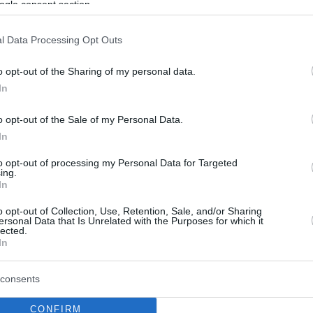
ogle consent section.
ο Lykavitos.gr στο Google News
ώτοι όλες τις ειδήσεις
l Data Processing Opt Outs
o opt-out of the Sharing of my personal data.
In
o opt-out of the Sale of my Personal Data.
In
to opt-out of processing my Personal Data for Targeted
ing.
In
o opt-out of Collection, Use, Retention, Sale, and/or Sharing
ersonal Data that Is Unrelated with the Purposes for which it
lected.
In
consents
Ράλι έως τα 5.000
Ελληνικές τράπεζες: 
προβλέπει η UBS - Οι
εποχή με δάνεια, κέρδ
CONFIRM