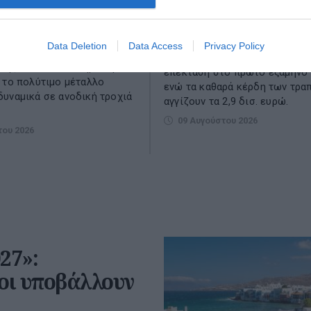
ντες της ανόδου
προμήθειες – Τι δείχν
στοιχεία
ϋποθέσεις για περαιτέρω
Data Deletion
Data Access
Privacy Policy
ιμής του χρυσού «βλέπουν»
Πάνω από 13 δισ. ευρώ η πισ
 της UBS σε νέο σημείωμα
επέκταση στο πρώτο εξάμηνο 
 το πολύτιμο μέταλλο
ενώ τα καθαρά κέρδη των τρα
υναμικά σε ανοδική τροχιά
αγγίζουν τα 2,9 δισ. ευρώ.
09 Αυγούστου 2026
του 2026
27»:
ιοι υποβάλλουν