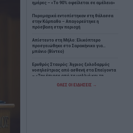
ημέρες – «Το 90% οφείλεται σε αμέλεια»
Πυρομαχικά εντοπίστηκαν στη θάλασσα
στην Κάρπαθο – Απαγορεύτηκε η
πρόσβαση στην περιοχή
Απίστευτο στη Μήλο: Ελικόπτερο
προσγειώθηκε στο Σαρακήνικο για…
μπάνιο (Βίντεο)
Ερυθρός Σταυρός: Άγριος ξυλοδαρμός
νοσηλεύτριας από ασθενή στα Επείγοντα
– «Την έπιασε από τα μαλλιά και τη
χτυπούσε»
ΟΛΕΣ ΟΙ ΕΙΔΗΣΕΙΣ →
Τουρισμός για Όλους 2026-2027: Ποιοι
κάνουν αίτηση σήμερα – Έως 600 ευρώ η
επιδότηση
Λουτράκι: 75χρονος βρέθηκε νεκρός δίπλα
σε κάδους – Είχε βγει να πετάξει τα
σκουπίδια