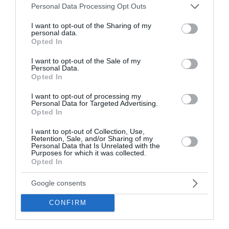
Please note that this website/app uses one or more Google
Πόρτο Γερμενό: Σε εξέλιξη οι εργασίες αποκατάστασης
Personal Data Processing Opt Outs
μετά την καταστροφική πυρκαγιά – Αυτοψίες για τις
services and may gather and store information including but
ζημιές
not limited to your visit or usage behaviour. You may click to
I want to opt-out of the Sharing of my
personal data.
grant or deny consent to Google and its third-party tags to
Opted In
Υπόθεση Marfin: Την Τρίτη η απολογία της 46χρονης –
use your data for below specified purposes in below Google
«Δεν υπάρχει ταυτοποίηση», υποστηρίζει ο συνήγορός
consent section.
I want to opt-out of the Sale of my
της
Personal Data.
Opted In
Χαρδαλιάς: «Καμία ανεμογεννήτρια σε καμένες και
I want to opt-out of processing my
αναδασωτέες περιοχές της Αττικής – Καμία ανοχή»
Personal Data for Targeted Advertising.
Opted In
ΗΠΑ: «Κοντά» σε συμφωνία για τα Στενά του Ορμούζ –
Πρόοδος στις συνομιλίες Ιράν και Ομάν
I want to opt-out of Collection, Use,
Retention, Sale, and/or Sharing of my
Personal Data that Is Unrelated with the
Purposes for which it was collected.
Επεκτείνεται η πρωτοβουλία για φθηνότερα βασικά
Opted In
αγαθά – Πάνω από 900 προϊόντα με μειώσεις τιμών στα
σούπερ μάρκετ
Google consents
Μποτσουάνα: Ιπποπόταμος καταδίωξε τουριστικό
CONFIRM
σκάφος – Το βίντεο που προκαλεί σοκ
Μεγάλη έξοδος των αδειούχων – Χιλιάδες ταξιδιώτες