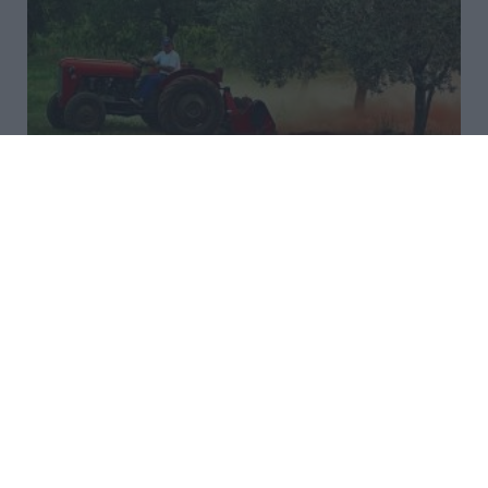
Ενίσχυση 12,5 εκατ. ευρώ στις
Περιφέρειες για μέτρα
βιοασφάλειας
Την ενίσχυση των 13 Περιφερειών της χώρας με
επιπλέον 12,5 εκατομμύρια ευρώ για μέτρα
βιοασφάλειας προανήγγειλε με έμμεσο τρόπο ο
υφυπουργός Αγροτικής Ανάπτυξης και Τροφίμων,
Θανάσης Καββαδάς, προκειμένου να εν...
17:33 | 07 Αυγούστου 2026
Οικονομία