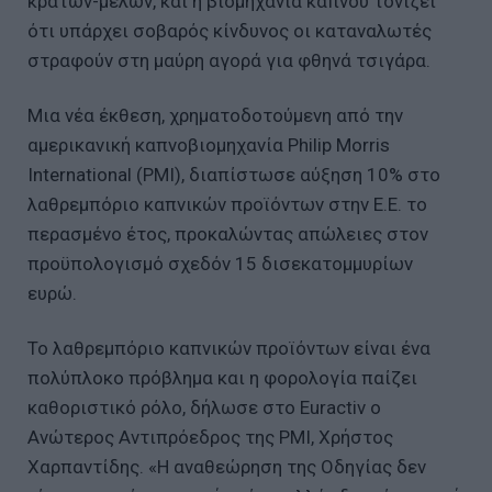
κρατών-μελών, και η βιομηχανία καπνού τονίζει
ότι υπάρχει σοβαρός κίνδυνος οι καταναλωτές
στραφούν στη μαύρη αγορά για φθηνά τσιγάρα.
Μια νέα έκθεση, χρηματοδοτούμενη από την
αμερικανική καπνοβιομηχανία Philip Morris
International (PMI), διαπίστωσε αύξηση 10% στο
λαθρεμπόριο καπνικών προϊόντων στην Ε.Ε. το
περασμένο έτος, προκαλώντας απώλειες στον
προϋπολογισμό σχεδόν 15 δισεκατομμυρίων
ευρώ.
Το λαθρεμπόριο καπνικών προϊόντων είναι ένα
πολύπλοκο πρόβλημα και η φορολογία παίζει
καθοριστικό ρόλο, δήλωσε στο Euractiv ο
Ανώτερος Αντιπρόεδρος της PMI, Χρήστος
Χαρπαντίδης. «Η αναθεώρηση της Οδηγίας δεν