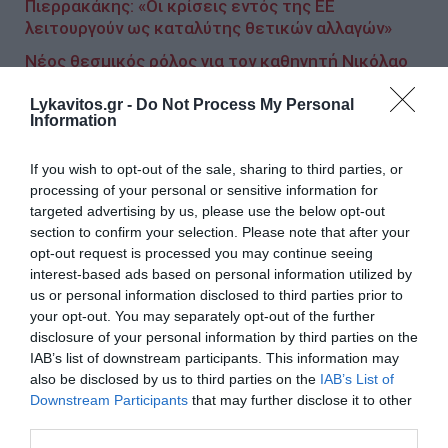
Πιερρακάκης: «Οι κρίσεις εντός της ΕΕ
λειτουργούν ως καταλύτης θετικών αλλαγών»
Νέος θεσμικός ρόλος για τον καθηγητή Νικόλαο
Γεωργικόπουλο στην Ελληνική Αναπτυξιακή
Τράπεζα
Lykavitos.gr -
Do Not Process My Personal
Information
If you wish to opt-out of the sale, sharing to third parties, or
Ακολουθήστε το Lykavitos.gr
processing of your personal or sensitive information for
στο Google News
targeted advertising by us, please use the below opt-out
και μάθετε πρώτοι όλες τις
section to confirm your selection. Please note that after your
opt-out request is processed you may continue seeing
ειδήσεις
interest-based ads based on personal information utilized by
us or personal information disclosed to third parties prior to
your opt-out. You may separately opt-out of the further
disclosure of your personal information by third parties on the
IAB’s list of downstream participants. This information may
Ροή ειδήσεων
also be disclosed by us to third parties on the
IAB’s List of
«Τουρισμός για Όλους 2026-2027»: Συνεχίζονται οι
Downstream Participants
that may further disclose it to other
αιτήσεις – Ποιοι υποβάλλουν σήμερα
third parties.