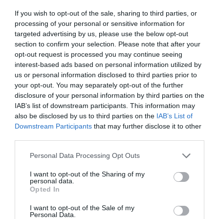
ανάλυση και λήψη αποφάσεων που θα είναι
δίκαιες και ισορροπημένες, λαμβάνοντας υπόψη
If you wish to opt-out of the sale, sharing to third parties, or
processing of your personal or sensitive information for
τις νομικές και οικονομικές πτυχές του θέματος. Η
targeted advertising by us, please use the below opt-out
απόφαση του Ανώτατου Δικαστηρίου αναμένεται
section to confirm your selection. Please note that after your
να είναι κρίσιμη για την επίλυση της κατάστασης.
opt-out request is processed you may continue seeing
interest-based ads based on personal information utilized by
us or personal information disclosed to third parties prior to
Appodixi: Άνω των 165.000 οι καταγγελίες για
your opt-out. You may separately opt-out of the further
παρατυπίες - Έως 3.000 ευρώ τα ποσά
disclosure of your personal information by third parties on the
επιβράβευσης
IAB’s list of downstream participants. This information may
Έρχεται διπλή αλλαγή στις εισφορές – Τι θα
also be disclosed by us to third parties on the
IAB’s List of
ισχύσει για τους μισθωτούς, τι εξετάζεται για
Downstream Participants
that may further disclose it to other
επαγγελματίες και αγρότες
third parties.
«Κοινωνικός Τουρισμός»: Μέχρι πότε μπορούν να
Please note that this website/app uses one or more Google
Personal Data Processing Opt Outs
κάνουν τις διακοπές του όσοι πήραν επιταγές το
services and may gather and store information including but
2023
not limited to your visit or usage behaviour. You may click to
I want to opt-out of the Sharing of my
personal data.
grant or deny consent to Google and its third-party tags to
Opted In
use your data for below specified purposes in below Google
consent section.
I want to opt-out of the Sale of my
Ακολουθήστε το Lykavitos.gr
Personal Data.