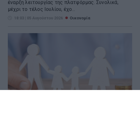
έναρξη λειτουργίας της πλατφόρμας. Συνολικά,
μέχρι το τέλος Ιουλίου, έχο...
18:03 | 05 Αυγούστου 2026
Οικονομία
Επίδομα 150 ευρώ ανά παιδί: