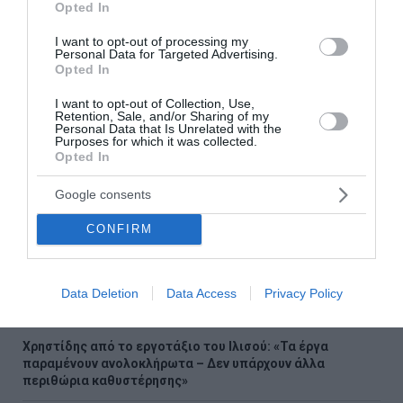
στο Google News
Opted In
και μάθετε πρώτοι όλες τις
I want to opt-out of processing my
ειδήσεις
Personal Data for Targeted Advertising.
Opted In
I want to opt-out of Collection, Use,
Retention, Sale, and/or Sharing of my
Personal Data that Is Unrelated with the
Purposes for which it was collected.
Ροή ειδήσεων
Opted In
ΠΑΣΟΚ: Βάφτισαν "επιτυχία" τη μεταφορά του
λογαριασμού της ρήτρας διαφυγής στους πολίτες
Google consents
CONFIRM
Η πρώην αρραβωνιαστικιά του Ντόντσιτς διεκδικεί,
σύμφωνα με δημοσιεύματα, 50 εκατ. δολάρια
«Σαφάρι» ελέγχων στις παραλίες: 1.500 αυτοψίες, drones
Data Deletion
Data Access
Privacy Policy
και βαριά πρόστιμα
Χρηστίδης από το εργοτάξιο του Ιλισού: «Τα έργα
παραμένουν ανολοκλήρωτα – Δεν υπάρχουν άλλα
περιθώρια καθυστέρησης»