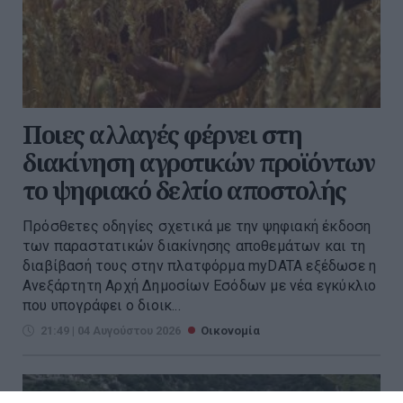
Ποιες αλλαγές φέρνει στη
διακίνηση αγροτικών προϊόντων
το ψηφιακό δελτίο αποστολής
Πρόσθετες οδηγίες σχετικά με την ψηφιακή έκδοση
των παραστατικών διακίνησης αποθεμάτων και τη
διαβίβασή τους στην πλατφόρμα myDATA εξέδωσε η
Ανεξάρτητη Αρχή Δημοσίων Εσόδων με νέα εγκύκλιο
που υπογράφει ο διοικ...
21:49 | 04 Αυγούστου 2026
Οικονομία