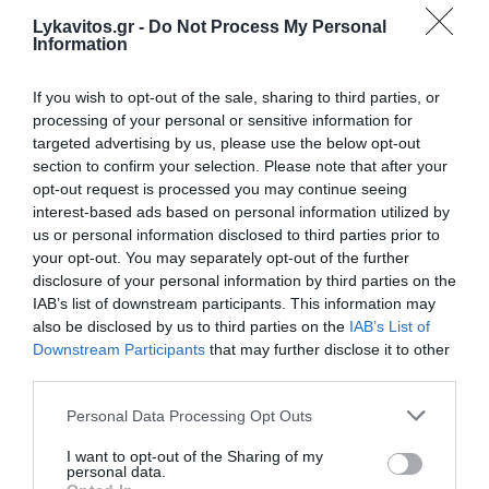
Lykavitos.gr -
Do Not Process My Personal
Information
If you wish to opt-out of the sale, sharing to third parties, or
processing of your personal or sensitive information for
targeted advertising by us, please use the below opt-out
section to confirm your selection. Please note that after your
opt-out request is processed you may continue seeing
interest-based ads based on personal information utilized by
us or personal information disclosed to third parties prior to
your opt-out. You may separately opt-out of the further
disclosure of your personal information by third parties on the
Άνοιξε η πλατφόρμα
IAB’s list of downstream participants. This information may
also be disclosed by us to third parties on the
IAB’s List of
myBusinessSupport για τον
Downstream Participants
that may further disclose it to other
πρώτο κύκλο του ειδικού
third parties.
σχήματος στήριξης των
Please note that this website/app uses one or more Google
Personal Data Processing Opt Outs
επιχειρήσεων της Σαμοθράκης
services and may gather and store information including but
not limited to your visit or usage behaviour. You may click to
I want to opt-out of the Sharing of my
personal data.
grant or deny consent to Google and its third-party tags to
Με στόχο τη συνεχή και ουσιαστική στήριξη των