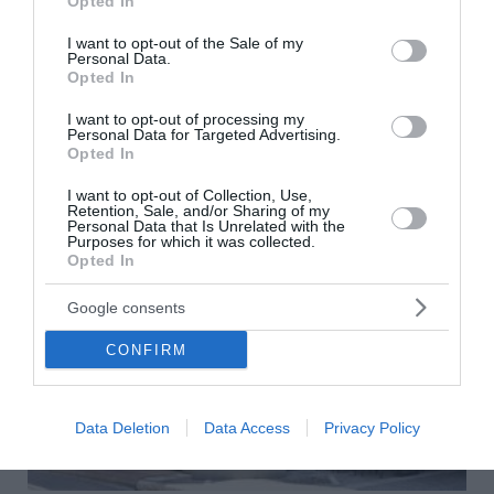
Opted In
use your data for below specified purposes in below Google
τοπικών κοινωνιών και οικονομιών που επλήγησαν
consent section.
I want to opt-out of the Sale of my
από τις καταστροφικές πυρκαγιές του καλοκαιριού
Personal Data.
του 2023 στην Περιφερειακή Ενότητα Έβρου, άνοιξε
Opted In
σήμερα, Πέμπτη 6 Αυγ...
I want to opt-out of processing my
18:33 | 06 Αυγούστου 2026
Οικονομία
Personal Data for Targeted Advertising.
Opted In
I want to opt-out of Collection, Use,
Retention, Sale, and/or Sharing of my
Personal Data that Is Unrelated with the
Purposes for which it was collected.
Opted In
Google consents
CONFIRM
Data Deletion
Data Access
Privacy Policy