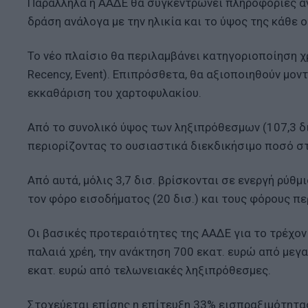
Παράλληλα η ΑΑΔΕ θα συγκεντρώνει πληροφορίες αν
δράση ανάλογα με την ηλικία και το ύψος της κάθε ο
Το νέο πλαίσιο θα περιλαμβάνει κατηγοριοποίηση χρ
Recency, Event). Επιπρόσθετα, θα αξιοποιηθούν μο
εκκαθάριση του χαρτοφυλακίου.
Από το συνολικό ύψος των ληξιπρόθεσμων (107,3 δι
περιορίζοντας το ουσιαστικά διεκδικήσιμο ποσό στ
Από αυτά, μόλις 3,7 δισ. βρίσκονται σε ενεργή ρύθμ
τον φόρο εισοδήματος (20 δισ.) και τους φόρους περ
Οι βασικές προτεραιότητες της ΑΑΔΕ για το τρέχον
παλαιά χρέη, την ανάκτηση 700 εκατ. ευρώ από με
εκατ. ευρώ από τελωνειακές ληξιπρόθεσμες.
Στοχεύεται επίσης η επίτευξη 33% εισπραξιμότητα