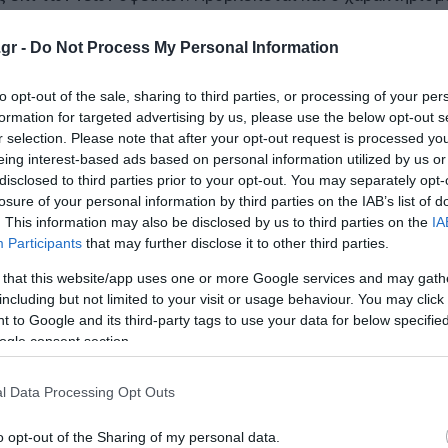
αιοποίηση των πιο εισπράξιμων υποθέσεων με βάση μοντ
gr -
Do Not Process My Personal Information
σύστημα.
to opt-out of the sale, sharing to third parties, or processing of your per
 ρύθμισης μέσω εξωδικαστικού και θα ελεγχθεί εκ νέου 
formation for targeted advertising by us, please use the below opt-out s
πέντε ετών.
r selection. Please note that after your opt-out request is processed y
eing interest-based ads based on personal information utilized by us or
 αναλυτές «βλέπουν» μείωση
disclosed to third parties prior to your opt-out. You may separately opt-
losure of your personal information by third parties on the IAB’s list of
ετρελαίου
. This information may also be disclosed by us to third parties on the
IA
Participants
that may further disclose it to other third parties.
 και συνταξιούχους
 that this website/app uses one or more Google services and may gath
including but not limited to your visit or usage behaviour. You may click 
 to Google and its third-party tags to use your data for below specifi
ο Lykavitos.gr στο Google News
ogle consent section.
ώτοι όλες τις ειδήσεις
l Data Processing Opt Outs
o opt-out of the Sharing of my personal data.