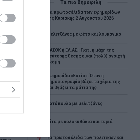
Τα πιο δημοφιλή
Tα πρωτοσέλιδα των εφημερίδων
1
της Κυριακής 2 Αυγούστου 2026
2
Μελιτζάνες με φέτα και λουκάνικο
ΠΑΣΟΚ ή ΕΛ.ΑΣ.; Γιατί η μάχη της
3
δεύτερης θέσης είναι (πολύ) ανοιχτή
ακόμη
Εφημερίδα «Εστία»: Όταν η
4
δημοσιογραφία βάζει τα χέρια της
και βγάζει τα μάτια της
ια τον
ού
5
Κοτόπουλο με μελιτζάνες
ων
6
Πίτα με κολοκυθάκια και τυριά
Τα πρωτοσέλιδα των πολιτικών και