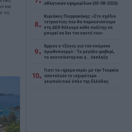
7
στική
αθλητικών εφημερίδων (03-08-2026)
ών και
ό τις
Κυριάκος Πιερρακάκης: «Στο σχέδιο
τετραετίας που θα παρουσιάσουμε
8
στη ΔΕΘ θέλουμε κάθε πολίτης να
μπορεί να δει τον εαυτό του»
Άρχισε ο τζόγος για τον επόμενο
9
πρωθυπουργό - Το μεγάλο φαβορί,
το αουτσάιντερ και η... έκπληξη
Γιατί τα «ήρεμα νερά» με την Τουρκία
10
αποτελούν το ισχυρότερο
γεωπολιτικό όπλο της Ελλάδας