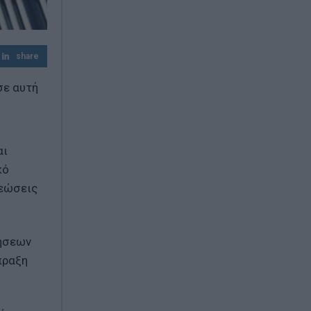
Ιταλία: Σε κόκκινο συναγερμό και οι 27
πόλεις λόγω καύσωνα – Έως 48°C στη
Νάπολη
share
Λυκαβηττός: Σορός σε προχωρημένη σήψη
εντοπίστηκε σε σπηλιά κοντά στο
σε αυτή
εκκλησάκι των Αγίων Ισιδώρων
αι
κό
ρεώσεις
ιήσεων
πραξη