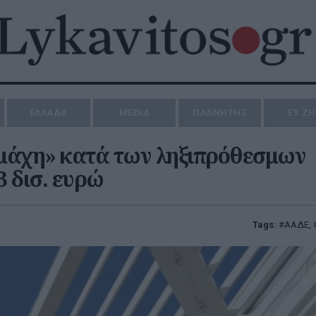
ΕΛΛΑΔΑ
MEDIA
ΠΛΑΝΗΤΗΣ
ΕΥ Ζ
μάχη» κατά των ληξιπρόθεσμων
3 δισ. ευρώ
Tags:
ΑΑΔΕ
,