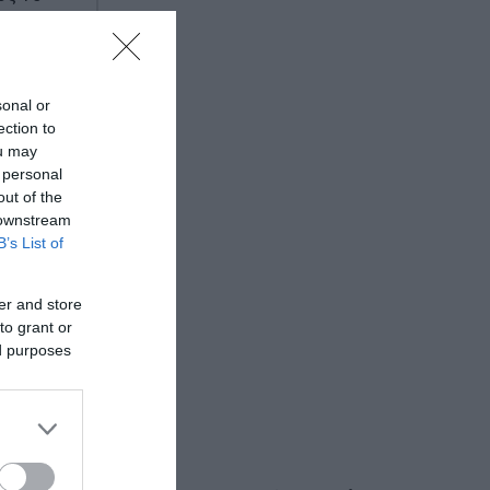
έλα
sonal or
το 70%
ection to
ou may
 personal
out of the
 downstream
B’s List of
er and store
to grant or
ed purposes