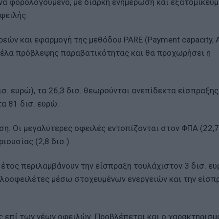
ά φορολογούμενο, με διαρκή ενημέρωση και εξατομικευμ
φειλής.
εών και εφαρμογή της μεθόδου PARE (Payment capacity, At
ντέλα πρόβλεψης παραβατικότητας και θα προχωρήσει η
σ. ευρώ), τα 26,3 δισ. θεωρούνται ανεπίδεκτα είσπραξης
α 81 δισ. ευρώ.
ιση. Οι μεγαλύτερες οφειλές εντοπίζονται στον ΦΠΑ (22,7 
ιουσίας (2,8 δισ.).
 έτος περιλαμβάνουν την είσπραξη τουλάχιστον 3 δισ. ε
γαλοοφειλέτες μέσω στοχευμένων ενεργειών και την είσπ
ς επί των νέων οφειλών. Προβλέπεται και ο χαρακτηρισμ