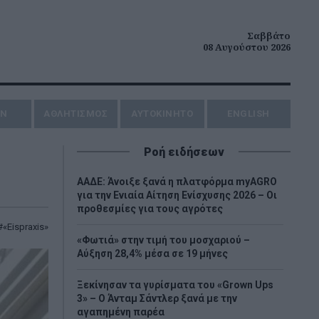
Σαββάτο
08 Αυγούστου 2026
ΗΝ
ΑΘΛΗΤΙΣΜΟΣ
AYTOKINHTO
ENGLISH
Ροή ειδήσεων
ΑΑΔΕ: Άνοιξε ξανά η πλατφόρμα myAGRO
για την Ενιαία Αίτηση Ενίσχυσης 2026 – Οι
προθεσμίες για τους αγρότες
«Eispraxis»
«Φωτιά» στην τιμή του μοσχαριού –
Αύξηση 28,4% μέσα σε 19 μήνες
Ξεκίνησαν τα γυρίσματα του «Grown Ups
3» – Ο Άνταμ Σάντλερ ξανά με την
αγαπημένη παρέα