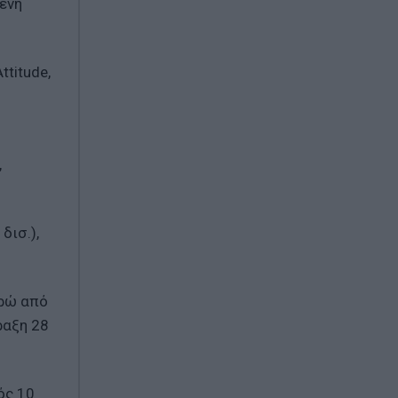
ένη
titude,
,
δισ.),
υρώ από
ραξη 28
ός 10