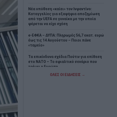
Νέα υπόθεση «καίει» τον Ινφαντίνο:
Καταγγελίες για εξαψήφια αποζημίωση
από την UEFA σε γυναίκα με την οποία
φέρεται να είχε σχέση
e-ΕΦΚΑ – ΔΥΠΑ: Πληρωμές 56,7 εκατ. ευρώ
έως τις 14 Αυγούστου – Ποιοι πάνε
«ταμείο»
Τα επικίνδυνα σχέδια Πούτιν για επίθεση
στο ΝΑΤΟ – Το εφιαλτικό σενάριο που
τρέμει η Ευρώπη
ΟΛΕΣ ΟΙ ΕΙΔΗΣΕΙΣ →
Νέα εξέλιξη στη μεγάλη υπόθεση της
ρωσόφωνης μαφίας – Δύο συλλήψεις
στην Αθήνα
Απάντηση ΠΑΣΟΚ σε Σκέρτσο:: «Οι πίνακες
και οι αναλύσεις του διαρκούν όσο ένα
ηλιοβασίλεμα»