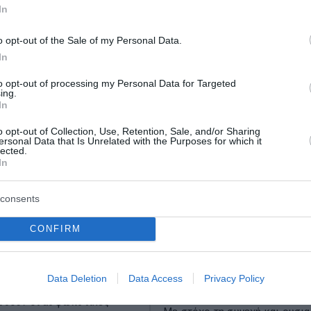
In
o opt-out of the Sale of my Personal Data.
In
to opt-out of processing my Personal Data for Targeted
ing.
In
o opt-out of Collection, Use, Retention, Sale, and/or Sharing
ersonal Data that Is Unrelated with the Purposes for which it
lected.
In
ασφαλιστικών
Άνοιξε η πλατφόρμα
consents
 ύψους 240 εκατ.
myBusinessSupport γ
ούν από την
πρώτο κύκλο του ειδικ
CONFIRM
η οι έμποροι
σχήματος στήριξης τ
επιχειρήσεων της
κά αιτήματα των εμπόρων
Data Deletion
Data Access
Privacy Policy
Σαμοθράκης
βέρνηση εν όψει της ΔΕΘ
ιωθούν οι ασφαλιστικές