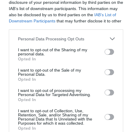
αυτοκίνητο στο κέντρο της Θεσσαλονίκης
disclosure of your personal information by third parties on the
IAB’s list of downstream participants. This information may
Μαρούσι: Φωτιά σε μονοκατοικία – Γείτονας
also be disclosed by us to third parties on the
IAB’s List of
απεγκλώβισε γυναίκα με κινητικά προβλήματα
Downstream Participants
that may further disclose it to other
third parties.
ΟΛΕΣ ΟΙ ΕΙΔΗΣΕΙΣ →
Please note that this website/app uses one or more Google
Personal Data Processing Opt Outs
services and may gather and store information including but
διαβάστε ακόμη
not limited to your visit or usage behaviour. You may click to
I want to opt-out of the Sharing of my
personal data.
grant or deny consent to Google and its third-party tags to
Opted In
use your data for below specified purposes in below Google
consent section.
I want to opt-out of the Sale of my
Personal Data.
Opted In
I want to opt-out of processing my
Personal Data for Targeted Advertising.
Opted In
I want to opt-out of Collection, Use,
Retention, Sale, and/or Sharing of my
Personal Data that Is Unrelated with the
Purposes for which it was collected.
Opted In