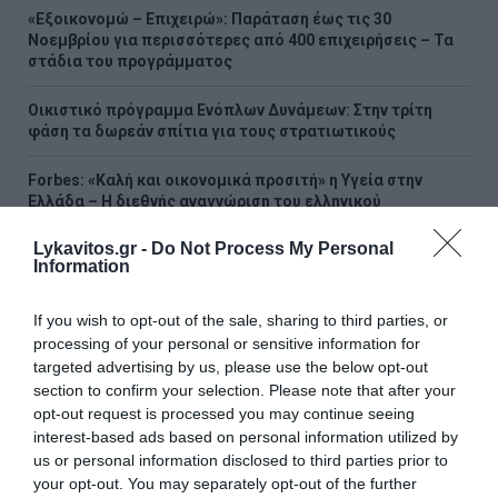
«Εξοικονομώ – Επιχειρώ»: Παράταση έως τις 30
Νοεμβρίου για περισσότερες από 400 επιχειρήσεις – Τα
στάδια του προγράμματος
Οικιστικό πρόγραμμα Ενόπλων Δυνάμεων: Στην τρίτη
φάση τα δωρεάν σπίτια για τους στρατιωτικούς
Forbes: «Καλή και οικονομικά προσιτή» η Υγεία στην
Ελλάδα – Η διεθνής αναγνώριση του ελληνικού
συστήματος
Lykavitos.gr -
Do Not Process My Personal
Information
Eurobank: Απέκτησε 1.099.627 ίδιες μετοχές από 3 έως 7
Αυγούστου 2026
If you wish to opt-out of the sale, sharing to third parties, or
Ο Γιώργος Αυτιάς ζητά έλεγχο σε αγορές ακινήτων από
processing of your personal or sensitive information for
τρίτες χώρες σε διασυνοριακές περιοχές
targeted advertising by us, please use the below opt-out
section to confirm your selection. Please note that after your
Ηλεία: Μαίνεται η φωτιά στο Μουζάκι - Καίει
opt-out request is processed you may continue seeing
αναγεννημένο πευκοδάσος
interest-based ads based on personal information utilized by
us or personal information disclosed to third parties prior to
Επεισοδιακή καταδίωξη 37χρονου με κλεμμένο
your opt-out. You may separately opt-out of the further