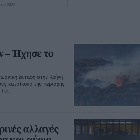
του 2026
 – Ήχησε το
εωργική έκταση στην Κρήνη
ους κατοίκους της περιοχής,
ια...
ινές αλλαγές
ρα και αύριο