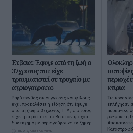
Εύβοια: Έφυγε από τη ζωή ο
Ολοκληρ
37χρονος που είχε
αυτοψίες
τραυματιστεί σε τροχαίο με
περιοχές
αγριογούρουνο
κτίρια
Βαρύ πένθος σε συγγενείς και φίλους
Τις εργασίε
έχει προκαλέσει η είδηση ότι έφυγε
επλήγησαν 
από τη ζωή ο 37χρονος Γ. Α., ο οποίος
πυρκαγιές σ
είχε τραυματιστεί σοβαρά σε τροχαίο
ρυθμούς η Γ
δυστύχημα με αγριογούρουνο τα ξημερ...
Αποκατάστα
Καταστροφών
06 Αυγούστου 2026