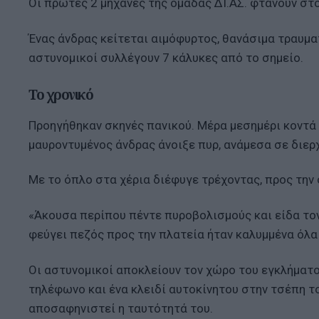
Οι πρώτες 2 μηχανές της ομάδας ΔΙ.ΑΣ. φτάνουν στ
Ένας άνδρας κείτεται αιμόφυρτος, θανάσιμα τραυμα
αστυνομικοί συλλέγουν 7 κάλυκες από το σημείο.
Το χρονικό
Προηγήθηκαν σκηνές πανικού. Μέρα μεσημέρι κοντά 
μαυροντυμένος άνδρας άνοιξε πυρ, ανάμεσα σε διερ
Με το όπλο στα χέρια διέφυγε τρέχοντας, προς την
«Άκουσα περίπου πέντε πυροβολισμούς και είδα τον
φεύγει πεζός προς την πλατεία ήταν καλυμμένα όλα
Οι αστυνομικοί αποκλείουν τον χώρο του εγκλήματο
τηλέφωνο και ένα κλειδί αυτοκίνητου στην τσέπη το
αποσαφηνιστεί η ταυτότητά του.