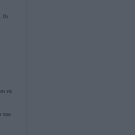
. Οι
αι να
ό του