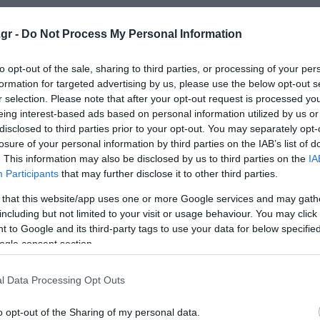
ε πληροφορίες δεν είχε απασχολήσει ποτέ στο παρελθό
gr -
Do Not Process My Personal Information
to opt-out of the sale, sharing to third parties, or processing of your per
formation for targeted advertising by us, please use the below opt-out s
ρες. Πρόκειται για 43χρονο Πολωνό, καθηγητή πανεπιστημ
r selection. Please note that after your opt-out request is processed y
αναφέρουν ότι η εκτέλεση ενδέχεται να σχετίζεται με
eing interest-based ads based on personal information utilized by us or
disclosed to third parties prior to your opt-out. You may separately opt-
ιβάλλοντος.
losure of your personal information by third parties on the IAB’s list of
. This information may also be disclosed by us to third parties on the
IA
συλλέγουν βιντεοληπτικό υλικό από κάμερες ασφαλείας 
Participants
that may further disclose it to other third parties.
ς του ψυχρού και με πρακτική επαγγελματία εκτελεστή.
 that this website/app uses one or more Google services and may gath
including but not limited to your visit or usage behaviour. You may click 
στης είναι ψηλός, γύρω στο 1.90, φορούσε μαύρα ρούχα κα
 to Google and its third-party tags to use your data for below specifi
l face.
ogle consent section.
ονται στον πρώην σύζυγό τη συντρόφου του θύματος είτε
l Data Processing Opt Outs
o opt-out of the Sharing of my personal data.