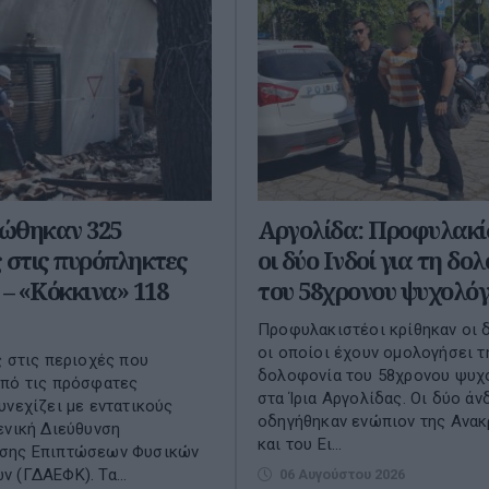
ώθηκαν 325
Αργολίδα: Προφυλακ
 στις πυρόπληκτες
οι δύο Ινδοί για τη δο
 – «Κόκκινα» 118
του 58χρονου ψυχολό
Προφυλακιστέοι κρίθηκαν οι δ
οι οποίοι έχουν ομολογήσει τ
ς στις περιοχές που
δολοφονία του 58χρονου ψυχ
από τις πρόσφατες
στα Ίρια Αργολίδας. Οι δύο άν
υνεχίζει με εντατικούς
οδηγήθηκαν ενώπιον της Ανακ
ενική Διεύθυνση
και του Ει...
σης Επιπτώσεων Φυσικών
 (ΓΔΑΕΦΚ). Τα...
06 Αυγούστου 2026