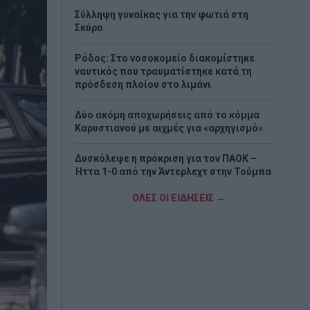
Σύλληψη γυναίκας για την φωτιά στη
Σκύρο
Ρόδος: Στο νοσοκομείο διακομίστηκε
ναυτικός που τραυματίστηκε κατά τη
πρόσδεση πλοίου στο λιμάνι
Δύο ακόμη αποχωρήσεις από το κόμμα
Καρυστιανού με αιχμές για «αρχηγισμό»
Δυσκόλεψε η πρόκριση για τον ΠΑΟΚ –
Ήττα 1-0 από την Άντερλεχτ στην Τούμπα
ΟΛΕΣ ΟΙ ΕΙΔΗΣΕΙΣ →
Τραγωδία στη Marfin: Έφτασε στην
Ελλάδα η 46χρονη κατηγορούμενη που
είχε συλληφθεί στο Λονδίνο
Τζόκερ: Η κλήρωση της Πέμπτης - Οι
τυχεροί αριθμοί