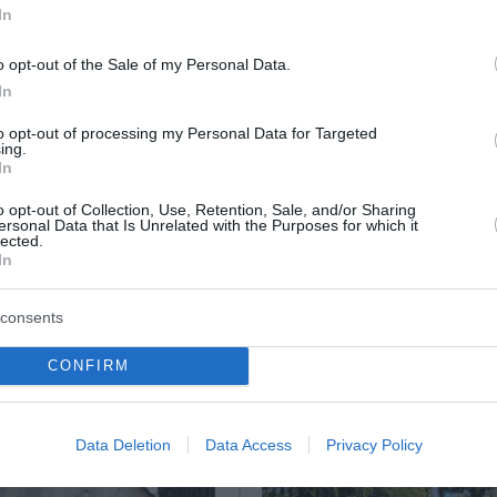
In
 συνεργός του δράστη που τον περίμενε σε κοντινή απόστ
o opt-out of the Sale of my Personal Data.
In
εν συμμετείχε στο κύκλωμα – Οι διάλογοι των τελωνει
to opt-out of processing my Personal Data for Targeted
ing.
ητο «καρφώθηκε» σε κολώνα
In
 το σπίτι και την οικογένεια μας» (Bίντεο)
o opt-out of Collection, Use, Retention, Sale, and/or Sharing
ersonal Data that Is Unrelated with the Purposes for which it
lected.
In
ο Lykavitos.gr στο Google News
ώτοι όλες τις ειδήσεις
consents
CONFIRM
Data Deletion
Data Access
Privacy Policy