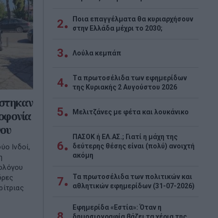
Ποια επαγγέλματα θα κυριαρχήσουν
2
στην Ελλάδα μέχρι το 2030;
3
Λούλα κεμπάπ
Tα πρωτοσέλιδα των εφημερίδων
4
της Κυριακής 2 Αυγούστου 2026
ίστηκαν
5
Μελιτζάνες με φέτα και λουκάνικο
λοφονία
γου
ΠΑΣΟΚ ή ΕΛ.ΑΣ.; Γιατί η μάχη της
6
δεύτερης θέσης είναι (πολύ) ανοιχτή
ύο Ινδοί,
ακόμη
η
ολόγου
Τα πρωτοσέλιδα των πολιτικών και
δρες
7
αθλητικών εφημερίδων (31-07-2026)
ρίτριας
Εφημερίδα «Εστία»: Όταν η
8
δημοσιογραφία βάζει τα χέρια της