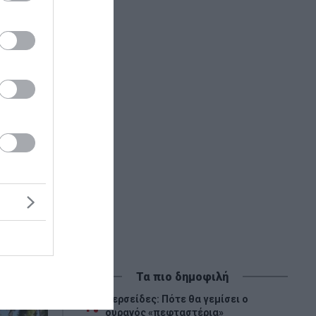
αση για
ακών για
Τα πιο δημοφιλή
Περσείδες: Πότε θα γεμίσει ο
1
ουρανός «πεφταστέρια»