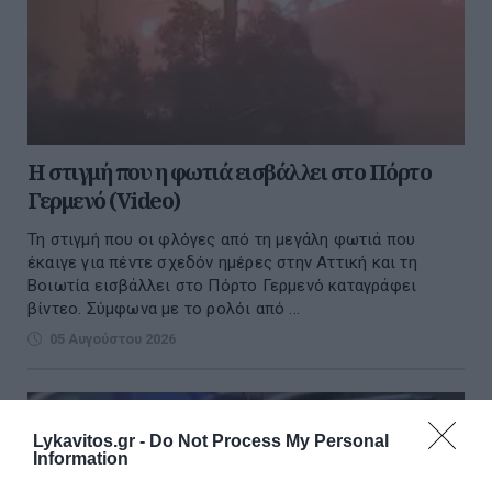
Η στιγμή που η φωτιά εισβάλλει στο Πόρτο
Γερμενό (Video)
Τη στιγμή που οι φλόγες από τη μεγάλη φωτιά που
έκαιγε για πέντε σχεδόν ημέρες στην Αττική και τη
Βοιωτία εισβάλλει στο Πόρτο Γερμενό καταγράφει
βίντεο. Σύμφωνα με το ρολόι από ...
05 Αυγούστου 2026
Lykavitos.gr -
Do Not Process My Personal
Information