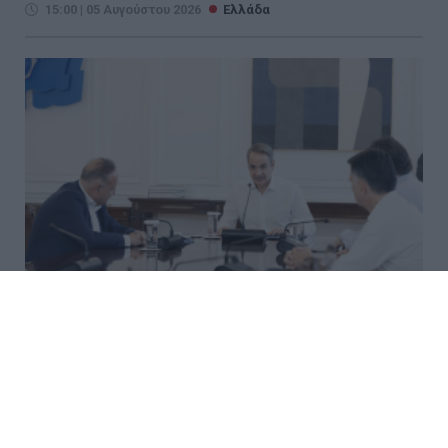
15:00 | 05 Αυγούστου 2026
Ελλάδα
Μητσοτάκης σε Αγγελούδη: Νέα
ΔΕΘ έως το 2030 και μεγάλος
χώρος πρασίνου στο κέντρο της