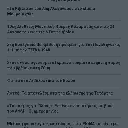
«Το Κιβώτιο» του Άρη Αλεξάνδρου στο studio
Μαυρομιχάλη
10ες Διεθνείς Μουσικές Ημέρες Καλαμάτας από τις 24
Αυγούστου έως τις 6 Σεπτεμβρίου
Στη Βουλγαρία θα κριθεί η πρόκριση για τον Παναθηναϊκό,
1-1 με την ΤΣΣΚΑ 1948
Στον όγδοο αγνοούμενο Γερμανό τουρίστα ανήκει η σορός
που βρέθηκε στη Σύμη
Φωτιά στα Αϊβαλιώτικα του Βόλου
Λόττο: Τα αποτελέσματα της κλήρωσης της Τετάρτης
«Τουρισμός για Όλους»: Ξεκίνησαν οι αιτήσεις με βάση
τον ΑΦΜ – Οι ημερομηνίες
Μείωση φορολογίας, εκπτώσεις στον ΕΝΦΙΑ και κίνητρα