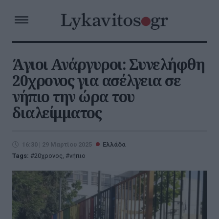
Άγιοι Ανάργυροι: Συνελήφθη
20χρονος για ασέλγεια σε
νήπιο την ώρα του
διαλείμματος
16:30 | 29 Μαρτίου 2025
Ελλάδα
Tags:
20χρονος
,
νήπιο