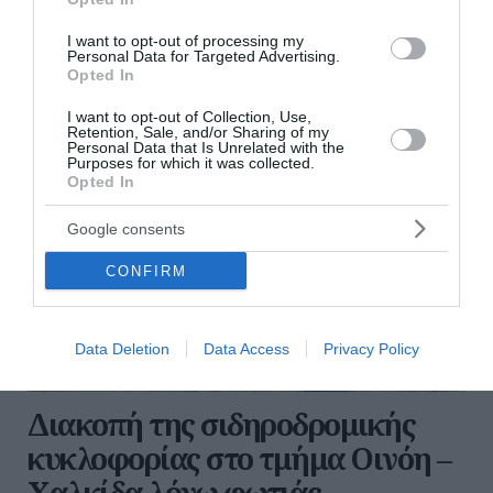
διαβάστε επίσης
I want to opt-out of processing my
περισσότερες ειδήσεις από το lykavitos.gr
Personal Data for Targeted Advertising.
Opted In
I want to opt-out of Collection, Use,
Retention, Sale, and/or Sharing of my
Personal Data that Is Unrelated with the
Purposes for which it was collected.
Opted In
Google consents
CONFIRM
Data Deletion
Data Access
Privacy Policy
Διακοπή της σιδηροδρομικής
κυκλοφορίας στο τμήμα Οινόη –
Χαλκίδα λόγω φωτιάς