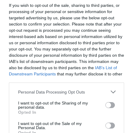
If you wish to opt-out of the sale, sharing to third parties, or
processing of your personal or sensitive information for
targeted advertising by us, please use the below opt-out
section to confirm your selection. Please note that after your
opt-out request is processed you may continue seeing
interest-based ads based on personal information utilized by
us or personal information disclosed to third parties prior to
your opt-out. You may separately opt-out of the further
disclosure of your personal information by third parties on the
IAB’s list of downstream participants. This information may
Βόλος: 26χρονος απείλησε τη μητέρα του ότι
also be disclosed by us to third parties on the
IAB’s List of
θα τη σφάξει και πλακώθηκε στο ξύλο με τον
Downstream Participants
that may further disclose it to other
αδελφό του
third parties.
Θύματα των βίαιων εκρήξεων ενός 26χρονου έπεσαν η
Please note that this website/app uses one or more Google
Personal Data Processing Opt Outs
μητέρα και ο αδερφός του, τα ξημερώματα της Τετάρτης
services and may gather and store information including but
στον Βόλο, έπειτα από καβγά που ξέσπασε με αφορμή το
not limited to your visit or usage behaviour. You may click to
I want to opt-out of the Sharing of my
personal data.
πρωινό που θα έτρωγαν τα...
grant or deny consent to Google and its third-party tags to
Opted In
use your data for below specified purposes in below Google
05 Αυγούστου 2026
consent section.
I want to opt-out of the Sale of my
Personal Data.
Opted In