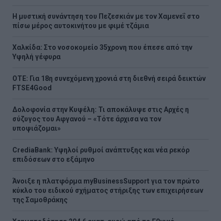
Η μυστική συνάντηση του Πεζεσκιάν με τον Χαμενεΐ στο
πίσω μέρος αυτοκινήτου με φιμέ τζάμια
Χαλκίδα: Στο νοσοκομείο 35χρονη που έπεσε από την
Υψηλή γέφυρα
ΟΤΕ: Για 18η συνεχόμενη χρονιά στη διεθνή σειρά δεικτών
FTSE4Good
Δολοφονία στην Κυψέλη: Τι αποκάλυψε στις Αρχές η
σύζυγος του Αφγανού – «Τότε άρχισα να τον
υποψιάζομαι»
CrediaBank: Υψηλοί ρυθμοί ανάπτυξης και νέα ρεκόρ
επιδόσεων στο εξάμηνο
Άνοιξε η πλατφόρμα myBusinessSupport για τον πρώτο
κύκλο του ειδικού σχήματος στήριξης των επιχειρήσεων
της Σαμοθράκης