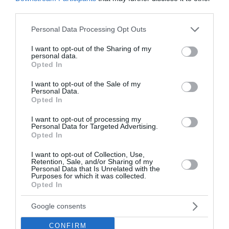
third parties.
Please note that this website/app uses one or more Google
Personal Data Processing Opt Outs
services and may gather and store information including but
not limited to your visit or usage behaviour. You may click to
I want to opt-out of the Sharing of my
personal data.
grant or deny consent to Google and its third-party tags to
Opted In
use your data for below specified purposes in below Google
consent section.
I want to opt-out of the Sale of my
Personal Data.
Opted In
I want to opt-out of processing my
Personal Data for Targeted Advertising.
Opted In
I want to opt-out of Collection, Use,
Retention, Sale, and/or Sharing of my
Personal Data that Is Unrelated with the
Purposes for which it was collected.
Opted In
Google consents
CONFIRM