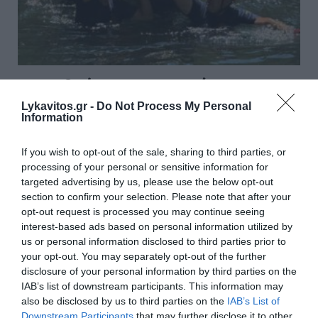
Σαμοθράκη: Τραυματίστηκε στο
κεφάλι 15χρονη στη Γριά Βάθρα -
Lykavitos.gr -
Do Not Process My Personal
Information
Επιχείρηση διάσωσης από την
Πυροσβεστική
If you wish to opt-out of the sale, sharing to third parties, or
processing of your personal or sensitive information for
Επιχείρηση διάσωσης πραγματοποίησαν
targeted advertising by us, please use the below opt-out
πυροσβέστες για 15χρονη που τραυματίστηκε στο
section to confirm your selection. Please note that after your
κεφάλι στη θέση Γριά Βάθρα της Σαμοθράκης. Το
opt-out request is processed you may continue seeing
interest-based ads based on personal information utilized by
κέντρο επιχειρήσεων της Πυροσβεστικής
us or personal information disclosed to third parties prior to
ενημερώθηκε το πρωί για το περιστατικό. ...
your opt-out. You may separately opt-out of the further
17:20 | 06 Αυγούστου 2026
Ελλάδα
disclosure of your personal information by third parties on the
IAB’s list of downstream participants. This information may
also be disclosed by us to third parties on the
IAB’s List of
Downstream Participants
that may further disclose it to other