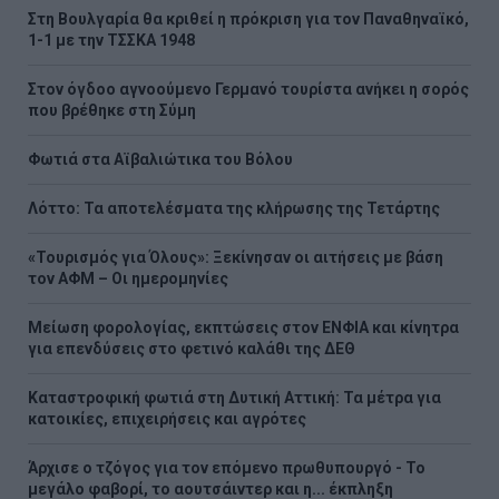
Στη Βουλγαρία θα κριθεί η πρόκριση για τον Παναθηναϊκό,
1-1 με την ΤΣΣΚΑ 1948
Στον όγδοο αγνοούμενο Γερμανό τουρίστα ανήκει η σορός
που βρέθηκε στη Σύμη
Φωτιά στα Αϊβαλιώτικα του Βόλου
Λόττο: Τα αποτελέσματα της κλήρωσης της Τετάρτης
«Τουρισμός για Όλους»: Ξεκίνησαν οι αιτήσεις με βάση
τον ΑΦΜ – Οι ημερομηνίες
Μείωση φορολογίας, εκπτώσεις στον ΕΝΦΙΑ και κίνητρα
για επενδύσεις στο φετινό καλάθι της ΔΕΘ
Καταστροφική φωτιά στη Δυτική Αττική: Τα μέτρα για
κατοικίες, επιχειρήσεις και αγρότες
Άρχισε ο τζόγος για τον επόμενο πρωθυπουργό - Το
μεγάλο φαβορί, το αουτσάιντερ και η... έκπληξη