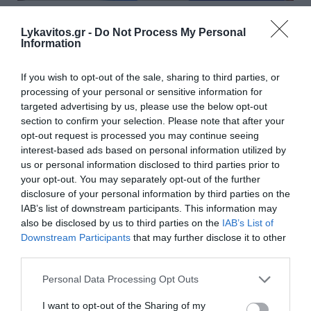
Βόλος: 26χρονος απείλησε τη
Lykavitos.gr -
Do Not Process My Personal
μητέρα του ότι θα τη σφάξει και
Information
πλακώθηκε στο ξύλο με τον
If you wish to opt-out of the sale, sharing to third parties, or
αδελφό του
processing of your personal or sensitive information for
targeted advertising by us, please use the below opt-out
Θύματα των βίαιων εκρήξεων ενός 26χρονου έπεσαν
section to confirm your selection. Please note that after your
η μητέρα και ο αδερφός του, τα ξημερώματα της
opt-out request is processed you may continue seeing
Τετάρτης στον Βόλο, έπειτα από καβγά που ξέσπασε
interest-based ads based on personal information utilized by
με αφορμή το πρωινό που θα έτρωγαν τα δύο
us or personal information disclosed to third parties prior to
αδέρφια. Η μητέρα κάλ...
your opt-out. You may separately opt-out of the further
disclosure of your personal information by third parties on the
20:49 | 05 Αυγούστου 2026
Ελλάδα
IAB’s list of downstream participants. This information may
also be disclosed by us to third parties on the
IAB’s List of
Downstream Participants
that may further disclose it to other
third parties.
Please note that this website/app uses one or more Google
Personal Data Processing Opt Outs
services and may gather and store information including but
not limited to your visit or usage behaviour. You may click to
I want to opt-out of the Sharing of my