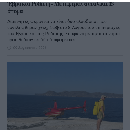
Έβρο και Ροδόπη - Μετέφεραν συνολικά 15
άτομα
Διακινητές φέρονται να είναι δύο αλλοδαποί που
συνελήφθησαν χθες, Σάββατο 8 Αυγούστου σε περιοχές
του Έβρου και της Ροδόπης. Σύμφωνα με την αστυνομία,
προωθούσαν σε δύο διαφορετικέ...
09 Αυγούστου 2026