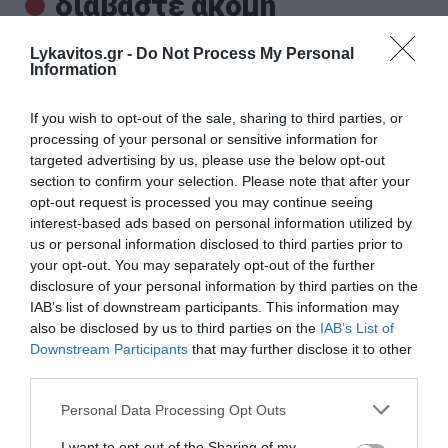
διαβάστε ακόμη
Lykavitos.gr -
Do Not Process My Personal
Information
If you wish to opt-out of the sale, sharing to third parties, or
processing of your personal or sensitive information for
targeted advertising by us, please use the below opt-out
section to confirm your selection. Please note that after your
opt-out request is processed you may continue seeing
interest-based ads based on personal information utilized by
us or personal information disclosed to third parties prior to
your opt-out. You may separately opt-out of the further
disclosure of your personal information by third parties on the
IAB’s list of downstream participants. This information may
also be disclosed by us to third parties on the
IAB’s List of
Κόμμα Καρυστιανού: Αποχώρηση
Downstream Participants
that may further disclose it to other
Δουδουλάκη με αιχμές για απολυταρχική και
third parties.
προσωποπαγή λειτουργία
Please note that this website/app uses one or more Google
Personal Data Processing Opt Outs
services and may gather and store information including but
Νέες αναταράξεις στο εσωτερικό της Ομάδας Πολιτών
not limited to your visit or usage behaviour. You may click to
I want to opt-out of the Sharing of my