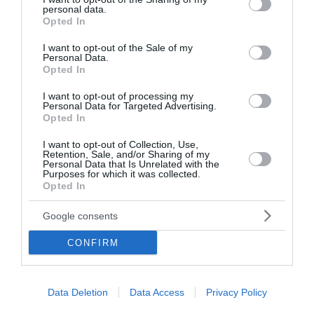
Χανίων της πολιτικής κίνησης «Ελπίδα για τη
personal data.
grant or deny consent to Google and its third-party tags to
Δημοκρατία» προκαλεί η δημόσια διαφοροποίηση και
Opted In
use your data for below specified purposes in below Google
αποχώρηση του Κώστα Ντουντουλάκη. Με ...
consent section.
I want to opt-out of the Sale of my
09 Αυγούστου 2026
Personal Data.
Opted In
I want to opt-out of processing my
Personal Data for Targeted Advertising.
Opted In
I want to opt-out of Collection, Use,
Retention, Sale, and/or Sharing of my
Personal Data that Is Unrelated with the
Purposes for which it was collected.
Opted In
Google consents
CONFIRM
Data Deletion
Data Access
Privacy Policy
Δύο συλλήψεις για διακίνηση μεταναστών σε