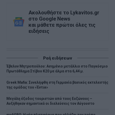
Ακολουθήστε το Lykavitos.gr
στο Google News
και μάθετε πρώτοι όλες τις
ειδήσεις
Ροή ειδήσεων
Έβελυν Μητροπούλου: Ασημένιο μετάλλιο στο Παγκόσμιο
Πρωτάθλημα Στίβου Κ20 με άλμα στα 6,44 μ.
Greek Mafia: Συνελήφθη στη Γερμανία βασικός εκτελεστής
της ομάδας του «Έντικ»
Μεγάλη έξοδος τουριστών από τους Ευζώνους –
Αυξήθηκαν σημαντικά οι διελεύσεις τον Αύγουστο
myAGRO: Η νέα πλατφόρμα που αλλάζει τον τρόπο