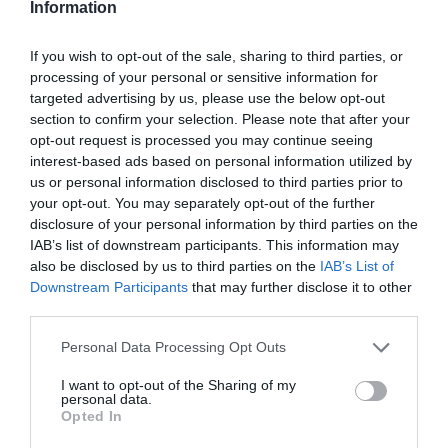
Σύλληψη γυναίκας για την φωτιά
Information
στη Σκύρο
If you wish to opt-out of the sale, sharing to third parties, or
processing of your personal or sensitive information for
Συνελήφθη το βράδυ της Πέμπτης από το ανακριτικό
targeted advertising by us, please use the below opt-out
τμήμα της Πυροσβεστικής 63χρονη ως υπαίτια της
section to confirm your selection. Please note that after your
πυρκαγιάς που ξέσπασε από γεννήτρια που
opt-out request is processed you may continue seeing
χρησιμοποιούσε για να λειτουργεί κουζίνα σε
interest-based ads based on personal information utilized by
αποθήκη, σύμφωνα με αποκλειστι...
us or personal information disclosed to third parties prior to
23:38 | 06 Αυγούστου 2026
Ελλάδα
your opt-out. You may separately opt-out of the further
disclosure of your personal information by third parties on the
IAB’s list of downstream participants. This information may
also be disclosed by us to third parties on the
IAB’s List of
Downstream Participants
that may further disclose it to other
third parties.
Please note that this website/app uses one or more Google
Personal Data Processing Opt Outs
services and may gather and store information including but
not limited to your visit or usage behaviour. You may click to
I want to opt-out of the Sharing of my
personal data.
grant or deny consent to Google and its third-party tags to
Opted In
use your data for below specified purposes in below Google
consent section.