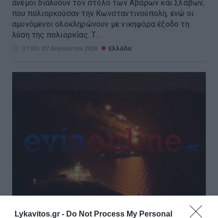
άνεμοι διαλύουν τον στόλο των Αβάρων και Σλάβων,
που πολιορκούσαν την Κωνσταντινούπολη, ενώ οι
αμυνόμενοι ολοκληρώνουν με νικηφόρα έξοδο τη
λύση της πολιορκίας. Τ...
07:00 | 07 Αυγούστου 2026
Ελλάδα
Lykavitos.gr -
Do Not Process My Personal