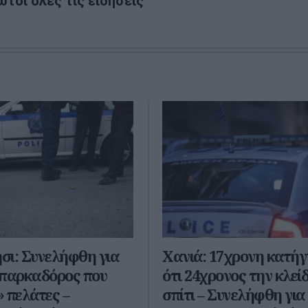
ώτοι όλες τις ειδήσεις
σι: Συνελήφθη για
Χανιά: 17χρονη κατήγ
 παρκαδόρος που
ότι 24χρονος την κλεί
 πελάτες –
σπίτι – Συνελήφθη για