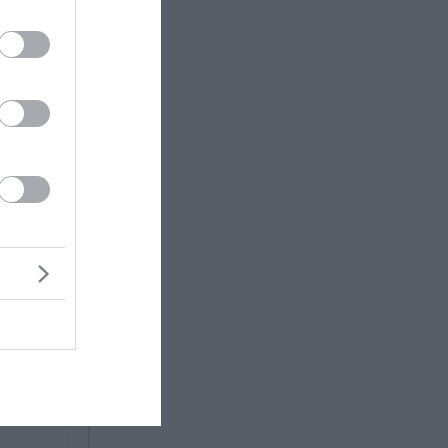
ι να έχει
η του
ο. Αυτό
ε