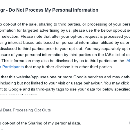
gr -
Do Not Process My Personal Information
πουμε κατηγορούμενο για ανθρωποκτονία να επιμένει μέχ
κή του θέση. Προσπαθούμε να φτάσουμε μέχρι το τέλος αυτ
to opt-out of the sale, sharing to third parties, or processing of your per
formation for targeted advertising by us, please use the below opt-out s
ατηγορία ώστε να δώσουμε όλα αυτά τα στοιχεία που χρε
r selection. Please note that after your opt-out request is processed y
τέρω ποινική του μεταχείριση».
eing interest-based ads based on personal information utilized by us or
disclosed to third parties prior to your opt-out. You may separately opt-
Ιταλό
losure of your personal information by third parties on the IAB’s list of
. This information may also be disclosed by us to third parties on the
IA
Participants
that may further disclose it to other third parties.
κρεουργήθηκε φέροντας πάνω από 20 τραύματα από μαχα
πιστώθηκε ότι ο νεαρός έφερε και τραύμα από πυροβολισμ
 that this website/app uses one or more Google services and may gath
including but not limited to your visit or usage behaviour. You may click 
 to Google and its third-party tags to use your data for below specifi
σπίτι τους μέσα σε μια λίμνη αίματος. Η σορός του 26χρ
ogle consent section.
ου εντοπίστηκε νεκρή στην είσοδο του δωματίου.
l Data Processing Opt Outs
υ 65χρονου αρχικά, όπως προαναφέρθηκε, δεν εντοπίστηκ
αν έγινε το έγκλημα, στον χώρο δεν βρισκόταν κανείς τρί
o opt-out of the Sharing of my personal data.
In