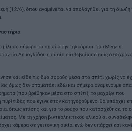
ευή (12/6), όπου αναμένεται να απολογηθεί για τη δίωξη
.
γαστήρια
ιο μίλησε σήμερα το πρωί στην τηλεόραση του Mega η
σταντία Δημογλίδου η οποία επιβεβαίωσε πως ο 65χρονο
νησε και είδε τις δύο σορούς μέσα στο σπίτι χωρίς να έχ
ομίας όμως δεν σταματάει εδώ και σήμερα αναμένουμε απ
ήματα (που βρέθηκαν μέσα στο σπίτι), το μαχαίρι που
η πυρίτιδας που έγινε στον κατηγορούμενο, θα υπάρχει ε
α, όπως επίσης και για το ρούχο που κατασχέθηκε, το 
ίματος. Με τη χρήση βιντεοληπτικού υλικού οι συνάδελφ
ρχει κάμερα σε γειτονική οικία, ενώ δεν υπάρχει και καν