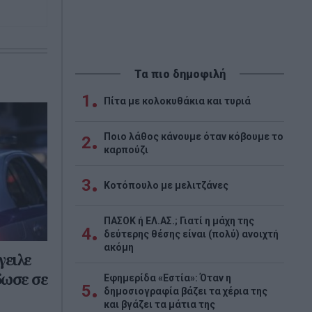
Τα πιο δημοφιλή
1
Πίτα με κολοκυθάκια και τυριά
Ποιο λάθος κάνουμε όταν κόβουμε το
2
καρπούζι
3
Κοτόπουλο με μελιτζάνες
ΠΑΣΟΚ ή ΕΛ.ΑΣ.; Γιατί η μάχη της
4
δεύτερης θέσης είναι (πολύ) ανοιχτή
ακόμη
γειλε
δωσε σε
Εφημερίδα «Εστία»: Όταν η
5
δημοσιογραφία βάζει τα χέρια της
και βγάζει τα μάτια της