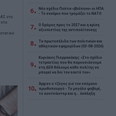
Νέο σχέδιο Πούτιν «βλέπουν» οι ΗΠΑ
6
- Το σενάριο που τρομάζει το ΝΑΤΟ
ΛΑΣ στο
 στο
Ο δρόμος προς το 2027 και η κρίση
7
αξιοπιστίας της αντιπολίτευσης
ιστατικό
Τα πρωτοσέλιδα των πολιτικών και
8
αθλητικών εφημερίδων (03-08-2026)
Κυριάκος Πιερρακάκης: «Στο σχέδιο
τετραετίας που θα παρουσιάσουμε
9
στη ΔΕΘ θέλουμε κάθε πολίτης να
μπορεί να δει τον εαυτό του»
Άρχισε ο τζόγος για τον επόμενο
10
πρωθυπουργό - Το μεγάλο φαβορί,
το αουτσάιντερ και η... έκπληξη