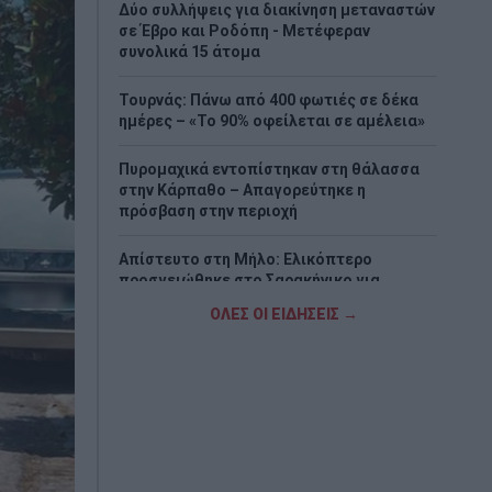
Δύο συλλήψεις για διακίνηση μεταναστών
σε Έβρο και Ροδόπη - Μετέφεραν
συνολικά 15 άτομα
Τουρνάς: Πάνω από 400 φωτιές σε δέκα
ημέρες – «Το 90% οφείλεται σε αμέλεια»
Πυρομαχικά εντοπίστηκαν στη θάλασσα
στην Κάρπαθο – Απαγορεύτηκε η
πρόσβαση στην περιοχή
Απίστευτο στη Μήλο: Ελικόπτερο
προσγειώθηκε στο Σαρακήνικο για…
μπάνιο (Βίντεο)
ΟΛΕΣ ΟΙ ΕΙΔΗΣΕΙΣ →
Ερυθρός Σταυρός: Άγριος ξυλοδαρμός
νοσηλεύτριας από ασθενή στα Επείγοντα
– «Την έπιασε από τα μαλλιά και τη
χτυπούσε»
Τουρισμός για Όλους 2026-2027: Ποιοι
κάνουν αίτηση σήμερα – Έως 600 ευρώ η