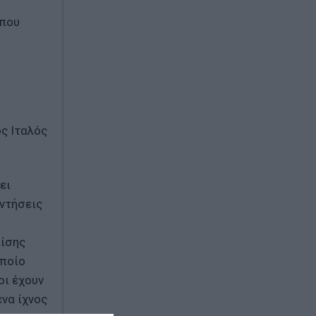
 που
ς Ιταλός
ει
αντήσεις
πίσης
οποίο
οι έχουν
ένα ίχνος