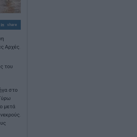
επιδότηση
Λουτράκι: 75χρονος βρέθηκε νεκρός δίπλα
σε κάδους – Είχε βγει να πετάξει τα
share
σκουπίδια
νη
Η Μέση Ανατολή στο «κόκκινο»: Χούθι
ές Αρχές.
επιτίθενται, το Ιράν σκληραίνει το
τελεσίγραφο και το Πεντάγωνο
προετοιμάζεται
ης του
ήγα στο
 Γύρω
ιο μετά
 νεκρούς.
ους