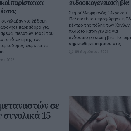
κοί παρίσταναν
ενδοοικογενειακή βία
ρίστες
Στη σύλληψη ενός 24χρονου
Παλαιστίνιου προχώρησε η Ε
 συνέλαβαν για έβδομη
κέντρο της πόλης των Χανίων,
λαφονήσι παρκαδόρο για
πλαίσιο καταγγελίας για
άρεμα" πελατών. Μαζί του
ενδοοικογενειακή βία. Το περ
αι ο ιδιοκτήτης του
σημειώθηκε περίπου στις...
 παρκαδόρος φέρεται να
ε...
09 Αυγούστου 2026
του 2026
 μεταναστών σε
 συνολικά 15