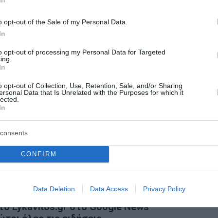
 απλωμένο ένα φρεσκοπλυμένο εσώρουχο, το οποίο φέρετα
ιχείο που προκαλεί εντύπωση είναι ότι, κατά την εξέτασ
o opt-out of the Sale of my Personal Data.
In
ή οινοπνεύματος.
to opt-out of processing my Personal Data for Targeted
ει αλκοόλ. Ωστόσο, η εικόνα του δεν έδειχνε κάτι τέτοι
ing.
In
έρια και άλλα σημεία του σώματός του με οινόπνευμα.
o opt-out of Collection, Use, Retention, Sale, and/or Sharing
ersonal Data that Is Unrelated with the Purposes for which it
 του κατηγορούμενου, ενώ στα νύχια της 54χρονης βρέθηκ
lected.
In
 αταυτοποίητο.
consents
CONFIRM
Ναυμαχίας του Ναυαρίνου από το Νιόκαστρο
Data Deletion
Data Access
Privacy Policy
ο Lykavitos.gr στο Google News