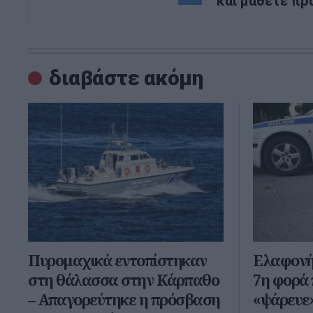
και μάθετε πρ
διαβάστε ακόμη
Πυρομαχικά εντοπίστηκαν
Ελαφονή
στη θάλασσα στην Κάρπαθο
7η φορά
– Απαγορεύτηκε η πρόσβαση
«ψάρευε»