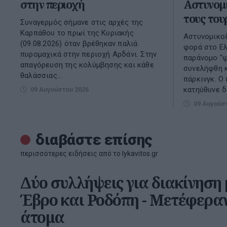
στην περιοχή
Αστυνομι
τους του
Συναγερμός σήμανε στις αρχές της
Καρπάθου το πρωί της Κυριακής
Αστυνομικοί
(09.08.2026) όταν βρέθηκαν παλιά
φορά στο Ε
πυρομαχικά στην περιοχή Αρδάνι. Στην
παράνομο "ψ
απαγόρευση της κολύμβησης και κάθε
συνελήφθη κ
θαλάσσιας...
πάρκινγκ. Ο
κατηύθυνε δι
09 Αυγούστου 2026
09 Αυγούσ
διαβάστε επίσης
περισσότερες ειδήσεις από το lykavitos.gr
Δύο συλλήψεις για διακίνηση
Έβρο και Ροδόπη - Μετέφεραν
άτομα