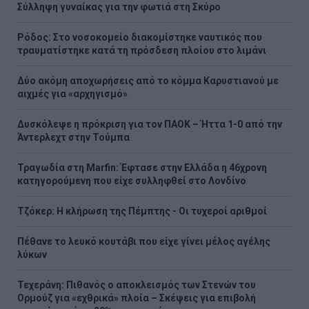
Σύλληψη γυναίκας για την φωτιά στη Σκύρο
Ρόδος: Στο νοσοκομείο διακομίστηκε ναυτικός που
τραυματίστηκε κατά τη πρόσδεση πλοίου στο λιμάνι
Δύο ακόμη αποχωρήσεις από το κόμμα Καρυστιανού με
αιχμές για «αρχηγισμό»
Δυσκόλεψε η πρόκριση για τον ΠΑΟΚ – Ήττα 1-0 από την
Άντερλεχτ στην Τούμπα
Τραγωδία στη Marfin: Έφτασε στην Ελλάδα η 46χρονη
κατηγορούμενη που είχε συλληφθεί στο Λονδίνο
Τζόκερ: Η κλήρωση της Πέμπτης - Οι τυχεροί αριθμοί
Πέθανε το λευκό κουτάβι που είχε γίνει μέλος αγέλης
λύκων
Τεχεράνη: Πιθανός ο αποκλεισμός των Στενών του
Ορμούζ για «εχθρικά» πλοία – Σκέψεις για επιβολή