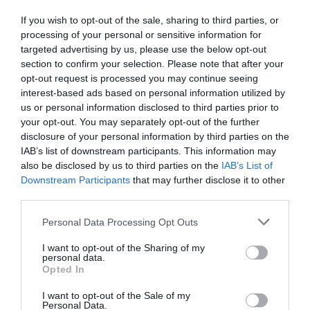
If you wish to opt-out of the sale, sharing to third parties, or
Στον όγδοο αγνοούμενο Γερμανό
processing of your personal or sensitive information for
τουρίστα ανήκει η σορός που
targeted advertising by us, please use the below opt-out
section to confirm your selection. Please note that after your
βρέθηκε στη Σύμη
opt-out request is processed you may continue seeing
interest-based ads based on personal information utilized by
Στον όγδοο Γερμανό τουρίστα, τα ίχνη του οποίου
us or personal information disclosed to third parties prior to
αγνοούνταν από το απόγευμα της Κυριακής, ανήκει
your opt-out. You may separately opt-out of the further
τελικά η σορός που εντοπίστηκε τις πρωινές ώρες
disclosure of your personal information by third parties on the
της Τετάρτης, στη θαλάσσια περιοχή δυτικά της
IAB’s list of downstream participants. This information may
Σύμης, σύμφωνα με το...
also be disclosed by us to third parties on the
IAB’s List of
Downstream Participants
that may further disclose it to other
23:20 | 05 Αυγούστου 2026
Ελλάδα
third parties.
Please note that this website/app uses one or more Google
Personal Data Processing Opt Outs
services and may gather and store information including but
not limited to your visit or usage behaviour. You may click to
I want to opt-out of the Sharing of my
personal data.
grant or deny consent to Google and its third-party tags to
Opted In
use your data for below specified purposes in below Google
consent section.
I want to opt-out of the Sale of my
Personal Data.