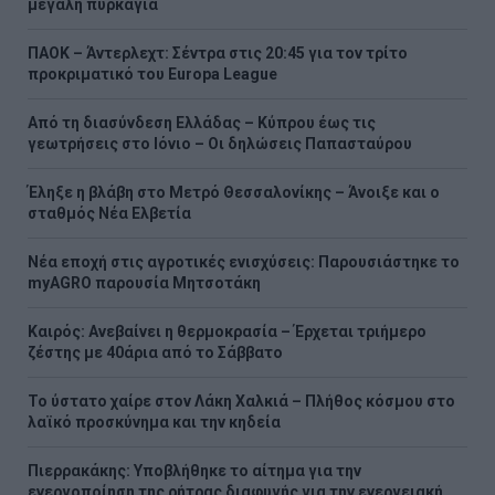
μεγάλη πυρκαγιά
ΠΑΟΚ – Άντερλεχτ: Σέντρα στις 20:45 για τον τρίτο
προκριματικό του Europa League
Από τη διασύνδεση Ελλάδας – Κύπρου έως τις
γεωτρήσεις στο Ιόνιο – Οι δηλώσεις Παπασταύρου
Έληξε η βλάβη στο Μετρό Θεσσαλονίκης – Άνοιξε και ο
σταθμός Νέα Ελβετία
Νέα εποχή στις αγροτικές ενισχύσεις: Παρουσιάστηκε το
myAGRO παρουσία Μητσοτάκη
Καιρός: Ανεβαίνει η θερμοκρασία – Έρχεται τριήμερο
ζέστης με 40άρια από το Σάββατο
Το ύστατο χαίρε στον Λάκη Χαλκιά – Πλήθος κόσμου στο
λαϊκό προσκύνημα και την κηδεία
Πιερρακάκης: Υποβλήθηκε το αίτημα για την
ενεργοποίηση της ρήτρας διαφυγής για την ενεργειακή