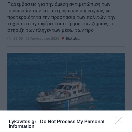
Παρεμβάσεις για την άμεση αντιμετώπιση των
συνεπειών των καταστροφικών πυρκαγιών, με
προτεραιότητα την προστασία των πολιτών, την
ταχεία καταγραφή και αποτίμηση των ζημιών, τη
στήριξη των πληγέντων μέσω των προ...
22:05 | 05 Αυγούστου 2026
Ελλάδα
Lykavitos.gr -
Do Not Process My Personal
Information