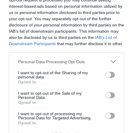
opt-out request is processed you may continue seeing
σήμερα πάνω από το Αιγαίο.Σύμφωνα με το ΓΕΕΘΑ,
interest-based ads based on personal information utilized by
συνολικά 8 αεροσκάφη ανέπτυξε η Τουρκία στο κεντρικό,
us or personal information disclosed to third parties prior to
νοτιοανατολικό και βορειοανατολικ...
your opt-out. You may separately opt-out of the further
06 Αυγούστου 2026
disclosure of your personal information by third parties on the
IAB’s list of downstream participants. This information may
also be disclosed by us to third parties on the
IAB’s List of
Downstream Participants
that may further disclose it to other
third parties.
Please note that this website/app uses one or more Google
Personal Data Processing Opt Outs
services and may gather and store information including but
not limited to your visit or usage behaviour. You may click to
I want to opt-out of the Sharing of my
personal data.
grant or deny consent to Google and its third-party tags to
Opted In
use your data for below specified purposes in below Google
consent section.
I want to opt-out of the Sale of my
Personal Data.
Opted In
I want to opt-out of processing my
Personal Data for Targeted Advertising.
Opted In
Εορτολόγιο: Ποιοι γιορτάζουν σήμερα