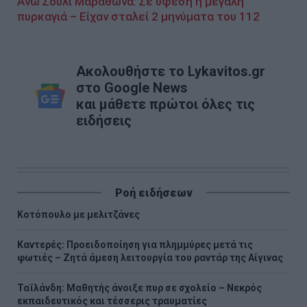
Άνω Σούλι Μαραθώνα: Σε ύφεση η μεγάλη
πυρκαγιά – Είχαν σταλεί 2 μηνύματα του 112
Ακολουθήστε το Lykavitos.gr
στο Google News
και μάθετε πρώτοι όλες τις
ειδήσεις
Ροή ειδήσεων
Κοτόπουλο με μελιτζάνες
Καντερές: Προειδοποίηση για πλημμύρες μετά τις
φωτιές – Ζητά άμεση λειτουργία του ραντάρ της Αίγινας
Ταϊλάνδη: Μαθητής άνοιξε πυρ σε σχολείο – Νεκρός
εκπαιδευτικός και τέσσερις τραυματίες