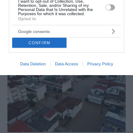
I want to opt-out of Collection, Use,
Retention, Sale, and/or Sharing of my
Σήμερα, Παρασκευή 7 Αυγούστου, γιορτάζουν οι:
Personal Data that Is Unrelated with the
Αστέριος, Αστέρης, Αστρινός, Αστερινός, Αστρινή,
Purposes for which it was collected.
Opted In
Αστέρω, Αστερία, Αστρούλα, Αστερινή Νικάνωρ,
Νικάνορας
Google consents
07 Αυγούστου 2026
CONFIRM
Data Deletion
Data Access
Privacy Policy