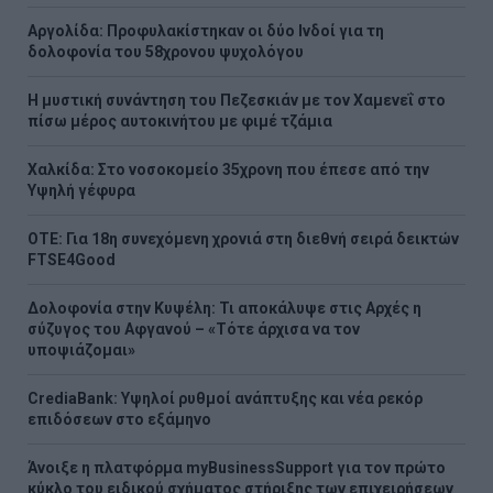
Αργολίδα: Προφυλακίστηκαν οι δύο Ινδοί για τη
δολοφονία του 58χρονου ψυχολόγου
Η μυστική συνάντηση του Πεζεσκιάν με τον Χαμενεΐ στο
πίσω μέρος αυτοκινήτου με φιμέ τζάμια
Χαλκίδα: Στο νοσοκομείο 35χρονη που έπεσε από την
Υψηλή γέφυρα
ΟΤΕ: Για 18η συνεχόμενη χρονιά στη διεθνή σειρά δεικτών
FTSE4Good
Δολοφονία στην Κυψέλη: Τι αποκάλυψε στις Αρχές η
σύζυγος του Αφγανού – «Τότε άρχισα να τον
υποψιάζομαι»
CrediaBank: Υψηλοί ρυθμοί ανάπτυξης και νέα ρεκόρ
επιδόσεων στο εξάμηνο
Άνοιξε η πλατφόρμα myBusinessSupport για τον πρώτο
κύκλο του ειδικού σχήματος στήριξης των επιχειρήσεων