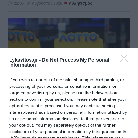
22:35 | 04 Αυγούστου 2026
Αθλητισμός
Lykavitos.gr -
Do Not Process My Personal
Information
If you wish to opt-out of the sale, sharing to third parties, or
processing of your personal or sensitive information for
targeted advertising by us, please use the below opt-out
section to confirm your selection. Please note that after your
opt-out request is processed you may continue seeing
Λόττο: Τα αποτελέσματα της
interest-based ads based on personal information utilized by
us or personal information disclosed to third parties prior to
κλήρωσης της Τετάρτης
your opt-out. You may separately opt-out of the further
disclosure of your personal information by third parties on the
Πραγματοποιήθηκε το βράδυ της Τετάρτης η
IAB’s list of downstream participants. This information may