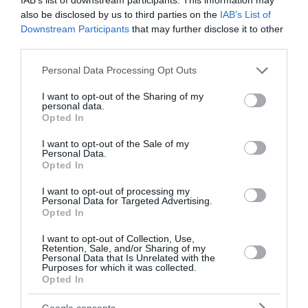
κλήρωση 2750 του Λόττο. Στην πρώτη κατηγορία
also be disclosed by us to third parties on the
IAB’s List of
δεν βρέθηκε τυχερός. Στη δεύτερη κατηγορία
Downstream Participants
that may further disclose it to other
αναδείχθηκαν 5 τυχεροί που θα λαμβάνουν από 1.000
third parties.
ευρώ κάθε μήνα για 1 χρόν...
Please note that this website/app uses one or more Google
Personal Data Processing Opt Outs
22:52 | 05 Αυγούστου 2026
Αθλητισμός
services and may gather and store information including but
not limited to your visit or usage behaviour. You may click to
I want to opt-out of the Sharing of my
personal data.
grant or deny consent to Google and its third-party tags to
Opted In
use your data for below specified purposes in below Google
consent section.
I want to opt-out of the Sale of my
Personal Data.
Opted In
I want to opt-out of processing my
Personal Data for Targeted Advertising.
Opted In
I want to opt-out of Collection, Use,
Retention, Sale, and/or Sharing of my
Personal Data that Is Unrelated with the
Purposes for which it was collected.
Opted In