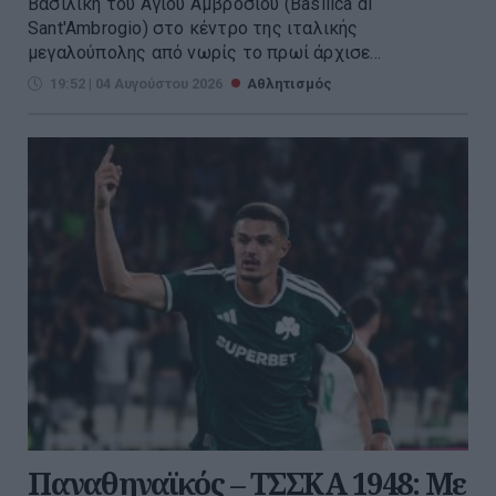
Βασιλική του Αγίου Αμβροσίου (Basilica di
Sant'Ambrogio) στο κέντρο της ιταλικής
μεγαλούπολης από νωρίς το πρωί άρχισε...
19:52 | 04 Αυγούστου 2026
Αθλητισμός
Παναθηναϊκός – ΤΣΣΚΑ 1948: Με