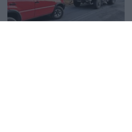
Τι έχει αλλάξει σε Πυροσβεστική
και Πολιτική Προστασία τα
τελευταία χρόνια
Την περίοδο 2019-2026 έχουν συντελεστεί
σημαντικές αλλαγές στον μηχανισμό της Πολιτικής
Προστασίας και στο Πυροσβεστικό Σώμα. Με
αφορμή τη δημόσια συζήτηση για την επιχειρησιακή
ετοιμότητα του κρατικού μηχα...
18:05 | 07 Αυγούστου 2026
Ελλάδα