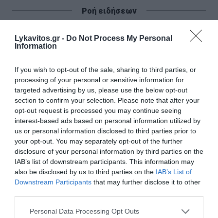
Ροή ειδήσεων
Μεγάλη έξοδος των αδειούχων – Χιλιάδες ταξιδιώτες
εγκαταλείπουν την Αθήνα
Lykavitos.gr -
Do Not Process My Personal
Information
Πίτα με κολοκυθάκια και τυριά
If you wish to opt-out of the sale, sharing to third parties, or
Αντίστροφη μέτρηση για την επέκταση του Μετρό
processing of your personal or sensitive information for
Θεσσαλονίκης – Πότε ανοίγει
targeted advertising by us, please use the below opt-out
section to confirm your selection. Please note that after your
Θεσσαλονίκη: Άγνωστοι τρύπησαν και δηλητηρίασαν
opt-out request is processed you may continue seeing
δέντρα στο κέντρο της πόλης
interest-based ads based on personal information utilized by
us or personal information disclosed to third parties prior to
Νέα ταυτότητα: Τι αλλάζει σε ταξίδια, τράπεζες και
your opt-out. You may separately opt-out of the further
συναλλαγές με το Δημόσιο
disclosure of your personal information by third parties on the
IAB’s list of downstream participants. This information may
Αγρότες: Πληρώθηκαν οι ενισχύσεις για τα λιπάσματα –
also be disclosed by us to third parties on the
IAB’s List of
33,58 εκατ. ευρώ σε 67.746 αγρότες
Downstream Participants
that may further disclose it to other
third parties.
Με 40άρια κορυφώνεται το κύμα ζέστης – Πού θα
Please note that this website/app uses one or more Google
χτυπήσει και ποιες περιοχές είναι σε Red Code
Personal Data Processing Opt Outs