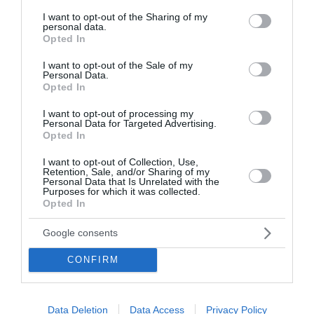
services and may gather and store information including but
not limited to your visit or usage behaviour. You may click to
I want to opt-out of the Sharing of my
ΗΠΑ: Ο Τραμπ στηρίζει τον νέο πρόεδρο στον πόλεμο
personal data.
grant or deny consent to Google and its third-party tags to
κατά των καρτέλ με 1 δισ. δολάρια
Opted In
use your data for below specified purposes in below Google
consent section.
Σαν σήμερα - 8 Αυγούστου
I want to opt-out of the Sale of my
Personal Data.
Opted In
H Κυρά Παναγιά Αλοννήσου
I want to opt-out of processing my
Personal Data for Targeted Advertising.
ΟΛΕΣ ΟΙ ΕΙΔΗΣΕΙΣ →
Opted In
διαβάστε ακόμη
I want to opt-out of Collection, Use,
Retention, Sale, and/or Sharing of my
Personal Data that Is Unrelated with the
Purposes for which it was collected.
Opted In
Google consents
CONFIRM
Data Deletion
Data Access
Privacy Policy