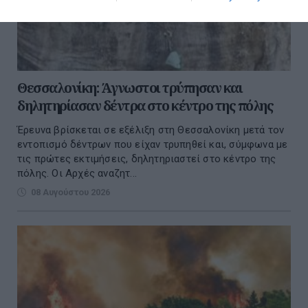
Θεσσαλονίκη: Άγνωστοι τρύπησαν και
δηλητηρίασαν δέντρα στο κέντρο της πόλης
Έρευνα βρίσκεται σε εξέλιξη στη Θεσσαλονίκη μετά τον
εντοπισμό δέντρων που είχαν τρυπηθεί και, σύμφωνα με
τις πρώτες εκτιμήσεις, δηλητηριαστεί στο κέντρο της
πόλης. Οι Αρχές αναζητ...
08 Αυγούστου 2026